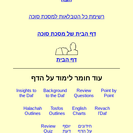
רשימת כל הטבלאות
למסכת סוכה
דף הבית של
מסכת סוכה
דף הבית
עוד חומר לימוד על הדף
Insights to
Background
Review
Point by
the Daf
to the Daf
Questions
Point
Halachah
Tosfos
English
Revach
Outlines
Outlines
Charts
l'Daf
חידונים
יוסף
Review
על הדף
דעת
Quiz