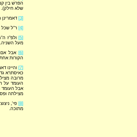
הפרש בין קנה
שלא חילק).
[3]
דאמרינן ח
[4]
ר"ל שכל ק
[5]
ולפ"ז ה"ה
מעל השניה.
[6]
אבל אם יה
הקורות אחת כ
[7]
והיינו דא
כאיסתרא גד
מרובה מצילת
העומד על הס
אבל העומד מ
מצילתה ופסו
[8]
פי', ניצו
מתוכה.