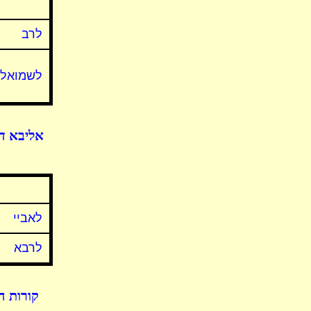
לרב
לשמואל
אליבא ד
לאביי
לרבא
קורות ה