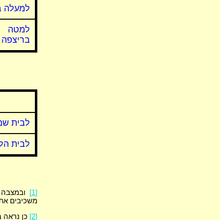
למעלה ב
למטה
בריצפה
לבית שמ
לבית הל
[1]
ובמצבה ה
משכיבים את 
[2]
כן נראה ב