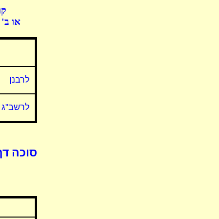
קו
או ב'
לרבנן
לרשב"ג
סוכה דף