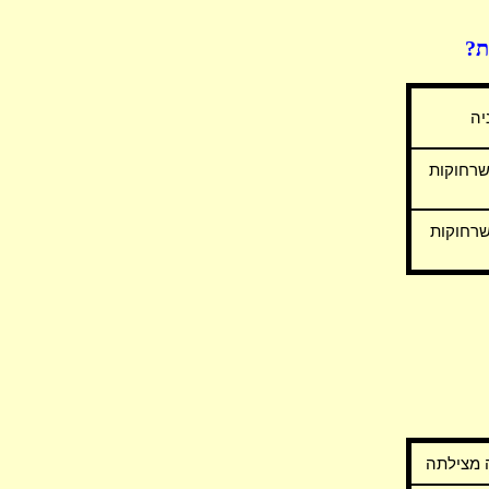
ת?
יה
שרחוקות
שרחוקות
 מצילתה