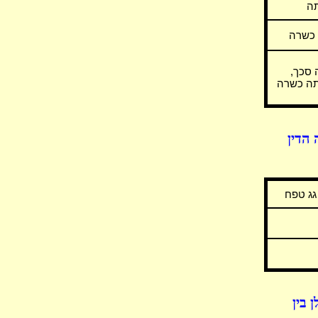
תה
 כשרה
 סכך,
תה כשרה
הדין
גג טפח
 בין