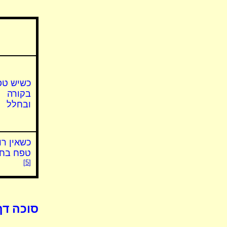
כשיש טפ
בקורה
ובחלל
כשאין רו
טפח בח
[5]
סוכה דף