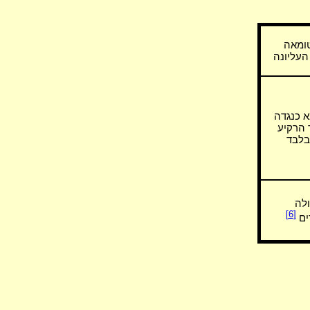
ומאה
העליונה
 כנגדה
 הרקיע
בלבד
ולה
[6]
ים