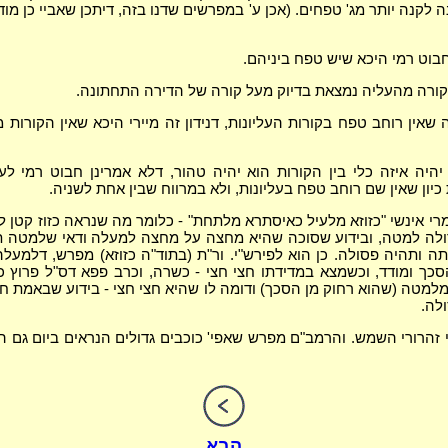
 לקנה יותר מג' טפחים. (אכן ע' במפרשים שדנו בזה, דיתכן שאביי כן מו
בוט רמי היכא שיש טפח ביניהם.
ורה מהעליה נמצאת בדיוק מעל קורה של הדירה התחתונה.
 שאין רוחב טפח בקורות העליונות, דנידון זה מיירי היכא שאין הקורות 
יה איזה כלי בין הקורות הוא יהיה טהור, דלא אמרינן חבוט רמי ל
יון שאין שם רוחב טפח בעליונות, ולא במרווח שבין אחת לשניה.
מרי אינשי "כזוזא מלעיל כאיסתרא מלתחת" - כלומר מה שנראה כזוז קטן 
ולה למטה, ובידוע שסוכה שהיא מחצה על מחצה למעלה ודאי שלמטה 
ה ותהיה פסולה. כן הוא לפירש"י. ור"ת (בתוד"ה כזוזא) מפרש, דלמעלה
כך ומודד, וכשמצא במדידתו חצי חצי - כשרה, וכרב פפא דס"ל פרוץ כ
למטה (שהוא רחוק מן הסכך) ודומה לו שהיא חצי חצי - בידוע שבאמת 
לה.
צי זהרורי השמש. והרמב"ם מפרש שאפי' כוכבים גדולים הנראים ביום גם ה
הבא