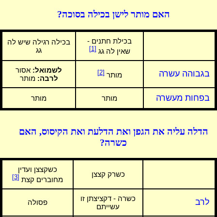
האם מותר לישן בכילה בסוכה?
בכילת חתנים -
בכילה רגילה שיש לה
[1]
גג
שאין לה גג
לשמואל:
אסור
בגבוהה עשרה
[2]
מותר
לרבה:
מותר
בפחות מעשרה
מותר
מותר
הדלה עליה את הגפן ואת הדלעת ואת הקיסוס, האם
כשרה?
כשקצצן ועדין
כשרק קצצן
[3]
מחוברים קצת
כשרה - דקציצתן זו
לרב
פסולה
עשייתם