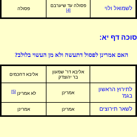
פסולה עד שיערבם
לשמואל ולוי
פסולה
[4]
סוכה דף יא:
האם אמרינן לפסול דתעשה ולא מן העשוי בלולב?
אליבא דר' שמעון
אליבא דחכמים
בר יהוצדק
לתירוץ הראשון
[5]
אמרינן
לא אמרינן
בגמ'
לשאר תירוצים
אמרינן
אמרינן