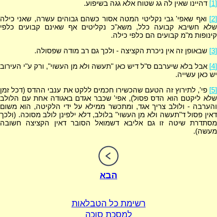
[1]
דהיינו שאין לה גג שטוח אלא גגה בשיפוע.
[2]
ואף שאפי' גבי נקליטי המטה אסור כשהם גבוהים עשרה, שאני כילה
שלא חשיבא קבועה כלל, משא"כ נקליטים אף שאינם קבועים כלפי
קינופות מ"מ קבועים הם כלפי כילה.
[3]
שבאופן זה אין ניכרת הקציצה - ולכך גם רב מודה שפסולה.
[4]
אבל בלא שיערבם ס"ל דיש כאן "תעשה ולא מן העשוי", ורק ע"י העירוב
יש כאן עשייה.
[5]
פי', לתירוץ זה הטעם שהכשירו חכמים ללקט את ענבי ההדס (דכל זמן
שלא ליקטם הוא הדס פסול), אפי' שכבר אגדם באגודה אחת עם הלולב
והערבה - ולולב צריך אגד, ומתכשר ממילא על ידי הלקיטה, הוא משום
דאין פסול ד"תעשה ולא מן העשוי" בלולב, דלא ילפינן לולב מסוכה. (ולכך
מסתדרת שיטה זו גם אליבא דשמואל הסובר דאין הקציצה חשובה
מעשה).
הבא
רשימת כל הטבלאות
למסכת סוכה