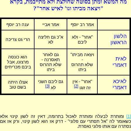
מה המשא ומתן בסוטה שחולצת ולא מתייבמת, בקרא
"ויצאה מביתו וגו' לאיש אחר"?
אמר רב יוסף
אמר אביי
ענה רב יוסף
הלשון
"אחר" - ולא
א"כ גם חליצה
הרי גט צריכה
הראשון
ליבם
לא
ויצאה מביתו"
גם לאחר
הוא כונסה
לאית
-
תאסרנה -
מרצונו, אבל
דאמרי
שלא תהרוס
שלא תהרוס
ביבם מכריחים
ביתו
ביתו
לאיכא
"אחר" - אין
גם ליבם השני
אצלו היתה
[3]
[2]
דאמרי
בשם טוב
זה זוגו
לא
[1]
ומותרת לבעלה ומותרת לאכול בתרומה, דאין זה לשון קינוי אלא
כשאומר לה "אל תסתרי עם פלוני" - דרק אז הוא לשון קינוי, ורק אז אם
נסתרה עם אותו פלוני נאסרת.