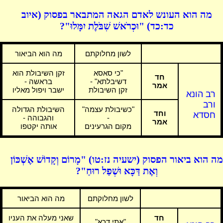
מה הוא העונש לאדם הגאה המתבאר בפסוק (איוב
כד:כד) "וּכְרֹאשׁ שִׁבֹּלֶת יִמָּלוּ"?
לשון מחלוקתם
מה הוא הביאור
"כי סאסא
זקן השיבולת הוא
חד
דשיבלתא" -
בראשה -
אמר
זקן השיבולת
ישבר ויפול מאליו
רב הונא
ורב
"כשיבולת עצמה"
השיבולת הגדולה
וחד
חסדא
-
והגבוהה -
אמר
מקום הגרעינים
אותה יקטפו
מה הוא ביאור הפסוק (ישעיה נז:טו) "מָרוֹם וְקָדוֹשׁ אֶשְׁכּוֹן
וְאֶת דַּכָּא וּשְׁפַל רוּחַ"?
לשון מחלוקתם
מה הוא הביאור
חד
שאני מעלה את העניו
"אתי דכא"