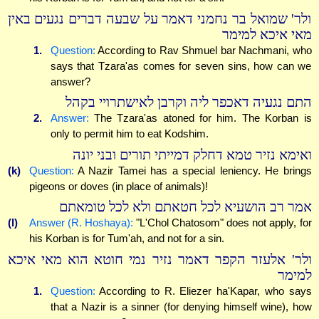
ולר' שמואל בר נחמני דאמר על שבעה דברים נגעים באין
מאי איכא למימר
1.
Question:
According to Rav Shmuel bar Nachmani, who
says that Tzara'as comes for seven sins, how can we
answer?
התם נגעיה דאכפר ליה וקרבן לאישתרויי בקהל
2.
Answer:
The Tzara'as atoned for him. The Korban is
only to permit him to eat Kodshim.
ואימא נזיר טמא דחלק דמייתי תורים ובני יונה
(k)
Question:
A Nazir Tamei has a special leniency. He brings
pigeons or doves (in place of animals)!
אמר רב הושעיא לכל חטאתם ולא לכל טומאתם
(l)
Answer (R. Hoshaya):
"L'Chol Chatosom" does not apply, for
his Korban is for Tum'ah, and not for a sin.
ולר' אלעזר הקפר דאמר נזיר נמי חוטא הוא מאי איכא
למימר
1.
Question:
According to R. Eliezer ha'Kapar, who says
that a Nazir is a sinner (for denying himself wine), how