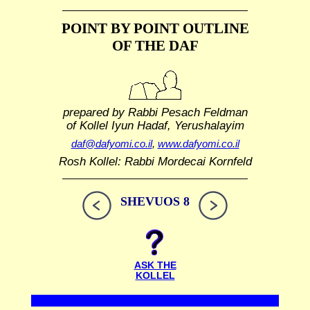
POINT BY POINT OUTLINE
OF THE DAF
prepared by Rabbi Pesach Feldman
of Kollel Iyun Hadaf, Yerushalayim
daf@dafyomi.co.il
,
www.dafyomi.co.il
Rosh Kollel: Rabbi Mordecai Kornfeld
SHEVUOS 8
ASK THE
KOLLEL