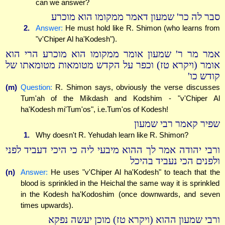
can we answer?
סבר לה כר' שמעון דאמר ממקומו הוא מוכרע
2.
Answer:
He must hold like R. Shimon (who learns from
"v'Chiper Al ha'Kodesh").
אמר מר ר' שמעון אומר ממקומו הוא מוכרע הרי הוא
אומר (ויקרא טז) וכפר על הקדש מטומאות מטומאתו של
קודש כו'
(m)
Question:
R. Shimon says, obviously the verse discusses
Tum'ah of the Mikdash and Kodshim - "v'Chiper Al
ha'Kodesh mi'Tum'os", i.e.Tum'os of Kodesh!
שפיר קאמר רבי שמעון
1.
Why doesn't R. Yehudah learn like R. Shimon?
ורבי יהודה אמר לך ההוא מיבעי ליה כי היכי דעביד לפני
ולפנים הכי נעביד בהיכל
(n)
Answer:
He uses "v'Chiper Al ha'Kodesh" to teach that the
blood is sprinkled in the Heichal the same way it is sprinkled
in the Kodesh ha'Kodoshim (once downwards, and seven
times upwards).
ורבי שמעון ההוא (ויקרא טז) מוכן יעשה נפקא