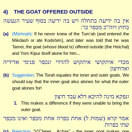
4)
THE GOAT OFFERED OUTSIDE
אין בה ידיעה בתחלה ויש בה ידיעה בסוף שעיר הנעשה
בחוץ ויוה"כ מכפר כו':
(a)
(Mishnah):
If he never knew of the Tum'ah (and entered the
Mikdash or ate Kodshim), and later was told that he was
Tamei, the goat (whose blood is) offered outside (the Heichal)
and Yom Kipur itself atone for him...
מכדי איתקושי איתקוש להדדי ונכפר פנימי אדידיה
ואדחיצון
(b)
Suggestion:
The Torah equates the inner and outer goats. We
should say that the inner goat also atones for what the outer
goat atones for!
ונפקא מינה להיכא דלא עבד חיצון
1.
This makes a difference if they were unable to bring the
outer goat.
אמר קרא (שמות ל) אחת כפרה אחת מכפר ואינו מכפר
שתי כפרות
(c)
Rejection:
"V'Chiper... Achas" - the inner goat makes one