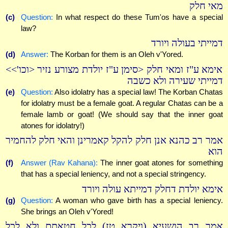
מאי חלק
(c)
Question:
In what respect do these Tum'os have a special
law?
דמייתי בעולה ויורד
(d)
Answer:
The Korban for them is an Oleh v'Yored.
אימא ע"ז ומאי חלק <סימן ע"ז יולדת מצורע נזיר <וכו'>>
דמייתי שעירה ולא כשבה
(e)
Question:
Also idolatry has a special law! The Korban Chatas
for idolatry must be a female goat. A regular Chatas can be a
female lamb or goat! (We should say that the inner goat
atones for idolatry!)
אמר רב כהנא אנן חלק להקל קאמרינן והאי חלק להחמיר
הוא
(f)
Answer (Rav Kahana):
The inner goat atones for something
that has a special leniency, and not a special stringency.
אימא יולדת דחלק דמייתא עולה ויורד
(g)
Question:
A woman who gave birth has a special leniency.
She brings an Oleh v'Yored!
אמר רב הושעיא (ויקרא טז) לכל חטאתם ולא לכל