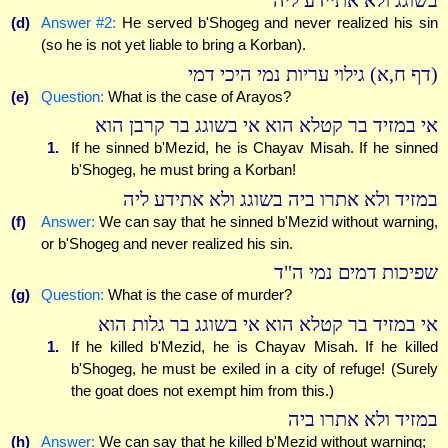
בשוגג ולא אתיידע ליה
(d)
Answer #2:
He served b'Shogeg and never realized his sin
(so he is not yet liable to bring a Korban).
(דף ח,א) גילוי עריות נמי היכי דמי
(e)
Question:
What is the case of Arayos?
אי במזיד בר קטלא הוא אי בשוגג בר קרבן הוא
1.
If he sinned b'Mezid, he is Chayav Misah. If he sinned
b'Shogeg, he must bring a Korban!
במזיד ולא אתרו ביה בשוגג ולא אתידע ליה
(f)
Answer:
We can say that he sinned b'Mezid without warning,
or b'Shogeg and never realized his sin.
שפיכות דמים נמי ה"ד
(g)
Question:
What is the case of murder?
אי במזיד בר קטלא הוא אי בשוגג בר גלות הוא
1.
If he killed b'Mezid, he is Chayav Misah. If he killed
b'Shogeg, he must be exiled in a city of refuge! (Surely
the goat does not exempt him from this.)
במזיד ולא אתרו ביה
(h)
Answer:
We can say that he killed b'Mezid without warning;