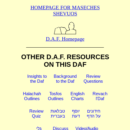
HOMEPAGE FOR MASECHES
SHEVUOS
D.A.F. Homepage
OTHER D.A.F. RESOURCES
ON THIS DAF
Insights to
Background
Review
the Daf
to the Daf
Questions
Halachah
Tosfos
English
Revach
Outlines
Outlines
Charts
l'Daf
Review
טבלאות
יוסף
חידונים
Quiz
בעברית
דעת
על הדף
גלי
Discuss
Video/Audio