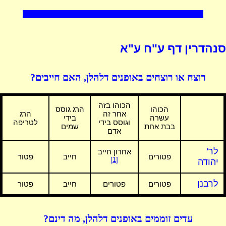
סנהדרין דף ע"ח ע"א
רוצח או רוצחים באופנים דלהלן, האם חייבים?
הכוהו בזה
הכוהו
הרג גוסס
אחר זה
הרג
עשרה
בידי
וגוסס בידי
לטריפה
בבת אחת
שמים
אדם
לר'
אחרון חייב
פטורים
חייב
פטור
[1]
יהודה
לרבנן
פטורים
פטורים
חייב
פטור
עדים זוממים באופנים דלהלן, מה דינם?