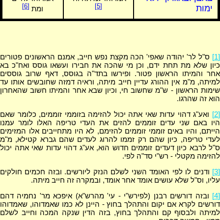
[6]
[5]
ימות
ומת
[1]
ס"ל לר' יהודה שאפי' הכה מקצת נפש חייב, אמנם הראשונים פטורים
כיון שלא מת תחת ידם, וכן מי שהכה את חבירו ועשאו גוסס ואח"כ בא
אחר והמיתו הראשון פטור. ופירשו בתד"ה בגוסס, דאף שרוב גוססים
למיתה, מ"מ אין ההורג עדיין חייב מיתה, וראיה דמזה שחובשים אותו עד
שימות הראשון - ש"מ שחשוב חי, וכיון שבא אחר והמיתו חשוב שהאחרון
הוא זה שהרגו.
[2]
ואע"ג דהוי עדות שאי אתה יכול להזימה בזוממי זוממים, כלומר שאם
היו באם שני עדים זוממים להזים את העדי טריפה האלו לומר עמנו
הייתם, והיו באים זוממי זוממים להזימם, לא היו מתחייבים אלו המזימים
לעדי טריפה, כיון שהם רק זממו להרוג לעדים שהם גברא קטילא, מ"מ
ס"ל לרבא כיון דעדים זוממים חדוש הוא, אע"ג דהוי עדות שאי אתה יכול
להזימה מקטלי - רש"י סד"ה לפי.
[3]
ודנים לו לפי האומד השני לשלם הנזק ליורשים. ובזה חכמים חולקים
עליו, וס"ל שלא עושים אומד אחר אומד, ובמקרה זה חייב מיתה.
[4]
ובזה דורשים רבנן (לפירש"י - עי' מהרש"א) איפכא מר' נחמיה דהם
דורשים לקרא אם יקום והתהלך בחוץ - היינן לא כמו שאמדוהו, שאמדוהו
למיתה ולבסוף קם והתהלך בחוץ, בזה הדין שנקה המכה וחייב לשלם