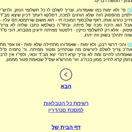
ממון - חמשה דברים.
[5]
פי' ולא ימות כמו שאמדוהו, וצריך לשלם לו כל תשלומי הנזק, ולרש"י
ילפינן מהפסוק הזה שלא הורגים למכה, דסלקא דעתך דכיון שיצא מב"ד
חייב נהרוג אותו, דאף שלבסוף המוכה חי - הוא משום שרחמנא חס עליו -
אבל הוא היכה מכה של מיתה. ובתד"ה בשלמא כתבו שלזה לא צריך
פסוק - אלא רק לתשלומי נזיקין - דלפטור ממיתה ידעינן מסברא, דוכי ס"ד
שזה יתהלך בשוק וזה יהרג.
[6]
והכי דרשי רבנן, ולא ימות - שאמדוהו מתחילה שלא ימות - אז אפי' מת
אח"כ צריך לשלם ליורשים מה שנתחייב ופטור ממיתה. ור' נחמיה ס"ל
שאמדוהו לחיים ומת לא צריך קרא דהרי יצא מב"ד זכאי, ולפי"ז אין לרב
נחמן קרא לחייב ממון בכה"ג. ועי' מהרש"א שס"ל שבאמת פטור מממון.
הבא
רשימת כל הטבלאות
למסכת סנהדרין
דף הבית של