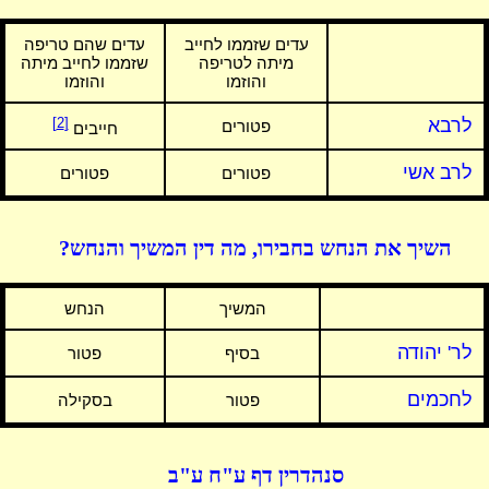
עדים שזממו לחייב
עדים שהם טריפה
מיתה לטריפה
שזממו לחייב מיתה
והוזמו
והוזמו
לרבא
[2]
פטורים
חייבים
לרב אשי
פטורים
פטורים
השיך את הנחש בחבירו, מה דין המשיך והנחש?
המשיך
הנחש
לר' יהודה
בסיף
פטור
לחכמים
פטור
בסקילה
סנהדרין דף ע"ח ע"ב