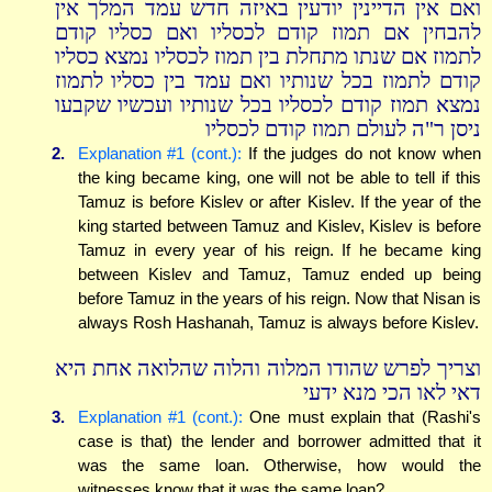
ואם אין הדיינין יודעין באיזה חדש עמד המלך אין
להבחין אם תמוז קודם לכסליו ואם כסליו קודם
לתמוז אם שנתו מתחלת בין תמוז לכסליו נמצא כסליו
קודם לתמוז בכל שנותיו ואם עמד בין כסליו לתמוז
נמצא תמוז קודם לכסליו בכל שנותיו ועכשיו שקבעו
ניסן ר"ה לעולם תמוז קודם לכסליו
2.
Explanation #1 (cont.):
If the judges do not know when
the king became king, one will not be able to tell if this
Tamuz is before Kislev or after Kislev. If the year of the
king started between Tamuz and Kislev, Kislev is before
Tamuz in every year of his reign. If he became king
between Kislev and Tamuz, Tamuz ended up being
before Tamuz in the years of his reign. Now that Nisan is
always Rosh Hashanah, Tamuz is always before Kislev.
וצריך לפרש שהודו המלוה והלוה שהלואה אחת היא
דאי לאו הכי מנא ידעי
3.
Explanation #1 (cont.):
One must explain that (Rashi's
case is that) the lender and borrower admitted that it
was the same loan. Otherwise, how would the
witnesses know that it was the same loan?