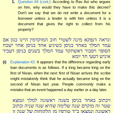
1.
Question #4 (cont.):
According to Rav Asi who argues
on him, why would they have to make this decree?
Don't we say that we do not write a document for a
borrower unless a lender is with him unless it is a
document that gives the right to collect from his
property?
ונראה דנפקא מינה לשטרי חוב המוקדמין היינו כגון אם
עמד המלך באחד בניסן כשיגיע אחד בניסן אחר ישכח
הסופר ויסבור דאשתקד עמד המלך בשנים בניסן דעביד
איניש דטעי חד יומא
(i)
Explanation #2:
It appears that the difference regarding early
loan documents is as follows. If a king became king on the
first of Nisan, when the next first of Nisan arrives the scribe
might mistakenly think that he actually became king on the
second of Nisan last year. People commonly make a
mistake that an event happened a day earlier or a day later.
ויכתוב באחד בניסן בשנה ראשונה למלך ונמצא
שטר זה מוקדם שנה שלימה שהיא שנה שניה וכתוב
ראשונה ונמצאו ב"ד טורפין מן הלקוחות של שנה זו