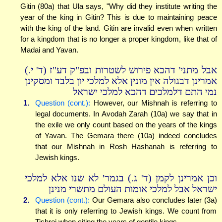
Gitin (80a) that Ula says, "Why did they institute writing the
year of the king in Gitin? This is due to maintaining peace
with the king of the land. Gitin are invalid even when written
for a kingdom that is no longer a proper kingdom, like that of
Madai and Yavan.
אבל מתני' דהכא פירוש לשטרות ובפ"ק דע"ז (ד' י.)
אמרינן דבגולה אין מונין אלא למלכי יון בלבד ומסקינן
נמי התם דלמלכים דהכא למלכי ישראל
1.
Question (cont.):
However, our Mishnah is referring to
legal documents. In Avodah Zarah (10a) we say that in
the exile we only count based on the years of the kings
of Yavan. The Gemara there (10a) indeed concludes
that our Mishnah in Rosh Hashanah is referring to
Jewish kings.
וכן אמרינן לקמן (ד' ג.) בגמר' לא שנו אלא למלכי
ישראל אבל למלכי אומות העולם מתשרי מנינן
2.
Question (cont.):
Our Gemara also concludes later (3a)
that it is only referring to Jewish kings. We count from
Tishrei when citing the years of gentile kings.