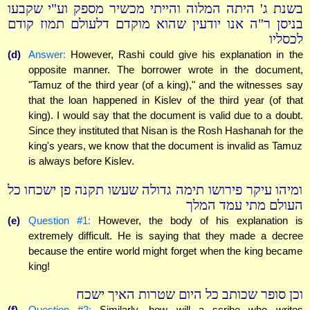
בשנת ג' היתה המלוה והייתי מכשיר מספק וע"י שקבעו
בניסן ר"ה אנו יודעין שהוא מוקדם דלעולם תמוז קודם
לכסליו
(d)
Answer:
However, Rashi could give his explanation in the
opposite manner. The borrower wrote in the document,
"Tamuz of the third year (of a king)," and the witnesses say
that the loan happened in Kislev of the third year (of that
king). I would say that the document is valid due to a doubt.
Since they instituted that Nisan is the Rosh Hashanah for the
king's years, we know that the document is invalid as Tamuz
is always before Kislev.
ומיהו עיקר פירושו תימה גדולה שעשו תקנה פן ישכחו כל
העולם מתי עמד המלך
(e)
Question #1:
However, the body of his explanation is
extremely difficult. He is saying that they made a decree
because the entire world might forget when the king became
king!
וכן סופר שכותב כל היום שטרות האיך ישכח
(f)
Question #2:
Similarly, how will a scribe who writes