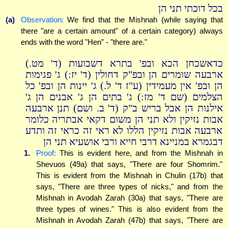
בכל דוכתי תני הן
(a)
Observation:
We find that the Mishnah (while saying that
there "are a certain amount" of a certain category) always
ends with the word "Hen" - "there are."
כדאשכחן הכא ובפ' בתרא דשבועות (ד' מט.)
ארבעה שומרים הן ובפ"ק דחולין (ד' יז:) ג' פגימות
הן ובפ' אין מעמידין (ע"ז ד' ל.) ג' יינות הן ובפ' כל
הצלמים (שם ד' מז:) ג' בתים הן ג' אבנים הן ג'
אילנות הן אבל בריש ב"ק (ד' ב. ושם) תנן ארבעה
אבות נזיקין ולא תני הן משום דקאי אבתריה כלומר
ארבעה אבות נזיקין הללו לא ראי זה כראי זה ותדע
דבגמרא במניינא דרבי חייא ורבי אושעיא תני הן
1.
Proof:
This is evident here, and from the Mishnah in
Shevuos (49a) that says, "There are four Shomrim."
This is evident from the Mishnah in Chulin (17b) that
says, "There are three types of nicks," and from the
Mishnah in Avodah Zarah (30a) that says, "There are
three types of wines." This is also evident from the
Mishnah in Avodah Zarah (47b) that says, "There are