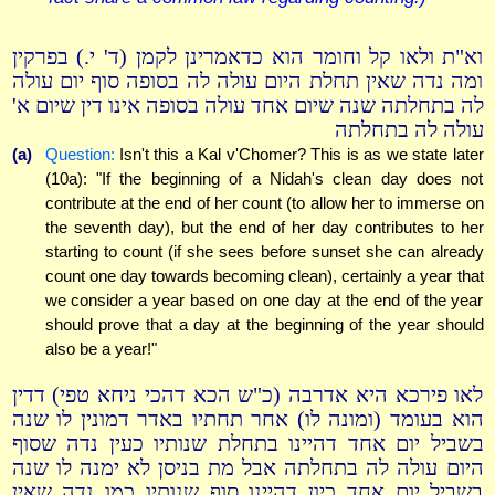
וא"ת ולאו קל וחומר הוא כדאמרינן לקמן (ד' י.) בפרקין
ומה נדה שאין תחלת היום עולה לה בסופה סוף יום עולה
לה בתחלתה שנה שיום אחד עולה בסופה אינו דין שיום א'
עולה לה בתחלתה
(a)
Question:
Isn't this a Kal v'Chomer? This is as we state later
(10a): "If the beginning of a Nidah's clean day does not
contribute at the end of her count (to allow her to immerse on
the seventh day), but the end of her day contributes to her
starting to count (if she sees before sunset she can already
count one day towards becoming clean), certainly a year that
we consider a year based on one day at the end of the year
should prove that a day at the beginning of the year should
also be a year!"
לאו פירכא היא אדרבה (כ"ש הכא דהכי ניחא טפי) דדין
הוא בעומד (ומונה לו) אחר תחתיו באדר דמונין לו שנה
בשביל יום אחד דהיינו בתחלת שנותיו כעין נדה שסוף
היום עולה לה בתחלתה אבל מת בניסן לא ימנה לו שנה
בשביל יום אחד כיון דהיינו סוף שנותיו כמו נדה שאין