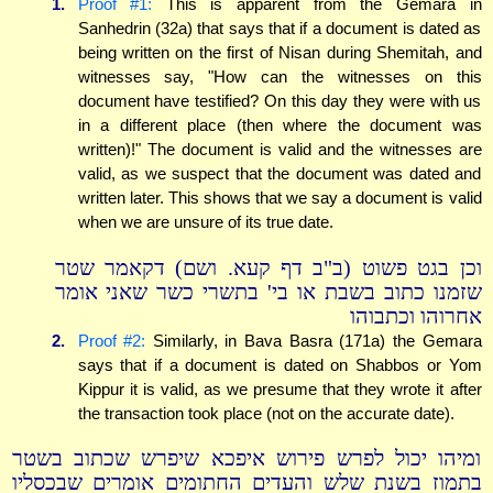
1.
Proof #1:
This is apparent from the Gemara in
Sanhedrin (32a) that says that if a document is dated as
being written on the first of Nisan during Shemitah, and
witnesses say, "How can the witnesses on this
document have testified? On this day they were with us
in a different place (then where the document was
written)!" The document is valid and the witnesses are
valid, as we suspect that the document was dated and
written later. This shows that we say a document is valid
when we are unsure of its true date.
וכן בגט פשוט (ב"ב דף קעא. ושם) דקאמר שטר
שזמנו כתוב בשבת או בי' בתשרי כשר שאני אומר
אחרוהו וכתבוהו
2.
Proof #2:
Similarly, in Bava Basra (171a) the Gemara
says that if a document is dated on Shabbos or Yom
Kippur it is valid, as we presume that they wrote it after
the transaction took place (not on the accurate date).
ומיהו יכול לפרש פירוש איפכא שיפרש שכתוב בשטר
בתמוז בשנת שלש והעדים החתומים אומרים שבכסליו