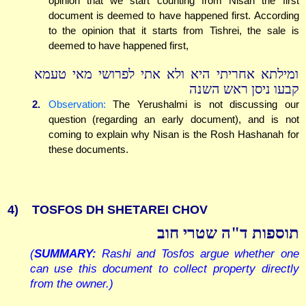
opinion that we start counting from Nisan the first
document is deemed to have happened first. According
to the opinion that it starts from Tishrei, the sale is
deemed to have happened first,
ומילתא אחריתי היא ולא אתי לפרושי מאי טעמא
קבעו ניסן ראש השנה
2.
Observation:
The Yerushalmi is not discussing our
question (regarding an early document), and is not
coming to explain why Nisan is the Rosh Hashanah for
these documents.
4)
TOSFOS DH SHETAREI CHOV
תוספות ד"ה שטרי חוב
(
SUMMARY:
Rashi and Tosfos argue whether one
can use this document to collect property directly
from the owner.)