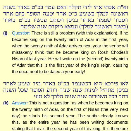
וא"ת אכתי אתי לידי תקלה דאם עמד בכ"ט באדר בשנה
ראשונה למלך כשיגיע כ"ט אחר יטעה הסופר ביום אחד
ויסבור שעמד באחד בניסן ויכתוב עכשיו בכ"ט באדר
(בשנה ראשונה למלך) ונמצא מוקדם שנה שלימה
(j)
Question:
There is still a problem (with this explanation). If he
became king on the twenty ninth of Adar in the first year,
when the twenty ninth of Adar arrives next year the scribe will
mistakenly think that he became king on Rosh Chodesh
Nisan of last year. He will write on the (second) twenty ninth
of Adar that this is the first year of the king's reign, causing
the document to be dated a year early!
לאו פירכא היא דכשעמד בכ"ט באדר מיד שיגיע לאחד
בניסן מתחיל למנות שנה שניה ויודע הסופר שכל השנה
כתב בכל השטרות שנה שניה הלכך לא טעי
(k)
Answer:
This is not a question, as when he becomes king on
the twenty ninth of Adar, on the first of Nisan (the very next
day) he starts his second year. The scribe clearly knows
this, as the entire year he has been writing documents
stating that this is the second year of this king. It is therefore