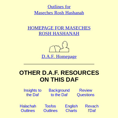
Outlines for
Maseches Rosh Hashanah
HOMEPAGE FOR MASECHES
ROSH HASHANAH
D.A.F. Homepage
OTHER D.A.F. RESOURCES
ON THIS DAF
Insights to
Background
Review
the Daf
to the Daf
Questions
Halachah
Tosfos
English
Revach
Outlines
Outlines
Charts
l'Daf