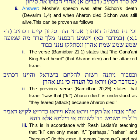
לא ס"ד דכתיב (דברים א) אחרי הכותו את סיחון
6.
Answer:
Moshe's speech was after Sichon's death
(Devarim 1,4) and when Aharon died Sichon was still
alive.This can be proven as follows
וכי נח נפשיה דאהרן אכתי הוה סיחון קיים דכתיב (דף
ג,א) (במדבר כא) וישמע הכנעני מלך ערד מה שמועה
שמע שמע שמת אהרן ונסתלקו ענני כבוד
i.
The verse (Bamidbar 21,1) states that "the Cana'ani
King Arad heard" (that Aharon died) and he attacked
Israel.
וכסבור ניתנה רשות להלחם בישראל והיינו דכתיב
(במדבר כא) ויראו כל העדה כי גוע אהרן
ii.
The previous verse (Bamidbar 20,29) states that
Israel "saw that ("ki") Aharon died" is understood as
"they feared (attack) because Aharon died."
וא"ר אבהו אל תקרי ויראו אלא וייראו כדריש לקיש דאמר
ר"ל כי משמש בד' לשונות אי דילמא אלא דהא
iii.
This is in accordance with Resh Lakish's teaching
that "ki" can only mean 'if," "perhaps," "rather," and
"because" (in this case, it means "because") and not