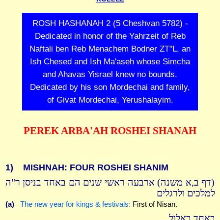
ROSH HASHANAH 2 (5 Cheshvan 5782) -
Dedicated in honor of the Yahrzeit of Reb
Naftali ben Reb Menachem Bodner ZT"L, an
Ish Chesed and Ish Ma'aseh whose Simcha
and Ahavas Yisrael knew no bounds.
Dedicated by his son Mordechai and family,
of Givat Mordechai, Yerushalayim.
PEREK ARBA'AH ROSHEI SHANAH
1)
MISHNAH: FOUR ROSHEI SHANIM
(דף ב,א משנה) ארבעה ראשי שנים הם באחד בניסן ר"ה
למלכים ולרגלים
(a)
The new year for kings & festivals:
First of Nisan.
באחד באלול