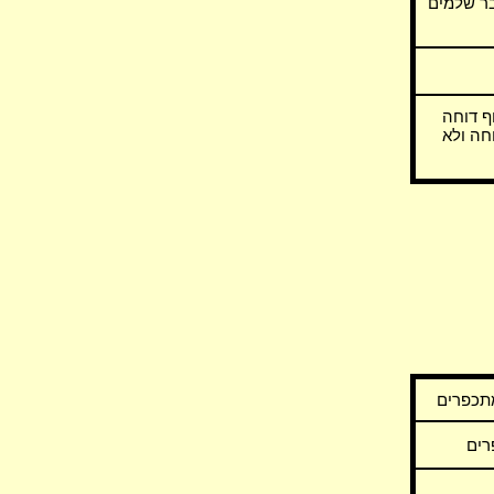
בר שלמים
 דוחה
חה ולא
תכפרים
רים