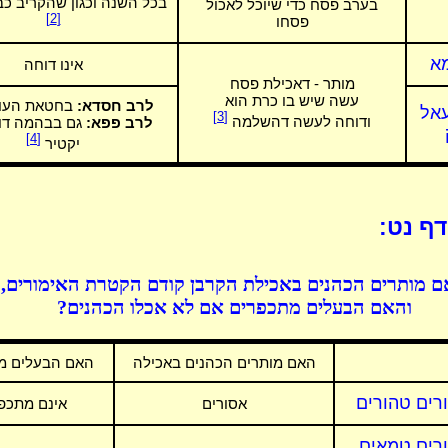
בכל השנה וכגון שהקריב כ
בערב פסח כדי שיוכל לאכול
[2]
פסחו
א
אינו דוחה
מותר - דאכילת פסח
עשה שיש בו כרת הוא
לרב חסדא:
בחטאת העוף
עאל
[3]
ודוחה לעשה דהשלמה
לרב פפא:
גם בבהמה דו
[4]
יקטיר
ף נט:
 מותרים הכהנים באכילת הקרבן קודם הקטרת האימורים,
והאם הבעלים מתכפרים אם לא אכלו הכהנים?
האם מותרים הכהנים באכילה
האם הבעלים מ
רים טהורים
אסורים
אינם מתכפ
רים טמאים