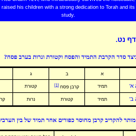
raised his children with a strong dedication to Torah and its
study.
ף נט.
יצד סדר הקרבת התמיד והפסח וקטורת ונרות בערב פסח?
א
ב
ג
א'
[1]
תמיד
קטורת
קרבן פסח
ב'
תמיד
קטורת
נרות
קרב
ותר להקריב קרבן מחוסר כפורים אחר תמיד של בין הערבי