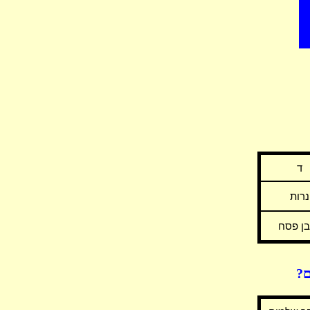
ד
נרות
ן פסח
ם?