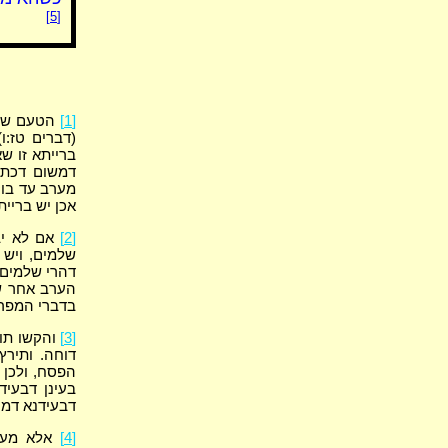
[5]
[1]
הטעם שמתע
(דברים טז:ו
ברייתא זו ש
דמשום דכתיב
מערב עד בוק
אכן יש בריי
[2]
אם לא יב
שלמים, ויש 
דהרי שלמים נ
הערב אחר שי
בדברי המפרש
[3]
והקשו תוס
דוחה. ותירץ
הפסח, ולכן 
בעינן דבעי
דבעידנא דמע
[4]
אלא מעלה