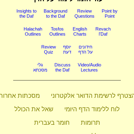
Insights to
Background
Review
Point by
the Daf
to the Daf
Questions
Point
Halachah
Tosfos
English
Revach
Outlines
Outlines
Charts
l'Daf
חידונים
יוסף
Review
על הדף
דעת
Quiz
Video/Audio
Discuss
גלי
Lectures
the Daf
מסכתא
צטרף לרשימת הדואר אלקטרוני
מסכתות אחרות
לוח ללימוד הדף היומי
שאל את הכולל
תרומות
חומר בעברית