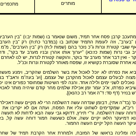
מותרים
מתכפרים
כב קרבן פסח אחר תמיד, משום שנאמר בו (שמות יב:ו) "בין הערבים"
) "בערב", וזה לעומת התמיד שכתוב בו (במדבר כח:ח) רק "בין הערבי
אף שגבי קטורת ונרות ג"כ נזכר בהם (שמות ל:ח) רק "בין הערבים", מ"מ 
 גבי נרות (שמות כז:כא) "יערוך אותו אהרן ובניו מערב עד בקר", ודרשי
ר - ואין דבר אחר מערב עד בוקר, והוקשה קטורת לנרות, יש לנו לאחרם
תא אחרת שסוברת כקושיא זו, שפסח מאוחר לקטורת ונרות וכנ"ל.
יא את כפרתו לא יוכל לאכול את בשר השלמים שהקריב, וימנע מעשה
מצוה לבעלים עצמם לאכול מהקרבן של עצמם. [וע' בעה"מ וראב"ד בנ
אכלים לשני ימים ולילה אחד. והנה לפי השיטות שמחוסר כפורים אינו יכ
ביא כפרתו, א"כ יגמר זמן אכילת שלמים מחר קודם שיהיה מותר לאכול, 
 בנזיר (דף סד: ד"ה אמר רב כהנא)].
' (בד"ה אתי), דבזמן שנדחה עשה דהשלמה הרי לא מקיים עשה דאכילת
 ריב"א, שמקדימים לשחוט עליו את הפסח, ועתה אם לא יקריבו את 
דוחה עשה דהשלמה. ור"י תירץ, דדוקא גבי עשה הבא לדחות לא תעשה 
דנא דמיעקר הלאו יקיים עשה, אולם כשעשה חמור דוחה עשה קל, בזה
יקר העשה הקל יקיים העשה החמור.
 ומלינה בראשו של המזבח, ולמחרת אחר הקרבת תמיד של שחר 