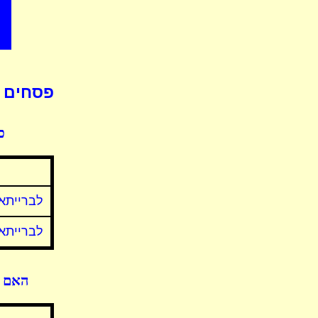
פסחים ד
כ
לברייתא 
לברייתא 
האם מ