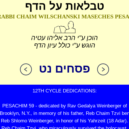
טבלאות על הדף
RABBI CHAIM WILSCHANSKI
MASECHES PES
הוכן ע"י הרב אליהו עטיה
הוגש ע"י כולל עיון הדף
פסחים נט
12TH CYCLE DEDICATIONS:
PESACHIM 59 - dedicated by Rav Gedalya Weinberger of
Brooklyn, N.Y., in memory of his father, Reb Chaim Tzvi be
Reb Shlomo Weinberger, in honor of his Yahrzeit (18 Adar).
Reb Chaim Tzvi, who miraculously survived the holocaust,