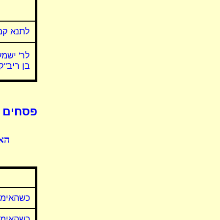
לתנא קמ
לר' ישמ
בן ריב"ק
פסחים ד
האם
כשהאימו
כשהאימו