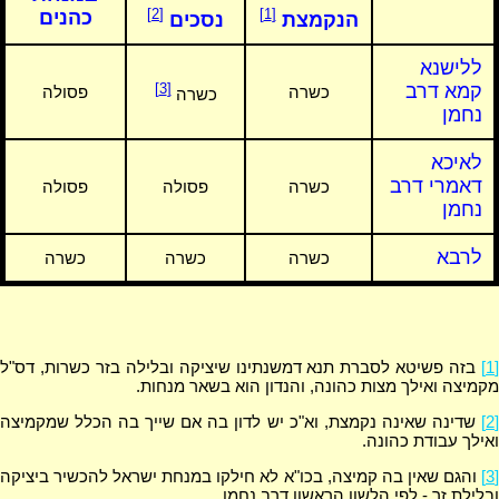
[2]
[1]
כהנים
הנקמצת
נסכים
ללישנא
קמא דרב
[3]
כשרה
פסולה
כשרה
נחמן
לאיכא
דאמרי דרב
כשרה
פסולה
פסולה
נחמן
לרבא
כשרה
כשרה
כשרה
[1]
בזה פשיטא לסברת תנא דמשנתינו שיציקה ובלילה בזר כשרות, דס"ל
מקמיצה ואילך מצות כהונה, והנדון הוא בשאר מנחות.
[2]
שדינה שאינה נקמצת, וא"כ יש לדון בה אם שייך בה הכלל שמקמיצה
ואילך עבודת כהונה.
[3]
והגם שאין בה קמיצה, בכו"א לא חילקו במנחת ישראל להכשיר ביציקה
ובלילת זר - לפי הלשון הראשון דרב נחמן.