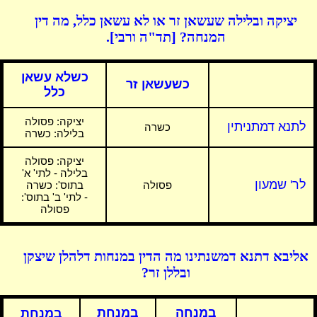
יציקה ובלילה שעשאן זר או לא עשאן כלל, מה דין
המנחה? [תד"ה ורבי].
כשלא עשאן
כשעשאן זר
כלל
יציקה:
פסולה
לתנא דמתניתין
כשרה
בלילה: כשרה
יציקה:
פסולה
בלילה - לתי' א'
לר' שמעון
פסולה
בתוס': כשרה
- לתי' ב' בתוס':
פסולה
אליבא דתנא דמשנתינו מה הדין במנחות דלהלן שיצקן
ובללן זר?
במנחה
במנחת
במנחת