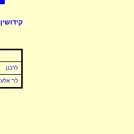
קידושין 
לרבנן
לר' אלעז