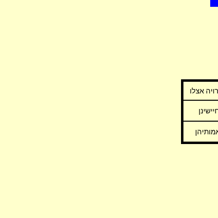
ויה אצלו
יישינן
מותיהן