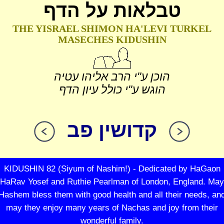
טבלאות על הדף
THE YISRAEL SHIMON HA'LEVI TURKEL
MASECHES KIDUSHIN
הוכן ע"י הרב אליהו עטיה
הוגש ע"י כולל עיון הדף
קדושין פב
KIDUSHIN 82 (Siyum of Nashim!) - Dedicated by HaGaon
HaRav Yosef and Ruthie Pearlman of London, England. May
Hashem bless them with good health and all their needs, an
may they enjoy many years of Nachas and joy from their
wonderful family.