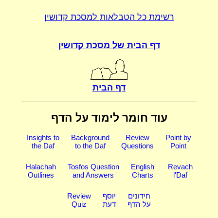
רשימת כל הטבלאות
למסכת קדושין
דף הבית של
מסכת קדושין
דף הבית
עוד חומר לימוד על הדף
Insights to
Background
Review
Point by
the Daf
to the Daf
Questions
Point
Halachah
Tosfos Question
English
Revach
Outlines
and Answers
Charts
l'Daf
חידונים
יוסף
Review
על הדף
דעת
Quiz