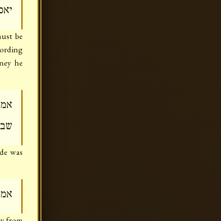
יאכ
must be
cording
oney he
אמר
שבי
ide was
אמר
ew from