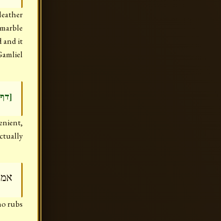
leather
marble
 and it
Gamliel
דף ]
enient,
ctually
אמר
ho rubs