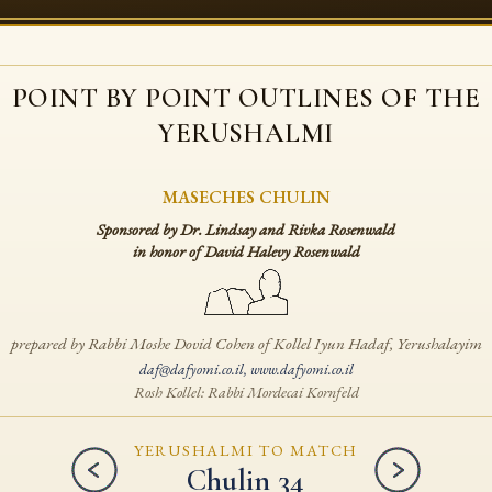
POINT BY POINT OUTLINES
OF THE
YERUSHALMI
MASECHES CHULIN
Sponsored by Dr. Lindsay and Rivka Rosenwald
in honor of David Halevy Rosenwald
prepared by Rabbi Moshe Dovid Cohen
of Kollel Iyun Hadaf, Yerushalayim
daf@dafyomi.co.il
,
www.dafyomi.co.il
Rosh Kollel: Rabbi Mordecai Kornfeld
YERUSHALMI TO MATCH
Chulin 34