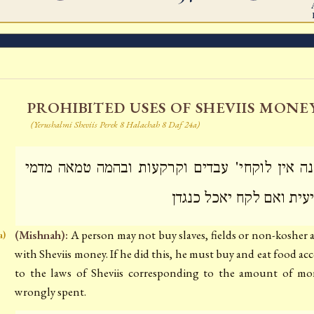
PROHIBITED USES OF SHEVIIS MONE
(Yerushalmi Sheviis Perek 8 Halachah 8 Daf 24a)
ה אין לוקחי' עבדים וקרקעות ובהמה טמאה מדמי
עית ואם לקח יאכל כנגדן
(Mishnah):
A person may not buy slaves, fields or non-kosher 
a)
with Sheviis money. If he did this, he must buy and eat food ac
to the laws of Sheviis corresponding to the amount of m
wrongly spent.