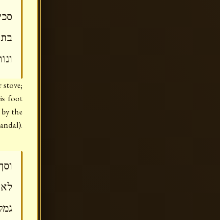
סכי
בתו
ונו
 stove;
is foot
d by the
andal).
וסך
לא 
גמל