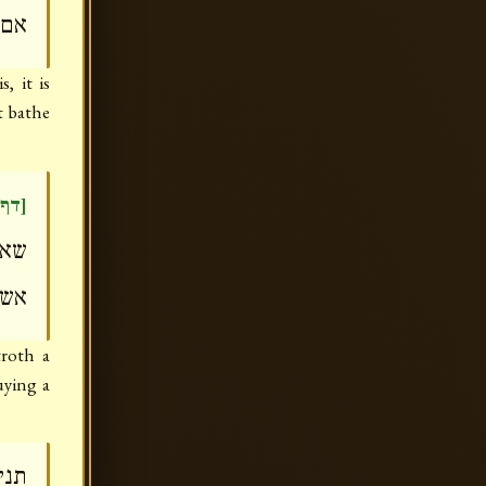
אם:
, it is
t bathe
דף)]
שאס
אשה
troth a
uying a
תני