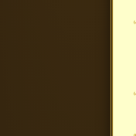
(
(
(