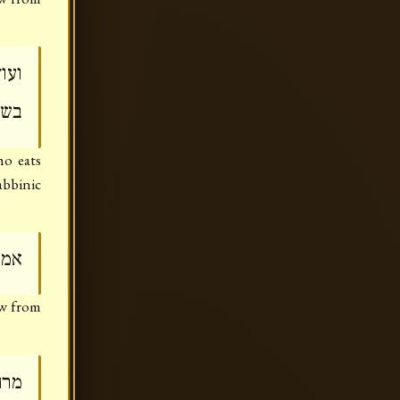
ועו
בשר
ho eats
abbinic
אמר
ew from
מרח