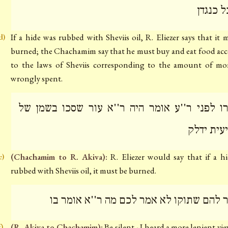
ל כנגדן
If a hide was rubbed with Sheviis oil, R. Eliezer says that it 
d)
burned; the Chachamim say that he must buy and eat food ac
to the laws of Sheviis corresponding to the amount of m
wrongly spent.
ו לפני ר''ע אומר היה ר''א עור שסכו בשמן של
עית ידלק
(Chachamim to R. Akiva):
R. Eliezer would say that if a h
e)
rubbed with Sheviis oil, it must be burned.
 להם שתוקו לא אמר לכם מה ר''א אומר בו
(R. Akiva to Chachamim):
Be silent - I heard a more lenient vi
f)