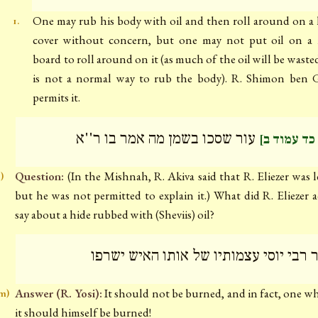
One may rub his body with oil and then roll around on a 
1.
cover without concern, but one may not put oil on a 
board to roll around on it (as much of the oil will be wasted
is not a normal way to rub the body). R. Shimon ben 
permits it.
עור שסכו בשמן מה אמר בו ר''א
[כד עמוד ב
Question:
(In the Mishnah, R. Akiva said that R. Eliezer was l
l)
but he was not permitted to explain it.) What did R. Eliezer a
say about a hide rubbed with (Sheviis) oil?
 רבי יוסי עצמותיו של אותו האיש ישרפו
Answer (R. Yosi):
It should not be burned, and in fact, one w
m)
it should himself be burned!