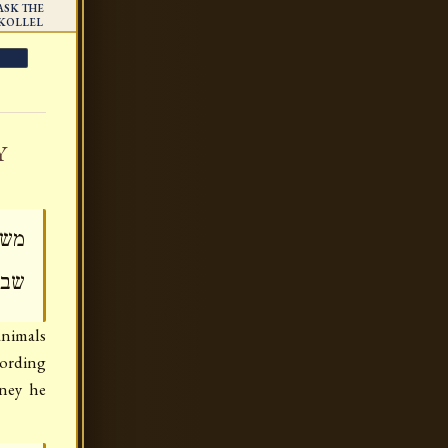
ASK THE
KOLLEL
Y
משנ
שבי
animals
cording
oney he