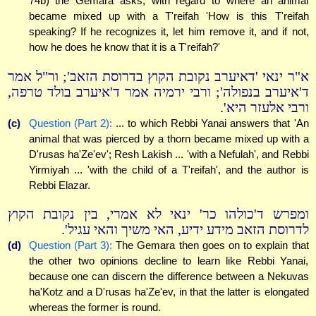
74b) the Gemara asks, with regard to where an animal
became mixed up with a T'reifah 'How is this T'reifah
speaking? If he recognizes it, let him remove it, and if not,
how he does he know that it is a T'reifah?'
א"ר ינאי 'דאיערב נקובת הקוץ בדרוסת הזאב'; ור"ל אמר
ד'איערב בנפולה'; ורבי ירמיה אמר ד'איערב בולד טרפה,
ורבי אלעזר היא'.
(c)
Question (Part 2):
... to which Rebbi Yanai answers that 'An
animal that was pierced by a thorn became mixed up with a
D'rusas ha'Ze'ev'; Resh Lakish ... 'with a Nefulah', and Rebbi
Yirmiyah ... 'with the child of a T'reifah', and the author is
Rebbi Elazar.
ומפרש ד'כולהו כר' ינאי לא אמרי, בין נקובת הקוץ
לדרוסת הזאב מידע ידיע, האי משיך והאי עגיל'.
(d)
Question (Part 3):
The Gemara then goes on to explain that
the other two opinions decline to learn like Rebbi Yanai,
because one can discern the difference between a Nekuvas
ha'Kotz and a D'rusas ha'Ze'ev, in that the latter is elongated
whereas the former is round.