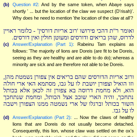
(b)
Question #2:
And by the same token, when Abaye says
shortly ' ... but the location of the claw we suspect (D'risah)'.
Why does he need to mention 'the location of the claw at all'?
ואומר ר"ת דהכי פירושו 'רוב אריות דורסין' - כלומר ראויין
לדרוס, שהן בריאים ודורסים ומעוטן חולין ואין דורסים.
(c)
Answer/Explanation (Part 1):
Rabeinu Tam explains as
follows: 'The majority of lions are Doreis (are fit to be Doreis,
seeing as they are healthy and are able to do do); whereas a
minority are sick and are therefore not able to be Doreis.
ורוב אריות הדורסים שהם בריאים אין צפורן נשמטת מהן,
וזו הואיל וצפורן יושבת לו על גבו, מסתמא האי ארי חולה
הוא, ולא מחמת דרוסה בא צפורן זה לכאן אלא בכותל
נתחכך, והיה הארי שוכב אצל הכותל, ומחמת שנתחכך
השור בכותל וברגלו של ארי נשמטה ממנו הצפורן וישבה
לו על גבו.
(d)
Answer/Explanation (Part 2):
... Now the claws of healthy
lions that are Doreis do not usually become detached.
Consequently, this lion, whose claw was settled on the ox's