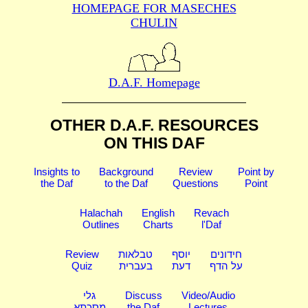
HOMEPAGE FOR MASECHES
CHULIN
D.A.F. Homepage
OTHER D.A.F. RESOURCES
ON THIS DAF
Insights to
Background
Review
Point by
the Daf
to the Daf
Questions
Point
Halachah
English
Revach
Outlines
Charts
l'Daf
Review
טבלאות
יוסף
חידונים
Quiz
בעברית
דעת
על הדף
גלי
Discuss
Video/Audio
מסכתא
the Daf
Lectures