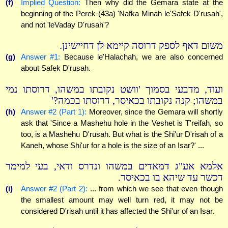
(f)
Implied Question:
Then why did the Gemara state at the
beginning of the Perek (43a) 'Nafka Minah le'Safek D'rusah',
and not 'leVaday D'rusah'?
משום דאף לספק דרוסה קיימא לן דחיישינן.
(g)
Answer #1:
Because le'Halachah, we are also concerned
about Safek D'rusah.
ועוד, מדבעי בסמוך 'וושט נקובתו במשהו, דרוסתו נמי
במשהו; קנה נקובתו בכאיסר, דרוסתו בכמה?'
(h)
Answer #2 (Part 1):
Moreover, since the Gemara will shortly
ask that 'Since a Mashehu hole in the Veshet is T'reifah, so
too, is a Mashehu D'rusah. But what is the Shi'ur D'risah of a
Kaneh, whose Shi'ur for a hole is the size of an Isar?' ...
אלמא אע"ג דמאדים במשהו ונדרס ודאי, בעי למימר
דכשר עד שיהא בו בכאיסר.
(i)
Answer #2 (Part 2):
... from which we see that even though
the smallest amount may well turn red, it may not be
considered D'risah until it has affected the Shi'ur of an Isar.