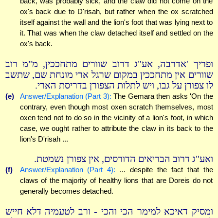
back, was probably sick, and the claw did not come on the
ox's back due to D'risah, but rather when the ox scratched
itself against the wall and the lion's foot that was lying next to
it. That was when the claw detached itself and settled on the
ox's back.
ופריך 'אדרבה, אע"ג דרוב שוורים מתחככין, מ"מ רוב
שוורים אין מתחככין במקום שרגל ארי מונחת שם, שתשב
לו צפורן על גבו, ויש לתלות הצפורן בדריסת הארי.
(e)
Answer/Explanation (Part 3):
The Gemara then asks 'On the
contrary, even though most oxen scratch themselves, most
oxen tend not to do so in the vicinity of a lion's foot, in which
case, we ought rather to attribute the claw in its back to the
lion's D'risah ...
ואע"ג דרוב הבריאים הדורסים, אין צפורן נשמטת.
(f)
Answer/Explanation (Part 4):
... despite the fact that the
claws of the majority of healthy lions that are Doreis do not
generally becomes detached.
ומסיק דאיכא למימר הכי והכי - ורב לטעמיה דלא חייש