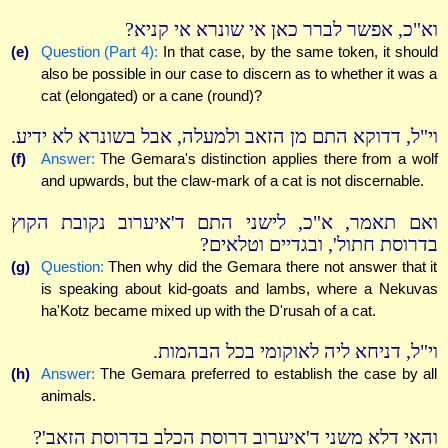
וא"כ, אפשר לברר כאן אי שונרא אי קניא?
(e)
Question (Part 4):
In that case, by the same token, it should
also be possible in our case to discern as to whether it was a
cat (elongated) or a cane (round)?
וי"ל, דדוקא התם מן הזאב ולמעלה, אבל בשונרא לא ידיע.
(f)
Answer:
The Gemara's distinction applies there from a wolf
and upwards, but the claw-mark of a cat is not discernable.
ואם תאמר, א"כ, לישני התם ד'איערוב נקובת הקוץ
בדרוסת חתול', ובגדיים וטלאים?
(g)
Question:
Then why did the Gemara there not answer that it
is speaking about kid-goats and lambs, where a Nekuvas
ha'Kotz became mixed up with the D'rusah of a cat.
וי"ל, דניחא ליה לאוקומי בכל הבהמות.
(h)
Answer:
The Gemara preferred to establish the case by all
animals.
והאי דלא משני ד'איערוב דרוסת הכלב בדרוסת הזאב'?