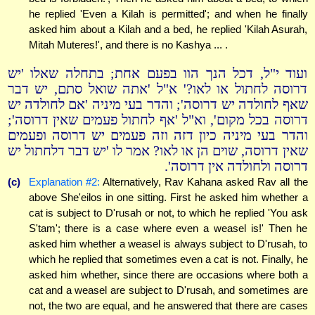
he replied 'Even a Kilah is permitted'; and when he finally
asked him about a Kilah and a bed, he replied 'Kilah Asurah,
Mitah Muteres!', and there is no Kashya ... .
ועוד י"ל, דכל הנך הוו בפעם אחת; בתחלה שאלו 'יש
דרוסה לחתול או לאו?' א"ל 'אתה שואל סתם, יש דבר
שאף לחולדה יש דרוסה'; והדר בעי מיניה 'אם לחולדה יש
דרוסה בכל מקום', וא"ל 'אף לחתול פעמים שאין דרוסה';
והדר בעי מיניה כיון דזה וזה פעמים יש דרוסה ופעמים
שאין דרוסה, שוים הן או לאו? אמר לו 'יש דבר דלחתול יש
דרוסה ולחולדה אין דרוסה'.
(c)
Explanation #2:
Alternatively, Rav Kahana asked Rav all the
above She'eilos in one sitting. First he asked him whether a
cat is subject to D'rusah or not, to which he replied 'You ask
S'tam'; there is a case where even a weasel is!' Then he
asked him whether a weasel is always subject to D'rusah, to
which he replied that sometimes even a cat is not. Finally, he
asked him whether, since there are occasions where both a
cat and a weasel are subject to D'rusah, and sometimes are
not, the two are equal, and he answered that there are cases