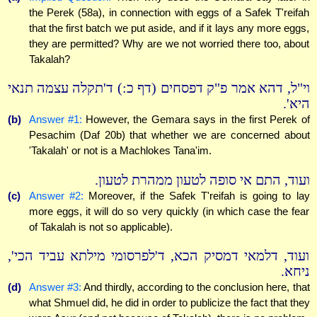
the Perek (58a), in connection with eggs of a Safek T'reifah
that the first batch we put aside, and if it lays any more eggs,
they are permitted? Why are we not worried there too, about
Takalah?
וי"ל, דהא אמר פ"ק דפסחים (דף כ:) ד'תקלה עצמה תנאי
היא'.
(b)
Answer #1:
However, the Gemara says in the first Perek of
Pesachim (Daf 20b) that whether we are concerned about
'Takalah' or not is a Machlokes Tana'im.
ועוד, התם אי סופה לטעון ממהרת לטעון.
(c)
Answer #2:
Moreover, if the Safek T'reifah is going to lay
more eggs, it will do so very quickly (in which case the fear
of Takalah is not so applicable).
ועוד, דלמאי דמסיק הכא, ד'לפרסומי מילתא עביד הכי',
ניחא.
(d)
Answer #3:
And thirdly, according to the conclusion here, that
what Shmuel did, he did in order to publicize the fact that they