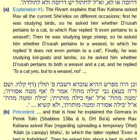
דרוסה או לא, וא"ל 'לחתול יש דרוסה ולא לחולדה'.
(a)
Explanation #1:
The Rivam explains that Rav Kahana asked
Rav all the current She'eilos on different occasions; first he
was studying birds, so he asked him whether D'rusah
pertains to a cat, to which Rav replied 'It even pertains to a
weasel!'; Then he was studying large sheep, so he asked
him whether D'rusah pertains to a weasel, to which he
replied 'It does not even pertain to a cat!', Finally, he was
studying kid-goats and lambs, so he asked him whether
D'rusah pertains to both a weasel and a cat, and he replied
'To a cat yes, but to a weasel, no!' ...
וכן היה מפרש ההיא עובדא דשבת פ' תולין (דף קלח. ושם
ד"ה בעא) גבי 'כילה מהו?' אמר לו 'אף מטה אסורה';
'מטה מהו?' א"ל 'אף כילה מותרת'; 'כילה ומטה מהו?'
א"ל 'כילה אסורה ומטה מותרת', ולא קשיא ... '.
(b)
Precedent:
... and that is how he explained the Gemara in
Perek Tolin (Shabbos 138a & b, DH Ba'a) where Rav
Kahana asked Rav (regarding spreading a temporary Ohel)
'Kilah (a canopy) Mahu', to which the latter replied 'Even a
bed is forbidden!', Then he asked him about a bed, to which