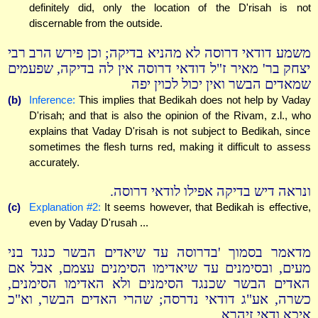
definitely did, only the location of the D'risah is not
discernable from the outside.
משמע דודאי דרוסה לא מהניא בדיקה; וכן פירש הרב רבי
יצחק בר' מאיר ז"ל דודאי דרוסה אין לה בדיקה, שפעמים
שמאדים הבשר ואין יכול לכוין יפה
(b)
Inference:
This implies that Bedikah does not help by Vaday
D'risah; and that is also the opinion of the Rivam, z.l., who
explains that Vaday D'risah is not subject to Bedikah, since
sometimes the flesh turns red, making it difficult to assess
accurately.
ונראה דיש בדיקה אפילו לודאי דרוסה.
(c)
Explanation #2:
It seems however, that Bedikah is effective,
even by Vaday D'rusah ...
מדאמר בסמוך 'בדרוסה עד שיאדים הבשר כנגד בני
מעים, ובסימנים עד שיאדימו הסימנים עצמם, אבל אם
האדים הבשר שכנגד הסימנים ולא האדימו הסימנים,
כשרה, אע"ג דודאי נדרסה; שהרי האדים הבשר, וא"כ
איכא ודאי זיהרא