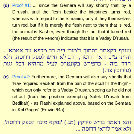
(d)
Proof #1:
... since the Gemara will say shortly that 'by a
D'rusah, until the flesh beside the intestines turns red,
whereas with regard to the Simanim, only if they themselves
turn red, but if it is merely the flesh next to them that is red,
the animal is Kasher, even though the fact that it turned red
(the result of the venom) indicates that it is a Vaday D'rusah.
ועודף דקאמר בסמוך ד'מורי ביה רב מכפא עד אטמא' -
והיינו ע"כ ודאי דרוסה, דרב לא חייש לספק דרוסה, דלא
הדר ביה - כדפירש בקונטרס לעיל מההיא דכל גגות
(עירובין צד.)
(e)
Proof #2:
Furthermore, the Gemara will also say shortly that
'Rav required Bedikah from the pan of the scull till the thigh' -
which can only refer to a Vaday D'rusah, seeing as he did not
retract (from his position exempting Safek D'rusah from
Bedikah) - as Rashi explained above, based on the Gemara
in 'Kol Gagos' (Eruvin 94a).
והא דאמר בריש פירקין (מג.) 'נפקא מינה לספק דרוסה',
ולא אמר לודאי דרוסה ...