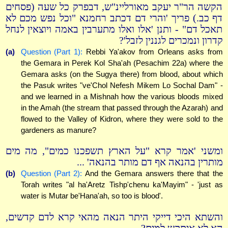
הקשה הר"ר יעקב מאורליינ"ש, דבפרק כל שעה (פסחים
דף כב.) פריך 'והרי דם דכתב רחמנא "וכל נפש מכם לא
תאכל דם" - ותנן 'אלו ואלו מתערבין באמה ויוצאין לנחל
קדרון ונמכרים לגננין לזבל'?
(a)
Question (Part 1):
Rebbi Ya'akov from Orleans asks from
the Gemara in Perek Kol Sha'ah (Pesachim 22a) where the
Gemara asks (on the Sugya there) from blood, about which
the Pasuk writes "ve'Chol Nefesh Mikem Lo Sochal Dam" -
and we learned in a Mishnah how the various bloods mixed
in the Amah (the stream that passed through the Azarah) and
flowed to the Valley of Kidron, where they were sold to the
gardeners as manure?
ומשני 'אמר קרא "על הארץ תשפכנו כמים", מה מים
מותרין בהנאה אף דם מותר בהנאה' ...
(b)
Question (Part 2):
And the Gemara answers there that the
Torah writes "al ha'Aretz Tishp'chenu ka'Mayim" - 'just as
water is Mutar be'Hana'ah, so too is blood'.
והשתא היכי דייקי היתר הנאה מהאי קרא לדם קדשים,