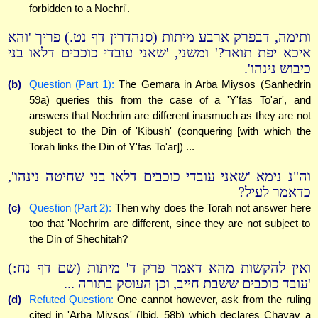
forbidden to a Nochri'.
ותימה, דבפרק ארבע מיתות (סנהדרין דף נט.) פריך 'והא
איכא יפת תואר?' ומשני, 'שאני עובדי כוכבים דלאו בני
כיבוש נינהו'.
(b)
Question (Part 1):
The Gemara in Arba Miysos (Sanhedrin
59a) queries this from the case of a 'Y'fas To'ar', and
answers that Nochrim are different inasmuch as they are not
subject to the Din of 'Kibush' (conquering [with which the
Torah links the Din of Y'fas To'ar]) ...
וה"נ נימא 'שאני עובדי כוכבים דלאו בני שחיטה נינהו',
כדאמר לעיל?
(c)
Question (Part 2):
Then why does the Torah not answer here
too that 'Nochrim are different, since they are not subject to
the Din of Shechitah?
ואין להקשות מהא דאמר פרק ד' מיתות (שם דף נח:)
'עובד כוכבים ששבת חייב, וכן העוסק בתורה ...
(d)
Refuted Question:
One cannot however, ask from the ruling
cited in 'Arba Miysos' (Ibid. 58b) which declares Chayav a