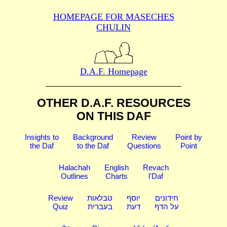
HOMEPAGE FOR MASECHES
CHULIN
D.A.F. Homepage
OTHER D.A.F. RESOURCES
ON THIS DAF
Insights to
Background
Review
Point by
the Daf
to the Daf
Questions
Point
Halachah
English
Revach
Outlines
Charts
l'Daf
Review
טבלאות
יוסף
חידונים
Quiz
בעברית
דעת
על הדף