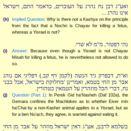
ואע"ג דבן נח נהרג על העוברים, כדאמר התם, וישראל
אינו נהרג ...
(h)
Implied Question:
Why is there not a Kashya on the principle
from the fact that a Nochri is Chayav for killing a fetus,
whereas a Yisrael is not?
נהי דפטור, מ"מ לא שרי.
(i)
Answer:
Because even though a Yisrael is not Chayav
Misah for killing a fetus, he is nevertheless not allowed to do
so.
וא"ת, דבפרק גיד הנשה (לקמן דף קב.) דפליגי אם נוהג
אבר מן החי בטמא, ואמרינן 'מחלוקת בישראל, אבל בבני
נח, דברי הכל מוזהרין על הטמאין כטהורין.
(j)
Question (Part 1):
In Perek Gid ha'Nasheh (Daf 102a), the
Gemara confines the Machlokes as to whether Eiver min
ha'Chai by a non-Kasher animal applies to a Yisrael, but as
for a ben No'ach, they agree, is warned against eating it.
בשלמא לרבנן, אע"ג דאין ישראל מוזהר על אבר מן החי