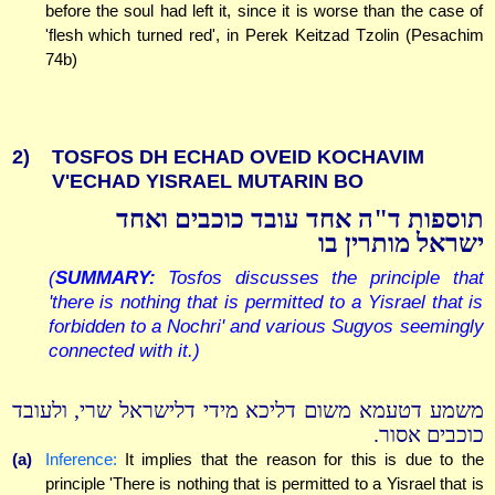
before the soul had left it, since it is worse than the case of
'flesh which turned red', in Perek Keitzad Tzolin (Pesachim
74b)
2)
TOSFOS DH ECHAD OVEID KOCHAVIM
V'ECHAD YISRAEL MUTARIN BO
תוספות ד"ה אחד עובד כוכבים ואחד
ישראל מותרין בו
(
SUMMARY:
Tosfos discusses the principle that
'there is nothing that is permitted to a Yisrael that is
forbidden to a Nochri' and various Sugyos seemingly
connected with it.)
משמע דטעמא משום דליכא מידי דלישראל שרי, ולעובד
כוכבים אסור.
(a)
Inference:
It implies that the reason for this is due to the
principle 'There is nothing that is permitted to a Yisrael that is