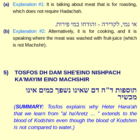
(a)
Explanation #1:
It is talking about meat that is for roasting,
which does not require Hadachah.
אי נמי, לקדירה - והודחו במי פירות.
(b)
Explanation #2:
Alternatively, it is for cooking, and it is
speaking where the meat was washed with fruit-juice (which
is not Machshir).
5)
TOSFOS DH DAM SHE'EINO NISHPACH
KA'MAYIM EINO MACHSHIR
תוספות ד"ה דם שאינו נשפך כמים אינו
מכשיר
(
SUMMARY:
Tosfos explains why Heter Hana'ah
that we learn from "al ha'Aretz ... " extends to the
blood of Kodshim even though the blood of Kodshim
is not compared to water.)