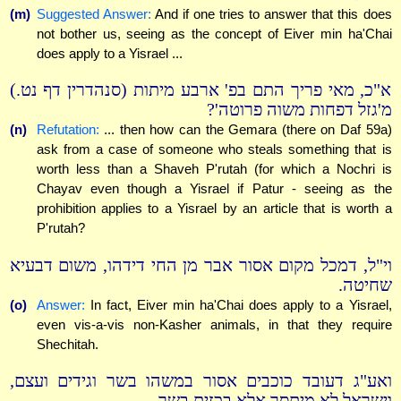
(m)
Suggested Answer:
And if one tries to answer that this does
not bother us, seeing as the concept of Eiver min ha'Chai
does apply to a Yisrael ...
א"כ, מאי פריך התם בפ' ארבע מיתות (סנהדרין דף נט.)
מ'גזל דפחות משוה פרוטה'?
(n)
Refutation:
... then how can the Gemara (there on Daf 59a)
ask from a case of someone who steals something that is
worth less than a Shaveh P'rutah (for which a Nochri is
Chayav even though a Yisrael if Patur - seeing as the
prohibition applies to a Yisrael by an article that is worth a
P'rutah?
וי"ל, דמכל מקום אסור אבר מן החי דידהו, משום דבעיא
שחיטה.
(o)
Answer:
In fact, Eiver min ha'Chai does apply to a Yisrael,
even vis-a-vis non-Kasher animals, in that they require
Shechitah.
ואע"ג דעובד כוכבים אסור במשהו בשר וגידים ועצם,
וישראל לא מיתסר אלא בכזית בשר ...