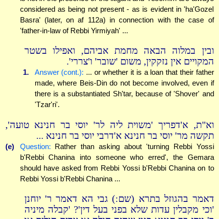
considered as being not present - as is evident in 'ha'Gozel
Basra' (later, on af 112a) in connection with the case of
'father-in-law of Rebbi Yirmiyah' ...
ובין במלוה הבאה מחמת אביהם, ואפילו בשטר
המקויים אין נזקקין, משום 'שובר' ו'צררי'.
1.
Answer (cont.):
... or whether it is a loan that their father
made, where Beis-Din do not become involved, even if
there is a substantiated Sh'tar, because of 'Shover' and
'Tzar'ri'.
וא"ת, א'דפריך 'משוית ליה לר' יוסי בר חנינא טועה',
תקשה מר' יוסי בר חנינא א'דרבי יוסי בר חנינא ...
(e)
Question:
Rather than asking about 'turning Rebbi Yossi
b'Rebbi Chanina into someone who erred', the Gemara
should have asked from Rebbi Yossi b'Rebbi Chanina on to
Rebbi Yossi b'Rebbi Chanina ...
דאמר בהגוזל בתרא (שם:) גבי הא דאמר ר' יוחנן
'וכי מקבלין עדות שלא בפני בעל דין'? 'קבלה מיניה