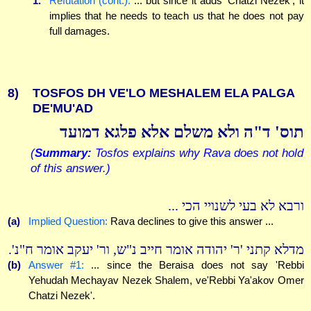
1.
Refutation (cont.):
... but since it adds 'Chatzi Nezek', it
implies that he needs to teach us that he does not pay
full damages.
8)
TOSFOS DH VE'LO MESHALEM ELA PALGA
DE'MU'AD
תוס' ד"ה ולא משלם אלא פלגא דמועד
(
Summary:
Tosfos explains why Rava does not hold
of this answer.)
ורבא לא בעי לשנויי הכי ...
(a)
Implied Question:
Rava declines to give this answer ...
מדלא קתני 'ר' יהודה אומר חייב נ"ש, ור' יעקב אומר ח"נ'.
(b)
Answer #1:
... since the Beraisa does not say 'Rebbi
Yehudah Mechayav Nezek Shalem, ve'Rebbi Ya'akov Omer
Chatzi Nezek'.