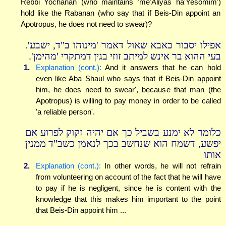
Rebbi Yochanan (who maintains 'me'Aliyas ha'Yesomim')
hold like the Rabanan (who say that if Beis-Din appoint an
Apotropus, he does not need to swear)?
אפילו יסבור כאבא שאול דאמר 'מינוהו ב"ד, ישבע'.
בעי ההוא בר אינש למיתב זוזי בגין דמתקרי 'מהימן'.
1.
Explanation (cont.):
And it answers that he can hold
even like Aba Shaul who says that if Beis-Din appoint
him, he does need to swear', because that man (the
Apotropus) is willing to pay money in order to be called
'a reliable person'.
כלומר לא ימנע בשביל כך אם יהיה זקוק לפרוע אם
יפשע, דשמח הוא שנחשב בכך לנאמן כשב"ד ממנין
אותו
2.
Explanation (cont.):
In other words, he will not refrain
from volunteering on account of the fact that he will have
to pay if he is negligent, since he is content with the
knowledge that this makes him important to the point
that Beis-Din appoint him ...