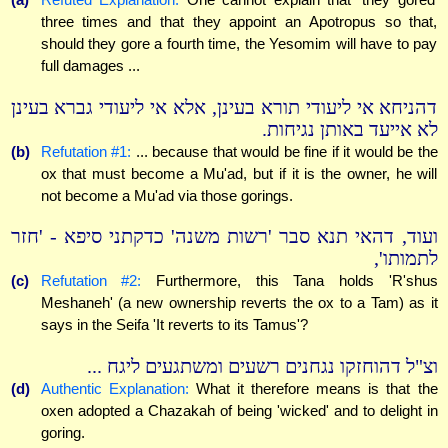
three times and that they appoint an Apotropus so that,
should they gore a fourth time, the Yesomim will have to pay
full damages ...
דהניחא אי ליעודי תורא בעינן, אלא אי ליעודי גברא בעינן
לא אייעד באותן נגיחות.
(b)
Refutation #1:
... because that would be fine if it would be the
ox that must become a Mu'ad, but if it is the owner, he will
not become a Mu'ad via those gorings.
ועוד, דהאי תנא סבר 'רשות משנה' כדקתני סיפא - 'חזר
לתמותו',
(c)
Refutation #2:
Furthermore, this Tana holds 'R'shus
Meshaneh' (a new ownership reverts the ox to a Tam) as it
says in the Seifa 'It reverts to its Tamus'?
וצ"ל דהוחזקו נגחנים רשעים ומשתגעים ליגח ...
(d)
Authentic Explanation:
What it therefore means is that the
oxen adopted a Chazakah of being 'wicked' and to delight in
goring.