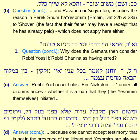
כב: ושם) משום שובר - והכא לא שייך כלל.
(b)
Question (cont.):
... and Rava in our Sugya too, ascribes the
reason in Perek Shum ha'Yesomim (Erchin, Daf 22b & 23a)
to 'Shover' (the fact that their father may have a receipt that
he has already paid) - which does not apply here either.
וא"כ, אמאי הוי דרבי יוסי בר חנינא טועה?
1.
Question (concl.):
Why does the Gemara then consider
Rebbi Yossi b'Rebbi Chanina as having erred?
וי"ל, ר' יוחנן קאמר בכל ענין 'אין נזקקין' - בין במלוה
הבאה מחמת עצמה ...
(c)
Answer:
Rebbi Yochanan holds 'Ein Nizkakin ... ' under all
circumstances - whether it is a loan that they (the Yesomim
themselves) initiated ...
ומשום דאין מקבלין עדות שלא בפני בעל דין, ויתומים
כשלא בפני בעל דין דמי - כדמוכח בהגוזל בתרא (לקמן דף
קיב.) גבי 'חמוה דרבי ירמיה' ...
(d)
Answer (cont.):
... because one cannot accept testimony that
is not in the presence of the litigant and Yesomim are always