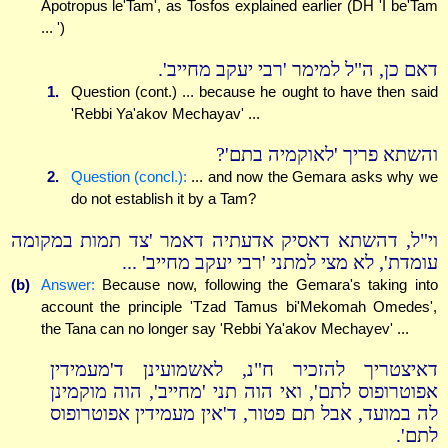
Apotropus le'Tam', as Tosfos explained earlier (DH 'I be'Tam
... ')
דאם כן, ה"ל למימר 'רבי יעקב מחייב'.
1.
Question (cont.) ... because he ought to have then said
'Rebbi Ya'akov Mechayav' ...
והשתא פריך 'לאוקמיה בתם'?
2.
Question (concl.):
... and now the Gemara asks why we
do not establish it by a Tam?
וי"ל, דהשתא דאסיק אדעתיה דאמר 'צד תמות במקומה
עומדת', לא מצי למתני 'רבי יעקב מחייב' ...
(b)
Answer:
Because now, following the Gemara's taking into
account the principle 'Tzad Tamus bi'Mekomah Omedes',
the Tana can no longer say 'Rebbi Ya'akov Mechayev' ...
דאיצטריך להזכיר ח"נ, לאשמועינן ד'מעמידין
אפוטרופוס לתם', ואי הוה תני 'מחייב', הוה מוקמינן
לה במועד, אבל תם פטור, ד'אין מעמידין אפוטרופוס
לתם'.