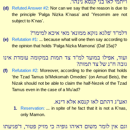
ו'יתמי לאו בני קנסא נינהו'.
(d)
Refuted Answer #2:
Nor can we say that the reason is due to
the principle 'Palga Nizka K'nasa' and 'Yesomim are not
subject to K'nas'.
דלמ"ד 'פלגא נזקא ממונא' מאי איכא למימר?
(e)
Refutation #1:
... because what will one then say according to
the opinion that holds 'Palga Nizka Mamona' (Daf 15a)?
ועוד, אפילו במועד למ"ד צד תמות במקומה עומדת אינו
גובה ח"נ של צד תמות?
(f)
Refutation #2:
Moreover, according to the opinion that holds
'the Tzad Tamus bi'Mekomah Omedes' (on Amud Beis), the
Nizak should not be able to claim the half-Nezek of the Tzad
Tamus even in the case of a Mu'ad?
ואע"ג דהתם לאו קנסא אלא דינא.
1.
Reservation:
... in spite of he fact that it is not a K'nas,
only Mamon.
וגם אין לומר משום דאיהו גופיה כי מזיק פטור, ד'פגיעתו