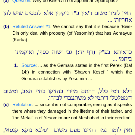
(a)
Question:
Why do Beis-Din not appoint an Apotropus?
דאין לומר משום ד'אין ב"ד נזקקין אלא לנכסים שיש להן
אחריות' ...
(b)
Refuted Answer #1:
We cannot say that it is because 'Beis-
Din only deal with property (of Yesomim) that has Achrayus
(Karka) ...
כדאיתא בפ"ק (דף יד:) גבי 'שוה כסף', ואוקמינן
ביתמי ...
1.
Source:
... as the Gemara states in the first Perek (Daf
14:) in connection with 'Shaveh Kesef ' which the
Gemara establishes by Yesomim ...
דלא דמי כלל, דהתם מיירי בהזיקו בחיי האב, ומשום
ד'מטלטלי דיתמי לא משתעבדי לב"ח'.
(c)
Refutation:
... since it is not comparable, seeing as it speaks
there where they damaged in the lifetime of their father, and
'the Metalt'lin of Yesomim are not Meshubad to their creditor'.
ואין לומר נמי דהיינו טעם משום ד'פלגא נזקא קנסא',