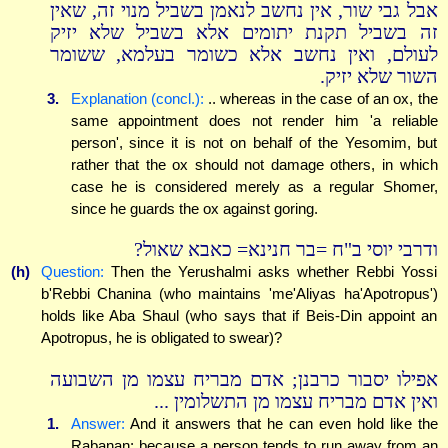
אבל גבי שור, אין נחשב לנאמן בשביל מנוי זה, שאין
זה בשביל תקנת יתומים אלא בשביל שלא יזיק
לעולם, ואין נחשב אלא כשומר בעלמא, ששומר
השור שלא יזיק.
3.
Explanation (concl.):
.. whereas in the case of an ox, the
same appointment does not render him 'a reliable
person', since it is not on behalf of the Yesomim, but
rather that the ox should not damage others, in which
case he is considered merely as a regular Shomer,
since he guards the ox against goring.
ודרבי יוסי ב"ח =בר חנינא= כאבא שאול?
(h)
Question:
Then the Yerushalmi asks whether Rebbi Yossi
b'Rebbi Chanina (who maintains 'me'Aliyas ha'Apotropus')
holds like Aba Shaul (who says that if Beis-Din appoint an
Apotropus, he is obligated to swear)?
אפילו יסבור כרבנן; אדם מבריח עצמו מן השבועה
ואין אדם מבריח עצמו מן התשלומין ...
1.
Answer:
And it answers that he can even hold like the
Rabanan; because a person tends to run away from an