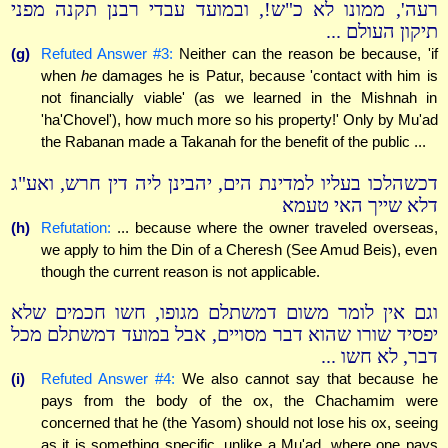
רעה', ממונו לא כ"ש!, ובמועד עבדי רבנן תקנה מפני
תיקון העולם ...
(g)
Refuted Answer #3:
Neither can the reason be because, 'if
when
he
damages he is Patur, because 'contact with him is
not financially viable' (as we learned in the Mishnah in
'ha'Chovel'), how much more so his property!' Only by Mu'ad
the Rabanan made a Takanah for the benefit of the public ...
דכשהלכו בעליו למדינת הים, יהבינן ליה דין חרש, ואע"ג
דלא שייך האי טעמא
(h)
Refutation:
... because where the owner traveled overseas,
we apply to him the Din of a Cheresh (See Amud Beis), even
though the current reason is not applicable.
וגם אין לומר משום דמשתלם מגופו, חשו חכמים שלא
יפסיד שורו שהוא דבר מסויים, אבל במועד דמשתלם מכל
דבר, לא חשו ...
(i)
Refuted Answer #4:
We also cannot say that because he
pays from the body of the ox, the Chachamim were
concerned that he (the Yasom) should not lose his ox, seeing
as it is something specific, unlike a Mu'ad, where one pays