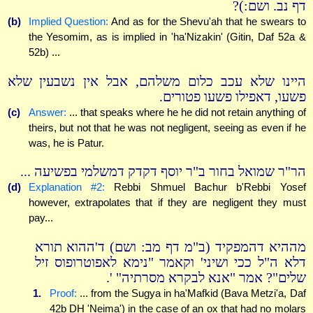
דף נב. ושם:)?
(b)
Implied Question:
And as for the Shevu'ah that he swears to
the Yesomim, as is implied in 'ha'Nizakin' (Gitin, Daf 52a &
52b) ...
היינו שלא עכב כלום משלהם, אבל אין נשבעין שלא
פשעו, דאפילו פשעו פטורים.
(c)
Answer:
... that speaks where he he did not retain anything of
theirs, but not that he was not negligent, seeing as even if he
was, he is Patur.
הר"ר שמואל בחור ב"ר יוסף דקדק דמשלמי בפשיעה ...
(d)
Explanation #2:
Rebbi Shmuel Bachur b'Rebbi Yosef
however, extrapolates that if they are negligent they must
pay...
מההיא דהמפקיד (ב"מ דף מב: ושם) ד'ההוא תורא
דלא ה"ל ככי ושיני' וקאמר "נימא לאפוטרופוס זיל
שלים"? אמר "אנא לבקרא מסרתיה" '.
1.
Proof:
... from the Sugya in ha'Mafkid (Bava Metzi'a, Daf
42b DH 'Neima') in the case of an ox that had no molars