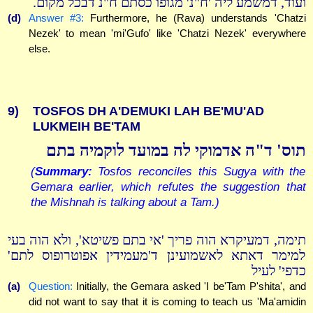
ועוד, דמשמע ליה 'ח"נ' מגופו כסתם ח"נ דבכל מקום.
(d)
Answer #3:
Furthermore, he (Rava) understands 'Chatzi
Nezek' to mean 'mi'Gufo' like 'Chatzi Nezek' everywhere
else.
9)
TOSFOS DH A'DEMUKI LAH BE'MU'AD
LUKMEIH BE'TAM
תוס' ד"ה אדמוקי לה במועד לוקמיה בתם
(
Summary:
Tosfos reconciles this Sugya with the
Gemara earlier, which refutes the suggestion that
the Mishnah is talking about a Tam.)
תימה, דמעיקרא הוה פריך 'אי בתם פשיטא', ולא הוה בעי
למימר דאתא לאשמועינן ד'מעמידין אפוטרופוס לתם'
כדפי' לעיל
(a)
Question:
Initially, the Gemara asked 'I be'Tam P'shita', and
did not want to say that it is coming to teach us 'Ma'amidin