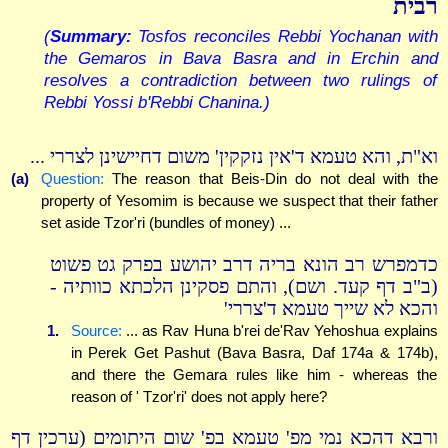
רבית
(
Summary:
Tosfos reconciles Rebbi Yochanan with
the Gemaros in Bava Basra and in Erchin and
resolves a contradiction between two rulings of
Rebbi Yossi b'Rebbi Chanina.)
וא"ת, והא טעמא ד'אין נזקקין' משום דחיישינן לצררי ...
(a)
Question:
The reason that Beis-Din do not deal with the
property of Yesomim is because we suspect that their father
set aside Tzor'ri (bundles of money) ...
כדמפרש רב הונא בריה דרב יהושע בפרק גט פשוט
(ב"ב דף קעד. ושם), והתם פסקינן הלכתא כוותיה -
והכא לא שייך טעמא ד'צררי'
1.
Source:
... as Rav Huna b'rei de'Rav Yehoshua explains
in Perek Get Pashut (Bava Basra, Daf 174a & 174b),
and there the Gemara rules like him - whereas the
reason of ' Tzor'ri' does not apply here?
ורבא דהכא נמי מפ' טעמא בפ' שום היתומים (ערכין דף