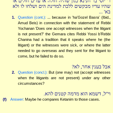
ר' יוסי בר חנינא כגון שהיה חולה או עדים חולים או
שהיו עדיו מבקשים ללכת למדינת הים ושלחו לו ולא
בא' ...
1.
Question (cont.):
... because in 'ha'Gozel Basra' (Ibid.,
Amud Beis) in connection with the statement of Rebbi
Yochanan 'Does one accept witnesses when the litigant
is not present?' the Gemara cites Rebbi Yossi b'Rebbi
Chanina had a tradition that it speaks where he (the
litigant) or the witnesses were sick, or where the latter
needed to go overseas and they sent for the litigant to
come, but he failed to do so.
אבל בענין אחר, לא?
2.
Question (concl.):
But (one may) not (accept witnesses
when the litigants are not present) under any other
circumstances?
וי"ל, דשמא הוא מדמה קטנים להא.
(f)
Answer:
Maybe he compares Ketanim to those cases.