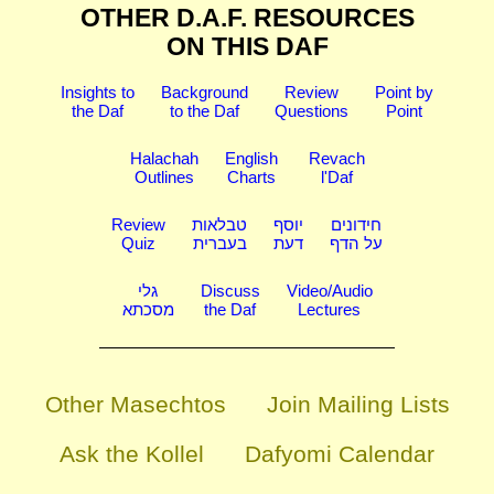
OTHER D.A.F. RESOURCES
ON THIS DAF
Insights to
Background
Review
Point by
the Daf
to the Daf
Questions
Point
Halachah
English
Revach
Outlines
Charts
l'Daf
Review
טבלאות
יוסף
חידונים
Quiz
בעברית
דעת
על הדף
גלי
Discuss
Video/Audio
מסכתא
the Daf
Lectures
Other Masechtos
Join Mailing Lists
Ask the Kollel
Dafyomi Calendar