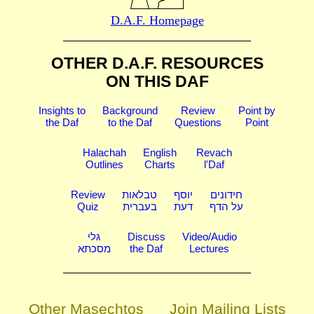
D.A.F. Homepage
OTHER D.A.F. RESOURCES
ON THIS DAF
Insights to
Background
Review
Point by
the Daf
to the Daf
Questions
Point
Halachah
English
Revach
Outlines
Charts
l'Daf
Review
טבלאות
יוסף
חידונים
Quiz
בעברית
דעת
על הדף
גלי
Discuss
Video/Audio
מסכתא
the Daf
Lectures
Other Masechtos
Join Mailing Lists