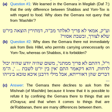
(a)
Question #1:
We learned in the Gemara in Megilah (Daf 7:)
that the only difference between Shabbos and Yom-Tov is
with regard to food. Why does the Gemara not query that
from 'Mashilin'?
וע"ק, אמאי לא פריך לאלתר מב"ה, דמתירין הוצאה ביו"ט
שלא לצורך, ובשבת אסור?
(b)
Question #2:
Why does the Gemara there not immediately
ask from Beis Hillel, who permits carrying unnecessarily on
Yom-Tov, whereas on Shabbos, it is forbidden?
וי"ל, דהתם לא פריך ממתני', משום שהיה יודע שהיה יכול
לדחות, דהא דקאמר התם 'אין בין יו"ט לשבת ... ', ה"מ
דברים שהן דאורייתא, אבל מילי דרבנן איכא טובא בינייהו
...
(c)
Answer:
The Gemara there declines to ask from the
Mishnah (of Mashilin) because it knew that it is possible to
refute it by confining the Gemara there to things that are
d'Oraysa; and that when it comes to things that are
de'Rabbanan, there are many differences between them.