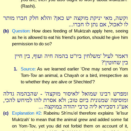
(Rashi).
וקשה, מאי יניקת מוקצה יש כאן? והלא חלק חברו מותר
לו לאכול, אם נתן לו חברו...
(b)
Question:
How does feeding of Muktzah apply here, seeing
as he is allowed to eat his friend's portion, should he give him
permission to do so?
דאמר לעיל 'משלחין ביו"ט בהמה חיה ועוף, בין חיין
בין שחוטין'?
1.
Source:
As we learned earlier 'One may send on Yom
Tom-Tov an animal, a Chayah or a bird, irrespective as
to whether they are alive or Shechted'?
ומפרש רבינו שמואל 'לאיסור מוקצה' - שהבהמה גדלה
ומוסיפה שמנונית ביום טוב; ולא אסרת להו למיחש להכי,
אע"ג דסבירא ליה כרבי יהודה במוקצה ...
(c)
Explanation #2:
Rabeinu Sh'mu'el therefore explains 'le'Isur
Muktzah' to mean that the animal grew and added some fat
on Yom-Tov, yet you did not forbid them on account of it,