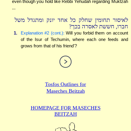
even though you hold like Rebbi Yehudah regarding Muktzah
...
לאיסור תחומין שחלק כל אחד יונק ומתגדל משל
חברו, חששת לאסרה בכך?
1.
Explanation #2 (cont.):
Will you forbid them on account
of the Isur of Techumin, where each one feeds and
grows from that of his friend'?
Tosfos Outlines for
Maseches Beitzah
HOMEPAGE FOR MASECHES
BEITZAH