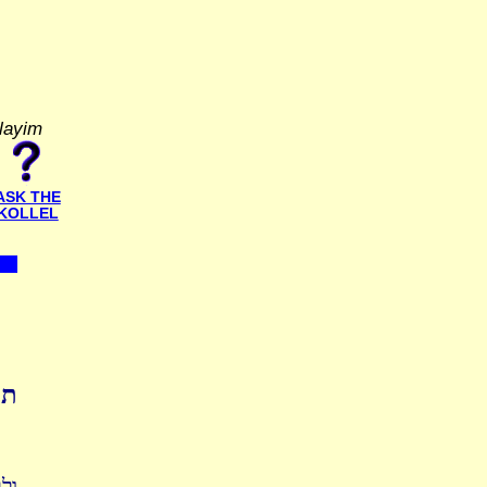
alayim
ASK THE
KOLLEL
תו
ול