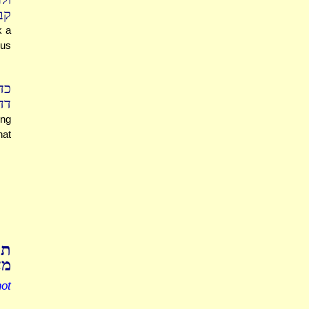
ק.
k a
'us
כד
דד.
ing
hat
תו
מצ
not