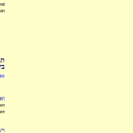
hat
can
תו
ב'
is
ו?
ren
are
וי