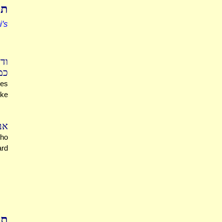
ת'
's
וד
כ.
xes
ike
א.
ho
ard
תו