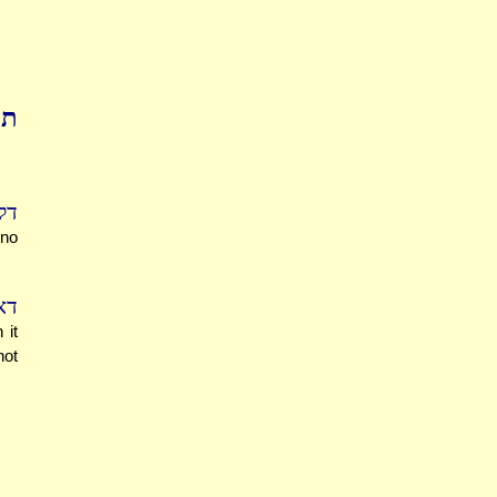
תו
ד.
 no
ד.
 it
not