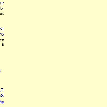
י.
for
bos
אי
מ.
ave
 it
C
תו
אל
he