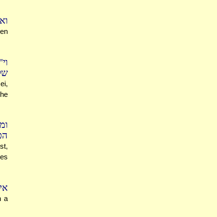
ו?
hen
וי
ש.
ei,
 he
ומ
ה.
st,
nes
אי.
h a