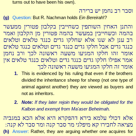
turns out to have been his own).
וסבר רב נחמן יש ברירה
(g)
Question:
But R. Nachman holds
Ein Bereirah
!?
והתנן האחין השותפין כשחייבין בקלבון פטורין ממעשר
בהמה וכשחייבין במעשר בהמה פטורין מן הקלבון ואמר
רב ענן לא שנו אלא שחלקו גדים כנגד טלאים וטלאים
כנגד גדים אבל חלקו גדים כנגד גדים וטלאים כנגד טלאים
אומר זהו חלקו המגיעו משעה ראשונה לכך ורב נחמן
אמר אפילו חלקו גדים כנגד גדים וטלאים כנגד טלאים אין
אומר זה חלקו המגיעו משעה ראשונה לכך
1.
This is evidenced by his ruling that even if the brothers
divided the inheritance sheep for sheep (not one type of
animal against another) they are viewed as buyers and
not as inheritors.
2.
Note:
If they later rejoin they would be obligated for the
Kalbon and exempt from Ma'aser Beheimah.
אלא דכולי עלמא בירא דהפקרא היא אלא הכא במגביה
מציאה לחבירו קא מיפלגי מר סבר קנה ומר סבר לא קנה:
(h)
Answer:
Rather, they are arguing whether one acquires for