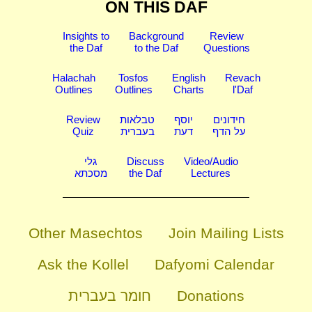
ON THIS DAF
Insights to
Background
Review
the Daf
to the Daf
Questions
Halachah
Tosfos
English
Revach
Outlines
Outlines
Charts
l'Daf
Review
טבלאות
יוסף
חידונים
Quiz
בעברית
דעת
על הדף
גלי
Discuss
Video/Audio
מסכתא
the Daf
Lectures
Other Masechtos
Join Mailing Lists
Ask the Kollel
Dafyomi Calendar
חומר בעברית
Donations