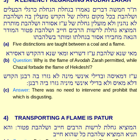
3)
A LENIENCY REGARDING AVODAH ZARAH
ת"ר חמשה דברים נאמרו בגחלת הגחלת כרגלי הבעלים
ושלהבת בכל מקום גחלת של הקדש מועלין בה ושלהבת
לא נהנין ולא מועלין גחלת של ע"ז אסורה ושלהבת מותרת
המוציא גחלת לרשות הרבים חייב ושלהבת פטור המודר
הנאה מחבירו אסור בגחלתו ומותר בשלהבתו
(a)
Five distinctions are taught between a coal and a flame.
מאי שנא שלהבת ע"ז דשריא ומאי שנא דהקדש דאסירא
(b)
Question:
Why is the flame of Avodah Zarah permitted, while
Chazal forbade the flame of Hekdesh!?
ע"ז דמאיסה ובדילי אינשי מינה לא גזרו בה רבנן הקדש
דלא מאיס ולא בדילי אינשי מיניה גזרו ביה רבנן:
(c)
Answer:
There was no need to intervene and prohibit that
which is disgusting.
4)
TRANSPORTING A FLAME IS PATUR
המוציא גחלת לרשות הרבים חייב ושלהבת פטור: והא
תניא המוציא שלהבת כל שהוא חייב