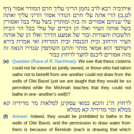
איתיביה רבא לרב נחמן הריני עליך חרם המודר אסור (דף
לט,ב) הרי אתה עלי חרם הנודר אסור הריני עליך ואתה
עלי שניהם אסורים זה בזה ומותרין בשל עולי בבל ואסורין
בשל אותה העיר ואלו הן דברים של עולי בבל הר הבית
הלשכות והעזרות ובור של אמצע הדרך ואלו הן של אותה
העיר הרחוב ובית הכנסת ובית המרחץ ואי אמרת בירא
דשותפי הוא אמאי מותר והתנן השותפין שנדרו הנאה זה
מזה אסורים ליכנס לחצר לרחוץ בבור
(e)
Question (Rava of R. Nachman):
We see that these cisterns
could not be viewed as jointly owned, or those who had taken
oaths not to benefit from one another could not draw from the
wells of Olei Bavel (yet we are taught that they would be so
permitted while the Mishnah teaches that they could not
bathe in one- another's well)!?
לרחוץ ה"נ והכא במאי עסקינן למלאות מר מדידיה קא
ממלא ומר מדידיה קא ממלא
(f)
Answer:
Indeed, they would be prohibited to bathe in the
wells of Olei Bavel, and the permission to draw water from
them is because of Bereirah (each is drawing that which