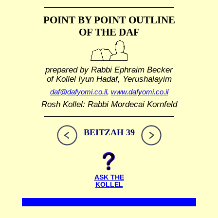
POINT BY POINT OUTLINE
OF THE DAF
prepared by Rabbi Ephraim Becker
of Kollel Iyun Hadaf, Yerushalayim
daf@dafyomi.co.il
,
www.dafyomi.co.il
Rosh Kollel: Rabbi Mordecai Kornfeld
BEITZAH 39
ASK THE
KOLLEL