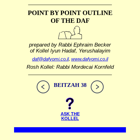
POINT BY POINT OUTLINE
OF THE DAF
prepared by Rabbi Ephraim Becker
of Kollel Iyun Hadaf, Yerushalayim
daf@dafyomi.co.il
,
www.dafyomi.co.il
Rosh Kollel: Rabbi Mordecai Kornfeld
BEITZAH 38
ASK THE
KOLLEL