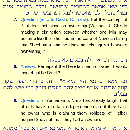
א"ל וליטעמיך הא דאמר רב חסדא נבלה בטלה בשחוטה
לפי שאי אפשר לשחוטה שתעשה נבלה שחוטה אינה
בטל' בנבלה לפי שאפשר לנבלה שתעשה שחוט'
7.
Question (acc. to Rashi: R. Safra):
But the concept of
Bitul does not hinge on ownership (We see R. Chisda
making a distinction between whether one Min may
become like the other (as in the case of Neveilah falling
into Shechutah) and he does not distinguish between
ownership)!?
הכי נמי דכי אית לה בעלים לא בטלה
8.
Answer:
Perhaps if the Neveilah had no owner it would
indeed not be Batel!?
וכי תימא הכי נמי והא תניא א"ר יוחנן בן נורי חפצי הפקר
קונין שביתה אע"פ שאין להם בעלים דומין כמי שיש להם
בעלים
9.
Question:
R. Yochanan b. Nuris has already taught that
objects have a certain independence even if they have
no owner who is claiming them (objects of Hefker
acquire Shevisah as if they had an owner).
א"ל מי קא מדמית איסורא לממונא איסורא בטיל ממונא