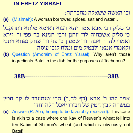
IN ERETZ YISRAEL
וכן האשה ששאלה מחברתה:
(a)
(Mishnah):
A woman borrowed spices, salt and water...
כי סליק רבי אבא אמר יהא רעוא דאימא מלתא דתתקבל
כי סליק אשכחיה לר' יוחנן ורבי חנינא בר פפי ור' זירא
ואמרי לה ר' אבהו ור' שמעון בן פזי ור' יצחק נפחא ויתבי
וקאמרי אמאי ולבטיל מים ומלח לגבי עיסה
(b)
Question (Amoraim of Eretz Yisrael):
Why aren't those
ingredients Batel to the dish for the purposes of Techumin?
38B----------------------------------------38B
אמר להו ר' אבא (דף לח,ב) הרי שנתערב לו קב חטין
בעשרה קבין חטין של חבירו יאכל הלה וחדי
(c)
Answer (R. Aba, hoping to be favorably received):
This case
is akin to a case where one Kav of Reuven's wheat fell into
ten Kabin of Shimon's wheat (and which is obviously not
Batel).