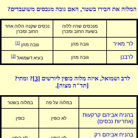
המלוה את חבירו בשטר, האם גובה מנכסים משועבדים?
מנכסים שהיו ללוה
נכסים שקנה הלוה אחר
בשעת החוב ומכרן
החוב ומכרן
לר' מאיר
[1]
גובה מהן
גובה מהן
לרבנן
[2]
גובה מהן
בעיא דשמואל
לרב ושמואל, איזה מלוה כופין ליורשים
[3]
? ומתי?
[תד"ה מצוה].
במלוה על פה
במלוה בשטר
בהניח אביהם קרקעות
לא כופין
כופין
(אחריות נכסים)
בהניח אביהם רק
לא כופין
לא כופין