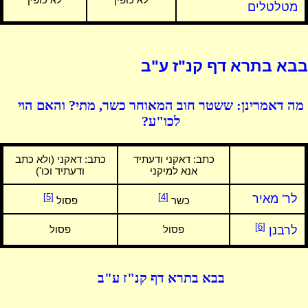
מטלטלים
בבא בתרא דף קנ"ז ע"ב
מה דאמרינן: ששטר חוב המאוחר כשר, מתי? והאם הוי
לכו"ע?
כתב:
דאקני ודעתיד
כתב:
דאקני (ולא כתב
אנא למיקני
ודעתיד וכו')
לר' מאיר
[4]
[5]
כשר
פסול
[6]
לרבנן
פסול
פסול
בבא בתרא דף קנ"ז ע"ב