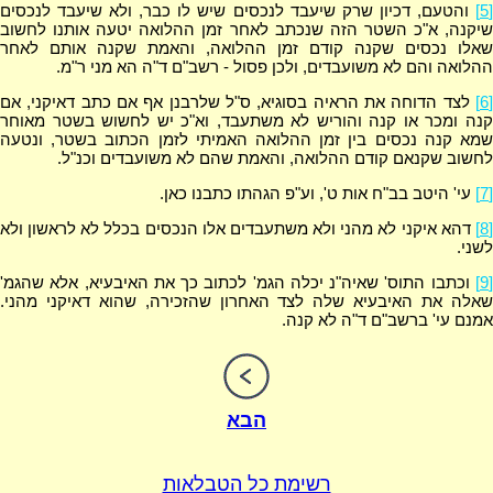
[5]
והטעם, דכיון שרק שיעבד לנכסים שיש לו כבר, ולא שיעבד לנכסים
שיקנה, א"כ השטר הזה שנכתב לאחר זמן ההלואה יטעה אותנו לחשוב
שאלו נכסים שקנה קודם זמן ההלואה, והאמת שקנה אותם לאחר
ההלואה והם לא משועבדים, ולכן פסול - רשב"ם ד"ה הא מני ר"מ.
[6]
לצד הדוחה את הראיה בסוגיא, ס"ל שלרבנן אף אם כתב דאיקני, אם
קנה ומכר או קנה והוריש לא משתעבד, וא"כ יש לחשוש בשטר מאוחר
שמא קנה נכסים בין זמן ההלואה האמיתי לזמן הכתוב בשטר, ונטעה
לחשוב שקנאם קודם ההלואה, והאמת שהם לא משועבדים וכנ"ל.
[7]
עי' היטב בב"ח אות ט', וע"פ הגהתו כתבנו כאן.
[8]
דהא איקני לא מהני ולא משתעבדים אלו הנכסים בכלל לא לראשון ולא
לשני.
[9]
וכתבו התוס' שאיה"נ יכלה הגמ' לכתוב כך את האיבעיא, אלא שהגמ'
שאלה את האיבעיא שלה לצד האחרון שהזכירה, שהוא דאיקני מהני.
אמנם עי' ברשב"ם ד"ה לא קנה.
הבא
רשימת כל הטבלאות