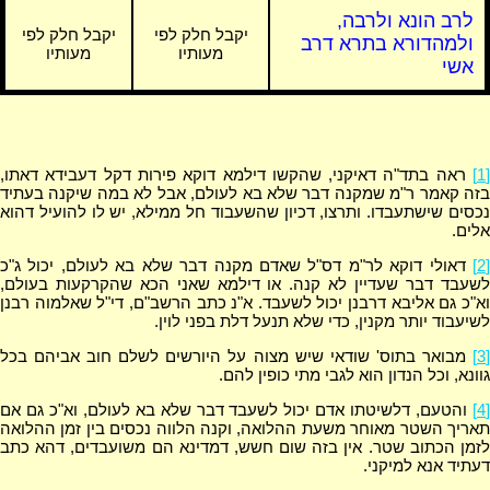
לרב הונא ולרבה,
יקבל חלק לפי
יקבל חלק לפי
ולמהדורא בתרא דרב
מעותיו
מעותיו
אשי
[1]
ראה בתד"ה דאיקני, שהקשו דילמא דוקא פירות דקל דעבידא דאתו,
בזה קאמר ר"מ שמקנה דבר שלא בא לעולם, אבל לא במה שיקנה בעתיד
נכסים שישתעבדו. ותרצו, דכיון שהשעבוד חל ממילא, יש לו להועיל דהוא
אלים.
[2]
דאולי דוקא לר"מ דס"ל שאדם מקנה דבר שלא בא לעולם, יכול ג"כ
לשעבד דבר שעדיין לא קנה. או דילמא שאני הכא שהקרקעות בעולם,
וא"כ גם אליבא דרבנן יכול לשעבד. א"נ כתב הרשב"ם, די"ל שאלמוה רבנן
לשיעבוד יותר מקנין, כדי שלא תנעל דלת בפני לוין.
[3]
מבואר בתוס' שודאי שיש מצוה על היורשים לשלם חוב אביהם בכל
גוונא, וכל הנדון הוא לגבי מתי כופין להם.
[4]
והטעם, דלשיטתו אדם יכול לשעבד דבר שלא בא לעולם, וא"כ גם אם
תאריך השטר מאוחר משעת ההלואה, וקנה הלווה נכסים בין זמן ההלואה
לזמן הכתוב שטר. אין בזה שום חשש, דמדינא הם משועבדים, דהא כתב
דעתיד אנא למיקני.