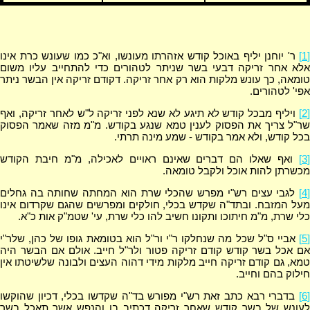
[1]
ר' יוחנן יליף באוכל קודש אזהרתו מעונשו, וא"כ כמו שעונש כרת אינו
אלא אחר זריקה דבעי בשר שניתר לטהורים כדי להתחייב עליו משום
טומאה, כך עונש מלקות הוא רק אחר זריקה. דקודם זריקה אין הבשר ניתר
אפי' לטהורים.
[2]
ויליף מבכל קודש לא תיגע לא שנא לפני זריקה ל"ש לאחר זריקה, ואף
שר"ל צריך את הפסוק לענין טמא שנגע בקודש. מ"מ מזה שאמר הפסוק
בכל קודש, ולא אמר בקודש - שמע מינה תרתי.
[3]
ואף שאלו הם דברים שאינם ראויים לאכילה, מ"מ חיבת הקודש
מכשרתן להות אוכל ולקבל טומאה.
[4]
לגבי עצים רש"י מפרש שהכלי שרת הוא המחתה שחותה בה גחלים
מעל המזבח. ובתד"ה שקדש בכלי, חולקים ומפרשים שהגם שקרדום אינו
כלי שרת, מ"מ חיתוכו ותקונו חשיב להו כלי שרת, עי' שטמ"ק אות כ"א.
[5]
אביי ס"ל שכל מה שנחלקו ר"י ור"ל הוא בטומאת גופו של כהן, שלר"י
אם אכל בשר קודש קודם זריקה פטור ולר"ל חייב. אולם אם הבשר היה
טמא, גם קודם זריקה חייב מלקות מידי דהוה העצים ולבונה שלשיטתו אין
חילוק בהם וחייב.
[6]
בדברי רבא כתב זאת רש"י מפורש בד"ה שקדשו בכלי, דכיון שהוקשו
לעונש של בשר קודש שאחר זריקה דכתיב בו והנפש אשר תאכל בשר