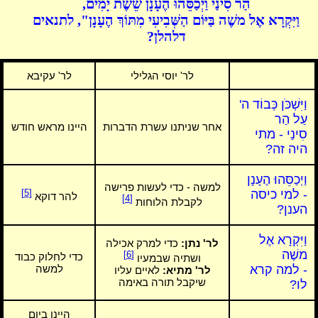
הַר סִינַי וַיְכַסֵּהוּ הֶעָנָן שֵׁשֶׁת יָמִים,
וַיִּקְרָא אֶל משֶׁה בַּיּוֹם הַשְּׁבִיעִי מִתּוֹךְ הֶעָנָן", לתנאים
דלהלן?
לר' יוסי הגלילי
לר' עקיבא
וַיִּשְׁכֹּן כְּבוֹד ה'
עַל הַר
אחר שניתנו עשרת הדברות
היינו מראש חודש
סִינַי - מתי
היה זה?
וַיְכַסֵּהוּ הֶעָנָן
למשה - כדי לעשות פרישה
- למי כיסה
[5]
להר דוקא
[4]
לקבלת הלוחות
הענן?
וַיִּקְרָא אֶל
לר' נתן:
כדי למרק אכילה
משֶׁה
[6]
כדי לחלוק כבוד
ושתיה שבמעיו
- למה קרא
למשה
לר' מתיא:
לאיים עליו
שיקבל תורה באימה
לו?
היינו ביום