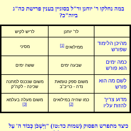
במה נחלקו ר' יוחנן ור"ל בסוגיין בענין פרישת כה"ג
ביוה"כ?
לר' יוחנן
לריש לקיש
מהיכן הלימוד
[1]
מסיני
ממילואים
שפורש
כמה ימים
שבעה ימים
ששה ימים
הוא פורש
לשם מה הוא
משום ספק טומאת
משום שנכנס למחנה
פורש
נדה - כריב"ב
שכינה - לקה"ק
מדוע צריך
כמו שהיה במילואים
משום מעלה בעלמא
[3]
[2]
להזות עליו
כיצד מתפרש הפסוק (שמות כד:טז) "וַיִּשְׁכֹּן כְּבוֹד ה' עַל