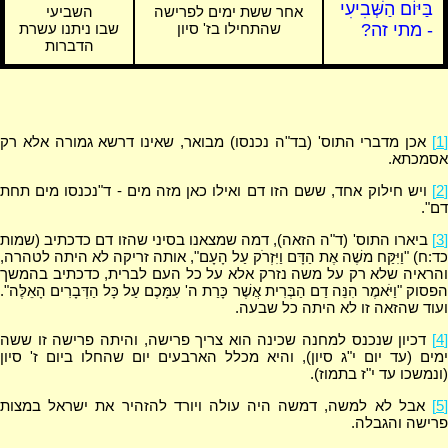
בַּיּוֹם הַשְּׁבִיעִי
אחר ששת ימים לפרישה
השביעי
- מתי זה?
שהתחילו בז' סיון
שבו ניתנו עשרת
הדברות
[1]
אכן מדברי התוס' (בד"ה נכנסו) מבואר, שאינו דרשא גמורה אלא רק
אסמכתא.
[2]
ויש חילוק אחד, ששם הזו דם ואילו כאן מזה מים - ד"נכנסו מים תחת
דם".
[3]
ביארו התוס' (ד"ה הזאה), דמה שמצאנו בסיני שהזו דם כדכתיב (שמות
כד:ח) "וַיִּקַּח משֶׁה אֶת הַדָּם וַיִּזְרֹק עַל הָעָם", אותה זריקה לא היתה לטהרה,
והראיה שלא רק על משה נזרק אלא על כל העם לברית, כדכתיב בהמשך
הפסוק "וַיֹּאמֶר הִנֵּה דַם הַבְּרִית אֲשֶׁר כָּרַת ה' עִמָּכֶם עַל כָּל הַדְּבָרִים הָאֵלֶּה".
ועוד שהזאה זו לא היתה כל שבעה.
[4]
דכיון שנכנס למחנה שכינה הוא צריך פרישה, והיתה פרישה זו ששה
ימים (עד יום י"ג סיון), והיא מכלל הארבעים יום שהחלו ביום ז' סיון
(ונמשכו עד י"ז בתמוז).
[5]
אבל לא למשה, דמשה היה עולה ויורד להזהיר את ישראל במצות
פרישה והגבלה.