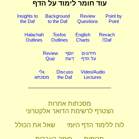
עוד חומר לימוד על הדף
Insights to
Background
Review
Point by
the Daf
to the Daf
Questions
Point
Halachah
Tosfos
English
Revach
Outlines
Outlines
Charts
l'Daf
חידונים
יוסף
Review
על הדף
דעת
Quiz
Video/Audio
Discuss
גלי
Lectures
the Daf
מסכתא
מסכתות אחרות
הצטרף לרשימת הדואר אלקטרוני
לוח ללימוד הדף היומי
שאל את הכולל
תרומות
חומר בעברית