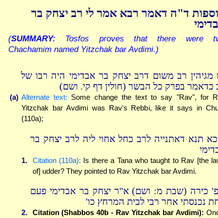
ספות ד"ה דאמר רבא אמר לי רב יצחק בר
דימי
(
SUMMARY:
Tosfos proves that there were t
Chachamim named Yitzchak bar Avdimi.)
 מגיהין רב משום דרב יצחק בר אבדימי היה רבו של
ב כדאמר בפרק כל הבשר (חולין דף קי. ושם
(a)
Alternate text:
Some change the text to say "Rav", for 
Yitzchak bar Avdimi was Rav's Rebbi, like it says in Chu
(110a);
כא תנא דאתנייה לרב כחל אחוי ליה לרב יצחק בר
דימי
1.
Citation (110a):
Is there a Tana who taught to Rav [the l
of] udder? They pointed to Rav Yitzchak bar Avdimi.
פ' כירה (שבת מ: ושם) א"ר יצחק בר אבדימי פעם
חת נכנסתי אחר רבי לבית המרחץ כו
2.
Citation (Shabbos 40b - Rav Yitzchak bar Avdimi):
Onc