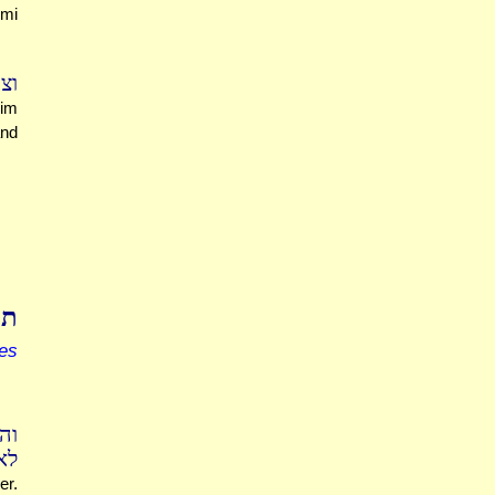
imi
ו.
mim
and
תו
es
וה
לאו
er.