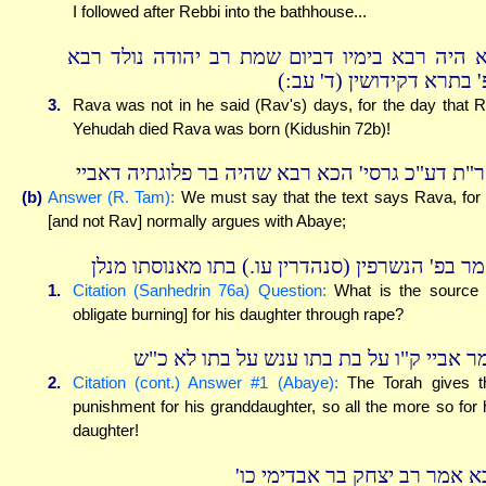
I followed after Rebbi into the bathhouse...
א היה רבא בימיו דביום שמת רב יהודה נולד רבא
בפ' בתרא דקידושין (ד' עב
3.
Rava was not in he said (Rav's) days, for the day that 
Yehudah died Rava was born (Kidushin 72b)!
ר"ת דע"כ גרסי' הכא רבא שהיה בר פלוגתיה דאביי
(b)
Answer (R. Tam):
We must say that the text says Rava, for
[and not Rav] normally argues with Abaye;
מר בפ' הנשרפין (סנהדרין עו.) בתו מאנוסתו מנלן
1.
Citation (Sanhedrin 76a) Question:
What is the source 
obligate burning] for his daughter through rape?
ר אביי ק"ו על בת בתו ענש על בתו לא כ"ש
2.
Citation (cont.) Answer #1 (Abaye):
The Torah gives t
punishment for his granddaughter, so all the more so for 
daughter!
בא אמר רב יצחק בר אבדימי כו