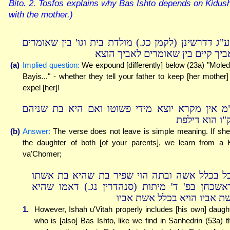
Bito. 2. Tosfos explains why Bas Ishto depends on Kidus
with the mother.)
ע"ג דדרשינן (לקמן כג.) מולדת בית וגו' בין שאומרים
ביך קיים בין שאומרים לאביך הוצא
(a)
Implied question:
We expound [differently] below (23a) "Mole
Bayis..." - whether they tell your father to keep [her mother]
expel [her]!
מ אין מקרא יוצא מידי פשוטו ואם היא בת שניהם
"ו הוא דילפת
(b)
Answer:
The verse does not leave is simple meaning. If she
the daughter of both [of your parents], we learn from a 
va'Chomer;
ל בכלל אשה ובתה הוי שפיר בת שהיא בת אשתו
אשכחן בפ' ד' מיתות (סנהדרין נג.) דאמו שהיא
ת אביו הויא בכלל אשת אביו
1.
However, Ishah u'Vitah properly includes [his own] daugh
who is [also] Bas Ishto, like we find in Sanhedrin (53a) t