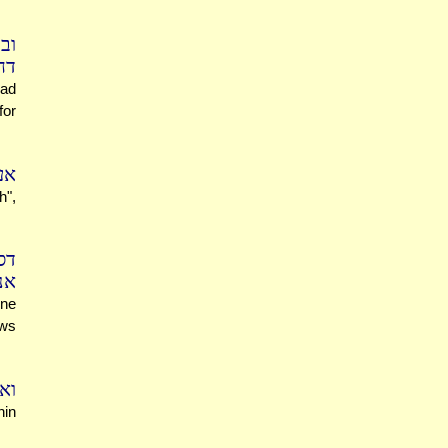
וב
דח
had
for
אע
h",
דס
אנ
one
ows
וא
hin