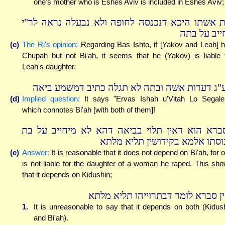
one's mother who is Eshes Aviv is included in Eshes Aviv;
ת אשתו היכא דנכנסה לחופה ולא נבעלה נראה לר"י
ייב על בתה
(c)
The Ri's opinion:
Regarding Bas Ishto, if [Yakov and Leah] 
Chupah but not Bi'ah, it seems that he (Yakov) is liable 
Leah's daughter.
"ג דערות אשה ובתה לא תגלה כתיב דמשמע ביאה
(d)
Implied question:
It says "Ervas Ishah u'Vitah Lo Segale
which connotes Bi'ah [with both of them]!
ברא הוא דאין תלוי בביאה דהא לא מיחייב על בת
וסתו אלמא בקידושין תליא מלתא
(e)
Answer:
It is reasonable that it does not depend on Bi'ah, for 
is not liable for the daughter of a woman he raped. This sh
that it depends on Kidushin;
ין סברא לומר דבתרוייהו תליא מלתא
1.
It is unreasonable to say that it depends on both (Kidus
and Bi'ah).