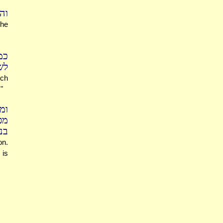
וה
 he
כמ
לש
ich
"
.)
מפ
ב.
on.
 is