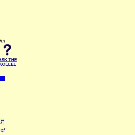
yim
ASK THE
KOLLEL
תו
of