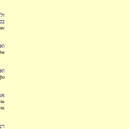
ול
:)
Rav
וא
 he
וא
[to
אמ
his
his
ר'