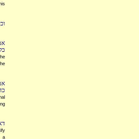
his
וכ
אב
כל
the
 he
אב
.)
nal
ing
דא
ify
s a