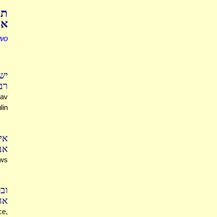
תו
אב
wo
יש
ר)
Rav
lin
אי
אב
aws
וב
א'
e,