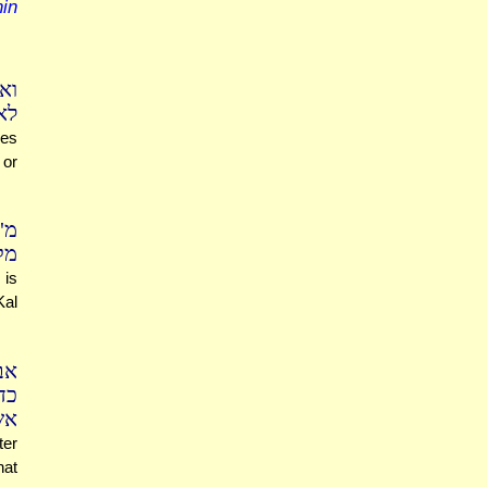
hin
וא
לא
des
 or
מ"
מק
 is
Kal
אב
כד
אש
ter
hat