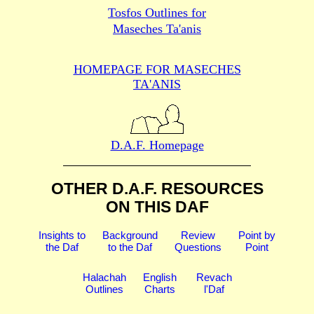
Tosfos Outlines for
Maseches Ta'anis
HOMEPAGE FOR MASECHES
TA'ANIS
D.A.F. Homepage
OTHER D.A.F. RESOURCES
ON THIS DAF
Insights to
Background
Review
Point by
the Daf
to the Daf
Questions
Point
Halachah
English
Revach
Outlines
Charts
l'Daf