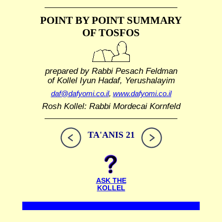
POINT BY POINT SUMMARY
OF TOSFOS
prepared by Rabbi Pesach Feldman
of Kollel Iyun Hadaf, Yerushalayim
daf@dafyomi.co.il
,
www.dafyomi.co.il
Rosh Kollel: Rabbi Mordecai Kornfeld
TA'ANIS 21
ASK THE
KOLLEL