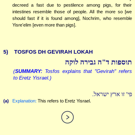
decreed a fast due to pestilence among pigs, for their
intestines resemble those of people. All the more so [we
should fast if it is found among], Nochrim, who resemble
Yisre'elim [even more than pigs].
5)
TOSFOS DH GEVIRAH LOKAH
תוספות ד"ה גבירה לוקה
(
SUMMARY:
Tosfos explains that "Gevirah" refers
to Eretz Yisrael.)
פי' זו ארץ ישראל.
(a)
Explanation:
This refers to Eretz Yisrael.