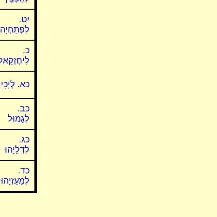
יט.
לִפְתַחְיָה
כ.
לִיחֶזְקֵאל
כא. לְיָכִין
כב.
לְגָמוּל
כג.
לִדְלָיָהוּ
כד.
לְמַעַזְיָהוּ