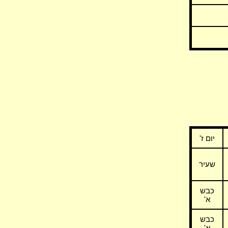
יום ז'
שעיר
כבש
א'
כבש
א'