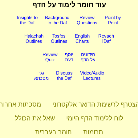
עוד חומר לימוד על הדף
Insights to
Background
Review
Point by
the Daf
to the Daf
Questions
Point
Halachah
Tosfos
English
Revach
Outlines
Outlines
Charts
l'Daf
חידונים
יוסף
Review
על הדף
דעת
Quiz
Video/Audio
Discuss
גלי
Lectures
the Daf
מסכתא
צטרף לרשימת הדואר אלקטרוני
מסכתות אחרות
לוח ללימוד הדף היומי
שאל את הכולל
תרומות
חומר בעברית