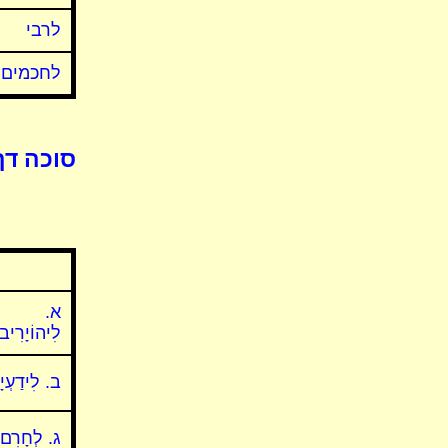
לרבי
לחכמים
סוכה דף
א.
לִיהוֹיָרִיב
ב. לִידַעְיָ
ג. לְחָרִם