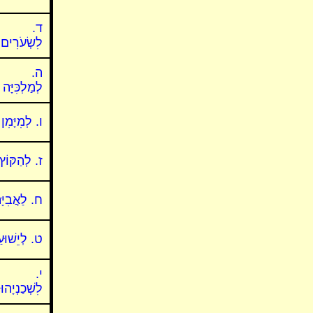
ד.
לִשְׂעֹרִים
ה.
לְמַלְכִּיָּה
ו. לְמִיָּמִן
ז. לְהַקּוֹץ
ח. לַאֲבִיָּ
ט. לְיֵשׁוּעַ
י.
לִשְׁכַנְיָהוּ