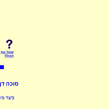
שאל את
הכולל
סוכה דף
כיצד מז