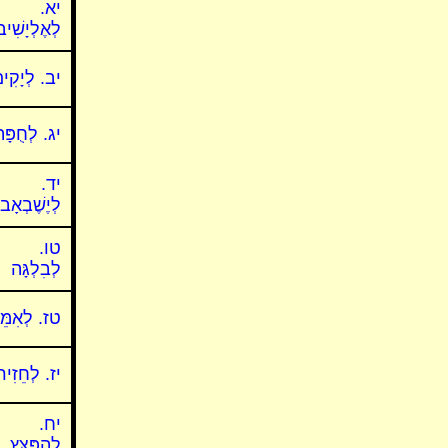
יא.
לְאֶלְיָשִׁיב
יב. לְיָקִי
יג. לְחֻפָּ
יד.
לְיֶשֶׁבְאָב
טו.
לְבִלְגָּה
טז. לְאִמֵּ
יז. לְחֵזִיר
יח.
לְהַפִּצֵּץ