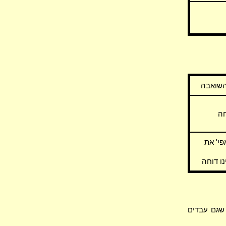
השואבה
חה
י' את
נו דוחה
שגם עבדים