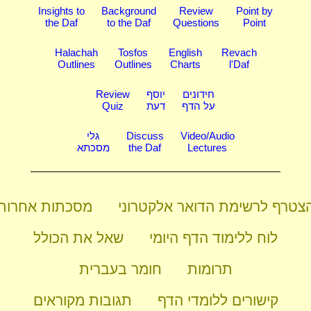
Insights to
Background
Review
Point by
the Daf
to the Daf
Questions
Point
Halachah
Tosfos
English
Revach
Outlines
Outlines
Charts
l'Daf
חידונים
יוסף
Review
על הדף
דעת
Quiz
Video/Audio
Discuss
גלי
Lectures
the Daf
מסכתא
צטרף לרשימת הדואר אלקטרוני
מסכתות אחרות
לוח ללימוד הדף היומי
שאל את הכולל
תרומות
חומר בעברית
קישורים ללומדי הדף
תגובות מקוראים