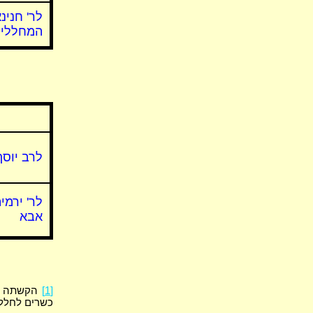
לר' חנינא
המחללים
לרב יוסף
לר' ירמי
אבא
[1]
הקשתה הג
כשרים לחלל. 