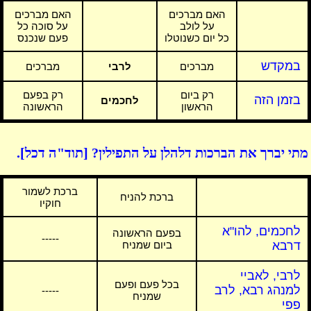
האם מברכים
האם מברכים
על לולב
על סוכה כל
כל יום כשנוטלו
פעם שנכנס
במקדש
מברכים
לרבי
מברכים
רק ביום
רק בפעם
בזמן הזה
לחכמים
הראשון
הראשונה
מתי יברך את הברכות דלהלן על התפילין? [תוד"ה דכל].
ברכת לשמור
ברכת להניח
חוקיו
לחכמים, להו"א
בפעם הראשונה
-----
דרבא
ביום שמניח
לרבי, לאביי
בכל פעם ופעם
למנהג רבא, לרב
-----
שמניח
פפי