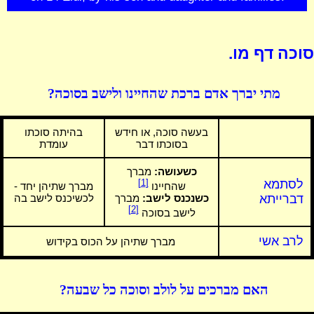
סוכה דף מו.
מתי יברך אדם ברכת שהחיינו ולישב בסוכה?
בעשה סוכה, או חידש
בהיתה סוכתו
בסוכתו דבר
עומדת
כשעושה:
מברך
לסתמא
[1]
שהחיינו
מברך שתיהן יחד -
דברייתא
כשנכנס לישב:
מברך
לכשיכנס לישב בה
[2]
לישב בסוכה
לרב אשי
מברך שתיהן על הכוס בקידוש
האם מברכים על לולב וסוכה כל שבעה?