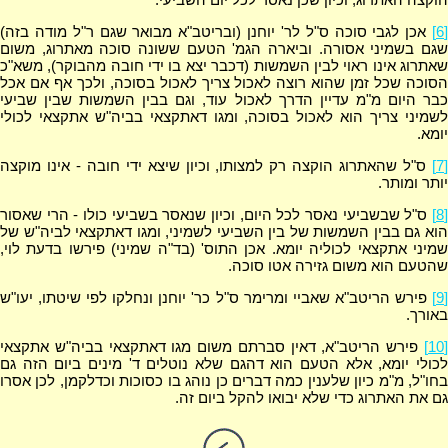
[6]
אכן לגבי סוכה ס"ל לר' יוחנן (ובריטב"א מבואר שגם ר"ל מודה בזה)
שגם בשמיני אסורה. וביארה הגמ' הטעם ששונה סוכה מאתרוג, משום
שאתרוג אינו ראוי לבין השמשות (דכבר יצא בו ידי חובה מהבוקר), משא"כ
הסוכה שכל זמן שהוא רוצה לאכול צריך לאכול בסוכה, ולכך אף אם אכל
כבר היום מ"מ עדיין הדרך לאכול עוד, וגם בבין השמשות שבין שביעי
לשמיני צריך הוא לאכול בסוכה, ומגו דאתקצאי בביה"ש אתקצאי לכולי
יומא.
[7]
ס"ל שהאתרוג הוקצה רק למצותו, וכיון שיצא ידי חובה - אינו מוקצה
יותר ומותר.
[8]
ס"ל שבשביעי נאסר לכל היום, וכיון שנאסר בשביעי כולו - הרי שאסור
הוא גם בבין השמשות של בין השביעי לשמיני, ומגו דאתקצאי לביה"ש של
שמיני אתקצאי לכוליה יומא. אכן התוס' (בד"ה שמיני) פירשו בדעת לוי,
שהטעם הוא משום גזירה אטו סוכה.
[9]
פירש הריטב"א שאביי ומרימר ס"ל כר' יוחנן ונחלקו לפי שיטתו, יעו"ש
באורך.
[10]
פירש הריטב"א, דאין סברתם משום מגו דאתקצאי בביה"ש אתקצאי
לכולי יומא, אלא הטעם הוא דהגם שלא נוטלים ד' מינים ביום הזה גם
בחו"ל, מ"מ כיון שלענין כמה דברים כן נוהג בו כסוכות וכדלקמן, לכן אסרו
גם את האתרוג כדי שלא יבואו להקל ביום זה.