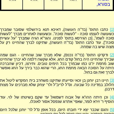
בסורא,
[1]
כתבו התוס' (בד"ה העושה), דאיכא תנא בירושלמי שסובר שמברך
כשעושה לעצמו סוכה - "לעשות סוכה". וכשעושה לאחרים מברך "לעשות
סוכה לשמו", [כן הגירסא בתוס' לפנינו. והגר"א הגיה שמברך "על עשיית
סוכה"]. עוד כתבו התוס' (בד"ה העושה), שתיקנו לברך שהחיינו רק על
מצוה שיש בה שמחה.
[2]
ודקדקו התוס' (בד"ה נכנס), שלא מברך שוב שהחיינו - הגם שמה
שבירך שהחיינו היה בחול קודם החג. אלא שקשה דלמה לא יברך שהחיינו
שוב מחמת יו"ט כמו שבמרך בכל הימים טובים. ותירצו, דכיון שהברכה
היתה על הסוכה הבאה מחמת החג, הרי שהוא כבר בירך על החג ואפשר
לברך זאת גם בחול.
[3]
היינו רבן יוחנן בן זכאי וסייעתו שתיקנו משחרב בית המקדש ליטול את
הלולב במדינה כל שבעה. וס"ל לריב"ל ולר' יצחק שלא מברכים על מצות
דרבנן.
[4]
וכן היתה ההו"א של אבוה דשמואל עד שקם בשיטתו של לוי. עוד
הוסיף ר' זירא לומר, שאפי' אתרוג שנפסל אסור לאוכלו.
[5]
והגם שכבר יצא ידי חובתו היום, בכל אופן ס"ל לר' יוחנן שלכל היום
הוקצה האתרוג, וכיון שכן נאסר לכל יום השביעי.