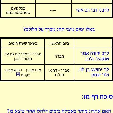
בכל פעם
לרבנן דבי רב אשי
-----
שממשמש בהם
באלו ימים מימי החג מברך על הלולב?
ביום הראשון
בשאר ששת הימים
לרב יהודה אמר
מברך - דמברכים גם על
מברך
שמואל, ולרב
מצוה דרבנן
לר' יהושע בן לוי,
אינו מברך - דהוא מצות
מברך - דהוא
[3]
ולר' יצחק
מה"ת
זקנים
סוכה דף מו:
האם אתרוג מותר באכילה בימים דלהלן אחר שיצא בו?