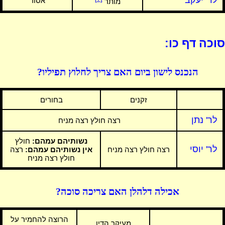
לר' יעקב
אסור
מותר
סוכה דף כו:
הנכנס לישון ביום האם צריך לחלוץ תפיליו?
זקנים
בחורים
לר' נתן
רצה חולץ רצה מניח
נשותיהם עמהם:
חולץ
לר' יוסי
רצה חולץ רצה מניח
אין נשותיהם עמהם:
רצה
חולץ רצה מניח
אכילה דלהלן האם צריכה סוכה?
הרוצה להחמיר על
מעיקר הדין