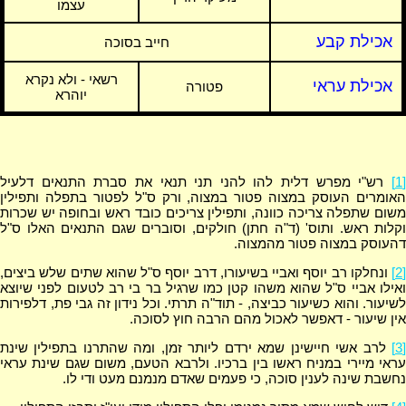
עצמו
אכילת קבע
חייב בסוכה
רשאי - ולא נקרא
אכילת עראי
פטורה
יוהרא
[1]
רש"י מפרש דלית להו להני תני תנאי את סברת התנאים דלעיל
האומרים העוסק במצוה פטור במצוה, ורק ס"ל לפטור בתפלה ותפילין
משום שתפלה צריכה כוונה, ותפילין צריכים כובד ראש ובחופה יש שכרות
וקלות ראש. ותוס' (ד"ה חתן) חולקים, וסוברים שגם התנאים האלו ס"ל
דהעוסק במצוה פטור מהמצוה.
[2]
ונחלקו רב יוסף ואביי בשיעורו, דרב יוסף ס"ל שהוא שתים שלש ביצים,
ואילו אביי ס"ל שהוא משהו קטן כמו שרגיל בר בי רב לטעום לפני שיוצא
לשיעור. והוא כשיעור כביצה, - תוד"ה תרתי. וכל נידון זה גבי פת, דלפירות
אין שיעור - דאפשר לאכול מהם הרבה חוץ לסוכה.
[3]
לרב אשי חיישינן שמא ירדם ליותר זמן, ומה שהתרנו בתפילין שינת
עראי מיירי במניח ראשו בין ברכיו. ולרבא הטעם, משום שגם שינת עראי
נחשבת שינה לענין סוכה, כי פעמים שאדם מנמנם מעט ודי לו.