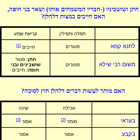
חתן ושושביניו (-חבריו המשמחים אותו) ושאר בני חופה,
האם חייבים במצות דלהלן?
תפלה ותפילין
קריאת שמע
לתנא קמא
[1]
פטורים
חייבים
חתן:
פטור
משום רבי שילא
פטורים
שושבינים ובני
חופה:
חייבים
האם מותר לעשות דברים דלהלן חוץ לסוכה?
אכילה
שינה
בעראי
[2]
[3]
מותר
אסור
בקבע
אסור
אסור