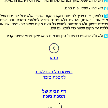
[4]
דיש לחוש שמא מתוך נמנומו יפלו התפילין מידו ועי"ז יתבזו התפילין.
[5]
דיש לחוש שמא יפיח בהם.
[6]
כלומר, ואינו צריך להניחם דוקא במקום שמור, אלא יכול להניחם אצל
מראשותיו בשנתו, והטעם דלא ניתנה תורה למלאכי השרת, ובני אדם
צריכים לישון, ולא הטריחום לחפש כל פעם מקום שמור להצניעם שם, או
ללכת עד מקום שמור כדי להצניעם שם.
[7]
ולא ס"ל לחשוש כדעת ר' נתן וחכמים שמא ימלך ויבוא לשינת קבע.
הבא
רשימת כל הטבלאות
למסכת סוכה
דף הבית של
מסכת סוכה