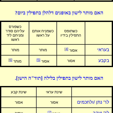
האם מותר לישון באופנים דלהלן בתפילין ביום?
כשפורס
כשתופס
כשמניח אותם
עליהם סודר
התפילין בידיו
על ראשו
ומניחם ליד
ראשו
בעראי
[4]
מותר
מותר
אסור
בקבע
[5]
[6]
אסור
אסור
מותר
האם מותר לישון בתפילין בלילה [תוד"ה הישן].
שינת עראי
שינת קבע
לר' נתן /ולחכמים
אסור
אסור
[7]