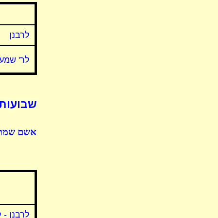
לרבנן
לר' שמעו
שבועות 
אשם שמתו 
לרבנן - 