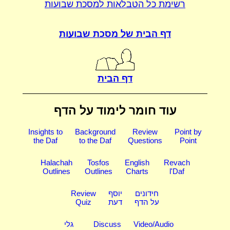
רשימת כל הטבלאות
למסכת שבועות
דף הבית של
מסכת שבועות
דף הבית
עוד חומר לימוד על הדף
Insights to
Background
Review
Point by
the Daf
to the Daf
Questions
Point
Halachah
Tosfos
English
Revach
Outlines
Outlines
Charts
l'Daf
חידונים
יוסף
Review
על הדף
דעת
Quiz
Video/Audio
Discuss
גלי