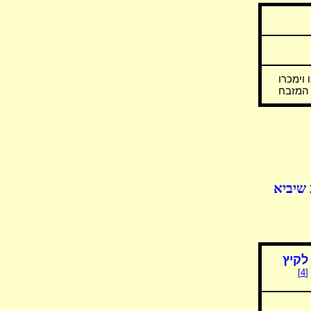
וימכרו
 המזבח
 שיביא
לקיץ
[4]