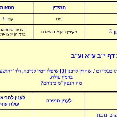
תמידין
חטאות
[1]
יפדו
יפדו
ירעו עד שיסתאבו 
[2]
ן
מקיצין בהן את המזבח
ובדמיהן יקצו את
דף י"ב ע"א וע"ב
בעליו וכו', שהדין לרבנן
[3]
שיפלו דמיו לנדבה, ולר' יהושע
בדמיו עולה,
מה הנפק"מ ביניהם?
לענין להביא 
לענין סמיכה
עולת עוף
קרבן נדבת