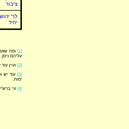
ציבור
לר' יהוש
יחיד
[1]
ומה שאמרו
עליהם ניסן,
[2]
ועיין עוד 
[3]
עוד יש א
ימות.
[4]
עי' ברש"י