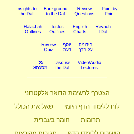
Insights to
Background
Review
Point by
the Daf
to the Daf
Questions
Point
Halachah
Tosfos
English
Revach
Outlines
Outlines
Charts
l'Daf
חידונים
יוסף
Review
על הדף
דעת
Quiz
Video/Audio
Discuss
גלי
Lectures
the Daf
מסכתא
הצטרף לרשימת הדואר אלקטרוני
לוח ללימוד הדף היומי
שאל את הכולל
תרומות
חומר בעברית
קישורים ללומדי הדף
תגובות מקוראים