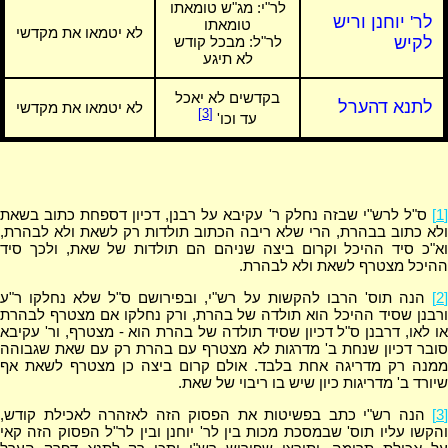
לר"י:
מג"ש טומאתו
לר' יוחנן וריש
טומאתו
לא יטמאו את מקדשי
לקיש
לר"ל: מבכל קודש
לא תיגע
בקדשים לא יאכל
לתנא דהערל
לא יטמאו את מקדשי
[3]
עד וכו'
[1]
ס"ל לרש"י שבזה נחלק ר' עקיבא על רבנן, דכיון דספחת כתוב בשאת
ולא כתוב בבהרת, הרי שלא ריבה הכתוב תולדות רק לשאת ולא לבהרת,
וא"כ סיד ההיכל וקרום ביצה שניהם הם תולדות של שאת, ולכך סיד
ההיכל מצטרף לשאת ולא לבהרת.
[2]
הנה תוס' הרבו להקשות על רש"י, ובפירושם ס"ל שלא נחלקו ר"ע
ורבנן שסיד ההיכל הוא תולדה של בהרת, ורק נחלקו אם מצטרף לבהרת
או לאו, דרבנן ס"ל דכיון שסיד תולדה של בהרת הוא - מצטרף, ור' עקיבא
סובר דכיון שנחת ב' מדרגות לא מצטרף עם בהרת רק עם שאת שגבוהה
ממנה רק מדריגה אחת בלבד. אולם קרום ביצה כן מצטרף לשאת אף
שיורד ב' מדריגות כיון שיש בו ריבוי של שאת.
[3]
הנה רש"י כתב בפשיטות את הפסוק הזה לאזהרה לאכילת קודש,
והקשו עליו תוס' שבמסכת מכות בין לר' יוחנן ובין לר"ל הפסוק הזה קאי