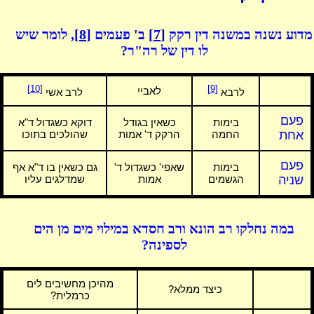
מדוע נשנה במשנה דין רקק
[7]
ב' פעמים
[8]
, לומר שיש
לו דין של רה"ר?
[10]
[9]
לאביי
לרבא
לרב אשי
פעם
בימות
כשאין בגודל
דוקא כשגדול ד"א
אחת
החמה
הרקק ד' אמות
שהולכים בתוכו
פעם
בימות
שאפי' כשגדול ד'
גם כשאין בו ד"א אף
שניה
הגשמים
אמות
שמדלגים עליו
במה נחלקו רב הונא ורב חסדא במילוי מים מן הים
לספינה?
מהיכן מחשיבים לים
כיצד ממלא?
כרמלית?