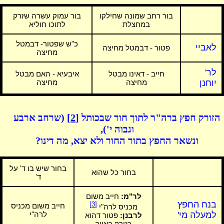
בור רחב שמונה שחילקו
בור עמוק עשרה שזרק
במחצלת
לתוכו חוליא
כ"ש שפטור- דבמטל
לאביי
פטור - דבמטל מחיצה
מחיצה
לר'
חייב - דאינו מבטל
איבעיא - האם מבטל
יוחנן
מחיצה
מחיצה
הזורק חפץ ברה"ר לתוך חור שבכותל
[2]
(שרחב ארבע
וגבוה י'),
ונשאר החפץ בתור החור ולא יצא, מה דינו?
בחור שיש בו ד' על
בחור כל שהוא
ד'
לר"מ:
חייב משום
בנח החפץ
[3]
חייב משום מכניס
מכניס לרה"י
למעלה מי'
לרה"י
לרבנן:
פטור דהוא
כזורק באויר