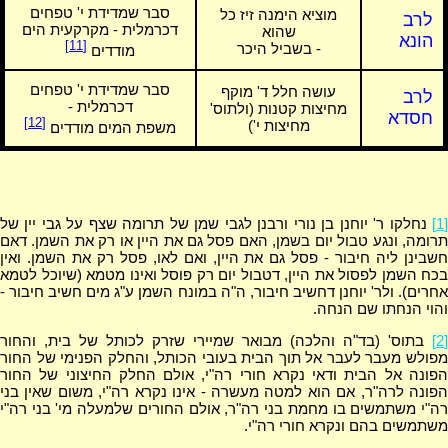
סבר שמדידת י' טפחים
מוציא הימנה זיז כל
לרב
דכרמלית - מקרקעית הים
שהוא
הונא
[11]
- בשביל היכר
מודדים
סבר שמדידת י' טפחים
עושה חלל ד' מוקף
לרב
דכרמלית -
מחיצות קטנות (ולתוס'
חסדא
[12]
מחיצות י')
משפת המים מודדים
[1]
נחלקו ר' יוחנן בן נורי ורבנן לגבי שמן של תרומה שצף על גבי יין של
תרומה, ונגע טבול יום בשמן, האם פסל גם את היין או רק את השמן. דאם
חשבינן ליה חיבור - פסל גם את היין, ואם לאו, פסל רק את השמן. ואין
בכח השמן לפסול את היין, דטבול יום רק פוסל ואינו מטמא (שיוכל לטמא
אחרים). ולר' יוחנן דחשיב חיבור, ה"ה במונח השמן ע"ג מים חשיב חיבור -
והוי הנחתו שם הנחה.
[2]
בתוס' (בד"ה והלכה) מבואר שמיירי שזרק לכותל של בית, והחור
מפולש מעבר לעבר אל תוך הבית בעובי הכותל, והחלק הפנימי של החור
הפונה אל הבית ודאי נקרא חורי רה"י, אולם החלק החיצוני של החור
הפונה לרה"ר, אם הוא למטה מעשרה - אינו נקרא רה"י, משום שאין בני
רה"י משתמשים בו מחמת בני רה"ר, אולם החורים שלמעלה מי' בני רה"י
משתמשים בהם ונקרא חורי רה"י.