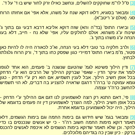
[3]
ס"ל לר"מ שחוקקים להשלים, ונחשב כאילו זרק לחור שיש בו ד' על ד'.
[4]
ומבואר בסוגיא, דלאו דוקא שנח על משהו, אלא אפי' אם אחזתו הרוח
סגי. (אולם ע' ריטב"א).
[5]
וביארו התוס' (בד"ה והא) שזה דוקא אליבא דרבא דבעי גם בתוך ג'
שינוח ע"ג משהוא. אולם לחולקים עליו, אפי' שלא נח - חייב, דלא בעו
הנחה ע"ג משהו בתוך ג'.
[6]
ולרב חלקיה בר טובי דלא בעי הנחה, וא"כ לכאורה היה לו להיות כאן
פטור, מ"מ ביארו התוס' דמיירי כגון שפסק כחו בתוך ד', ורק הרוח גלגלתו
לבחוץ.
[7]
ודין הילוך פשיטא לגמ' שהטעם שנשנה ב' פעמים, הוא אחד לגופו
לומר את עיקר הדין - שאפי' שברקק ההילוך של הרבים הוא ע"י הדחק
בכל אופן חשיב הילוך. אבל לענין תשמיש, אם הוא רק ע"י הדחק - כגון
גומא עמוקה ט' ברה"ר דהגם שראויה להצניע בה דברים, לא הוי תשמיש
להחשב כרה"ר עצמה.
[8]
פי', דאם התנא רק רוצה לאשמועינן לנו דגם אם ההילוך ע"י הדחק -
בכל אופן חשיב הילוך, למה הוצרך לאשמועינן דין זה פעמים בדוגמא של
הילוך, היה יכול לאשמועינן בדוגמא אחרת.
[9]
ומבואר בגמ' שיש חידוש גם בימות החמה וגם בימות הגשמים, דלא
תאמר דוקא מימות החמה חשוב רה"ר - כי יש אנשים שנכנסים בו כדי
להקר. וכן שלא תאמר שדוקא בימות הגשמים לא איכפת לאנשים להכנס
ברקק - כיון שבין כה בגדיהם מלוכלכים.