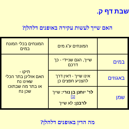
שבת דף ק.
האם שייך לעשות עקירה באופנים דלהלן?
המונחים בכלי המונח
המונחים ע"ג מים
במים
שייך, הגם שניידי - כך
במים
דרכם
תיקו -
אינו שייך - דאין דרך
האם אזלינן בתר הכלי
באגוזים
להצניע חפצים כן
שאינו נח
או בתר מה שבתוכו
שכן נח
לר' יוחנן בן נורי:
שייך
שמן
[1]
לרבנן:
לא שייך
מה הדין באופנים דלהלן?