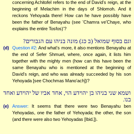
concerning Achitofel refers to the end of David's reign, at the
beginning of Melachim in the days of Shlomoh. And it
reckons Yehoyada there! How can he have possibly have
been the father of Benayahu (see 'Chamra ve'Chaye, who
explains the entire Tosfos)'?
וגם בסוף שמואל (ב כג) מונה בניהו עם הגבורים?
(d)
Question #2:
And what's more, it also mentions Benayahu at
the end of Sefer Shmuel, where, once again, it lists him
together with the mighty men (how can this have been the
same Benayahu who is mentioned at the beginning of
David's reign, and who was already succeeded by his son
Yehoyada [see Chochmas Mano'ach])?
ושמא שני בניהו בן יהוידע הוי, אחד אביו של יהוידע ואחד
בנו.
(e)
Answer:
It seems that there were two Benayahu ben
Yehoyadas, one the father of Yehoyada; the other, the son
(and there were also two Yehoyadas [Ibid.]).