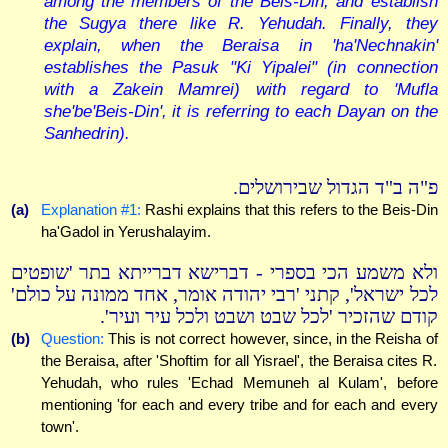
among the members of the Beis-Din, and establish
the Sugya there like R. Yehudah. Finally, they
explain, when the Beraisa in 'ha'Nechnakin'
establishes the Pasuk "Ki Yipalei" (in connection
with a Zakein Mamrei) with regard to 'Mufla
she'be'Beis-Din', it is referring to each Dayan on the
Sanhedrin).
פ"ה ב"ד הגדול שבירושלים.
(a)
Explanation #1:
Rashi explains that this refers to the Beis-Din
ha'Gadol in Yerushalayim.
ולא משמע הכי בספרי - דברישא דברייתא בתר 'שופטים
לכל ישראל', קתני 'רבי יהודה אומר, אחד ממונה על כולם'
קודם שהזכיר 'לכל שבט ושבט ולכל עיר ועיר'.
(b)
Question:
This is not correct however, since, in the Reisha of
the Beraisa, after 'Shoftim for all Yisrael', the Beraisa cites R.
Yehudah, who rules 'Echad Memuneh al Kulam', before
mentioning 'for each and every tribe and for each and every
town'.