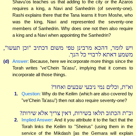
Shavu'os teaches us that adding to the city or the Azaros
requires a king, a Navi and Sanhedrin (of seventy-one).
Rashi explains there that the Tana learns it from Moshe, who
was the king, Navi and represented the seventy-one
members of Sanhedrin. Why does one not then also require
a king and a Navi when appointing the Sanhedrin?
ויש לומר, דהכא מרבינן טפי משום דכתיב "וכן תעשו",
משמע דאתא לרבויי כל הנך.
(d)
Answer:
Because, here we incorporate more things since the
Torah writes "ve'Chein Ta'asu", implying that it comes to
incorporate all those things.
וא"ת, וכלים נמי ניבעי שבעים ואחד?
1.
Question:
Why do the Keilim (which are also covered by
"ve'Chein Ta'asu") then not also require seventy-one?
וכ"ת הכתוב תלאו בשירות, דאין צריך אלא שירות?
2.
Implied Answer:
And it you attribute it to the fact that the
Torah links the Keilim to "Sheirus" (using them in the
service of the Mikdash [as the Gemara will explain