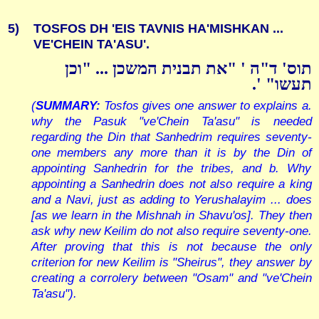
5)
TOSFOS DH 'EIS TAVNIS HA'MISHKAN ...
VE'CHEIN TA'ASU'.
תוס' ד"ה ' "את תבנית המשכן ... "וכן
תעשו" '.
(
SUMMARY:
Tosfos gives one answer to explains a.
why the Pasuk "ve'Chein Ta'asu" is needed
regarding the Din that Sanhedrim requires seventy-
one members any more than it is by the Din of
appointing Sanhedrin for the tribes, and b. Why
appointing a Sanhedrin does not also require a king
and a Navi, just as adding to Yerushalayim ... does
[as we learn in the Mishnah in Shavu'os]. They then
ask why new Keilim do not also require seventy-one.
After proving that this is not because the only
criterion for new Keilim is "Sheirus", they answer by
creating a corrolery between "Osam" and "ve'Chein
Ta'asu").