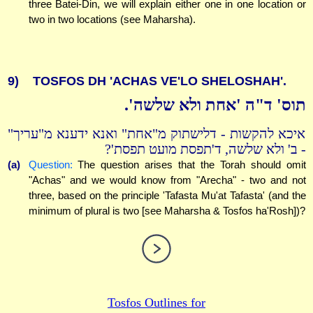
three Batei-Din, we will explain either one in one location or
two in two locations (see Maharsha).
9)
TOSFOS DH 'ACHAS VE'LO SHELOSHAH'.
תוס' ד"ה 'אחת ולא שלשה'.
איכא להקשות - דלישתוק מ"אחת" ואנא ידענא מ"עריך"
- ב' ולא שלשה, ד'תפסת מועט תפסת'?
(a)
Question:
The question arises that the Torah should omit
"Achas" and we would know from "Arecha" - two and not
three, based on the principle 'Tafasta Mu'at Tafasta' (and the
minimum of plural is two [see Maharsha & Tosfos ha'Rosh])?
Tosfos Outlines for