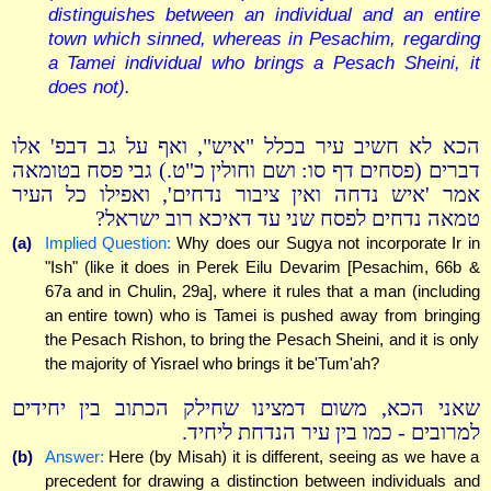
distinguishes between an individual and an entire
town which sinned, whereas in Pesachim, regarding
a Tamei individual who brings a Pesach Sheini, it
does not).
הכא לא חשיב עיר בכלל "איש", ואף על גב דבפ' אלו
דברים (פסחים דף סו: ושם וחולין כ"ט.) גבי פסח בטומאה
אמר 'איש נדחה ואין ציבור נדחים', ואפילו כל העיר
טמאה נדחים לפסח שני עד דאיכא רוב ישראל?
(a)
Implied Question:
Why does our Sugya not incorporate Ir in
"Ish" (like it does in Perek Eilu Devarim [Pesachim, 66b &
67a and in Chulin, 29a], where it rules that a man (including
an entire town) who is Tamei is pushed away from bringing
the Pesach Rishon, to bring the Pesach Sheini, and it is only
the majority of Yisrael who brings it be'Tum'ah?
שאני הכא, משום דמצינו שחילק הכתוב בין יחידים
למרובים - כמו בין עיר הנדחת ליחיד.
(b)
Answer:
Here (by Misah) it is different, seeing as we have a
precedent for drawing a distinction between individuals and