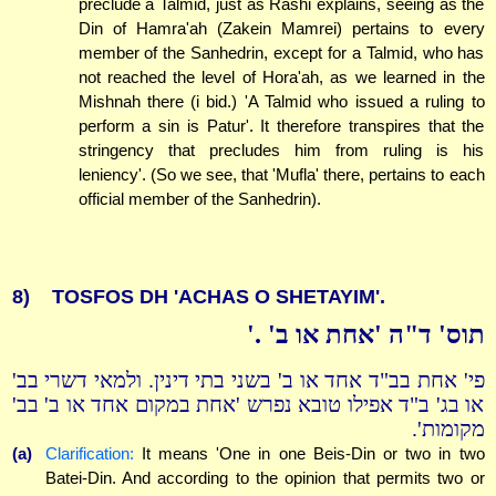
preclude a Talmid, just as Rashi explains, seeing as the
Din of Hamra'ah (Zakein Mamrei) pertains to every
member of the Sanhedrin, except for a Talmid, who has
not reached the level of Hora'ah, as we learned in the
Mishnah there (i bid.) 'A Talmid who issued a ruling to
perform a sin is Patur'. It therefore transpires that the
stringency that precludes him from ruling is his
leniency'. (So we see, that 'Mufla' there, pertains to each
official member of the Sanhedrin).
8)
TOSFOS DH 'ACHAS O SHETAYIM'.
תוס' ד"ה 'אחת או ב' .'
פי' אחת בב"ד אחד או ב' בשני בתי דינין. ולמאי דשרי בב'
או בג' ב"ד אפילו טובא נפרש 'אחת במקום אחד או ב' בב'
מקומות'.
(a)
Clarification:
It means 'One in one Beis-Din or two in two
Batei-Din. And according to the opinion that permits two or