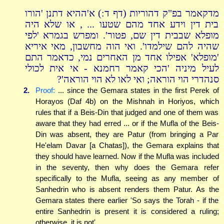
מדקאמר בפ"ק דהוריות (דף ד:) א'ההיא דתנן 'הורו
בית דין וידע אחד מהם שטעו ... , או שלא היה
מופלא שבבית דין שם, פטור'. ומפרש בגמרא 'לפי
שהיה להם שילמדו'. ואי הוה מחשבון, מאי איריא
'מופלא' אפילו אחד מן האחרים נמי, כדאמר התם
לעיל מיניה 'הכי קאמר רחמנא - אי אית לכולי
סנהדרי הוי הוראה; ואי לאו לא הוי הוראה'?
2.
Proof:
... since the Gemara states in the first Perek of
Horayos (Daf 4b) on the Mishnah in Horiyos, which
rules that if a Beis-Din that judged and one of them was
aware that they had erred ... or if the Mufla of the Beis-
Din was absent, they are Patur (from bringing a Par
He'elam Davar [a Chatas]), the Gemara explains that
they should have learned. Now if the Mufla was included
in the seventy, then why does the Gemara refer
specifically to the Mufla, seeing as any member of
Sanhedrin who is absent renders them Patur. As the
Gemara states there earlier 'So says the Torah - if the
entire Sanhedrin is present it is considered a ruling;
otherwise, it is not'.