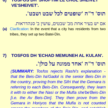
6)
TOSFOS DH 'SHOFTIM LE'CHOL SHEIVET
VE'SHEIVET'.
תוס' ד"ה 'שופטים לכל שבט ושבט'.
אם יש בעיר אחת מב' שבטים, עושין ב' סנהדראות.
(a)
Clarification:
In the event that a city has residents from two
tribes, they set up two Batei-Din.
7)
TOSFOS DH 'ECHAD MEMUNEH AL KULAN'.
תוס' ד"ה 'אחד ממונה על כולן'.
(
SUMMARY:
Tosfos rejects Rashi's explanation -
that the Beis-Din ha'Gadol is the senior Beis-Din in
the country, proving from the Sifri that the Gemara is
referring to each Beis-Din. Consequently, they learn
it with to either the Nasi or the Mufla she'be'Beis-Din
[i.e. the Av Beis-Din]. They then prove from the
Gemara in Horiyos that the Mufla is not counted