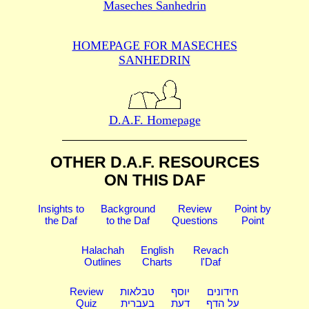
Maseches Sanhedrin
HOMEPAGE FOR MASECHES
SANHEDRIN
D.A.F. Homepage
OTHER D.A.F. RESOURCES
ON THIS DAF
Insights to
Background
Review
Point by
the Daf
to the Daf
Questions
Point
Halachah
English
Revach
Outlines
Charts
l'Daf
Review
טבלאות
יוסף
חידונים
Quiz
בעברית
דעת
על הדף