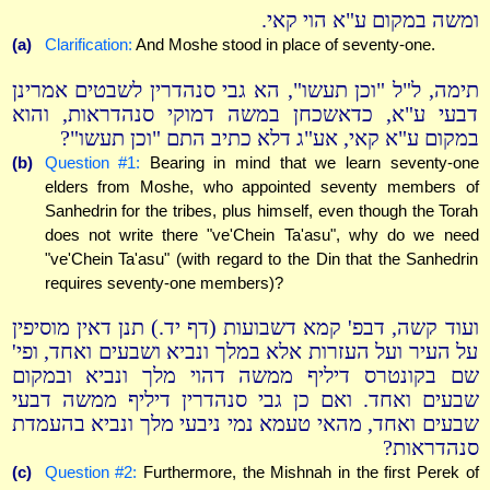
ומשה במקום ע"א הוי קאי.
(a)
Clarification:
And Moshe stood in place of seventy-one.
תימה, ל"ל "וכן תעשו", הא גבי סנהדרין לשבטים אמרינן
דבעי ע"א, כדאשכחן במשה דמוקי סנהדראות, והוא
במקום ע"א קאי, אע"ג דלא כתיב התם "וכן תעשו"?
(b)
Question #1:
Bearing in mind that we learn seventy-one
elders from Moshe, who appointed seventy members of
Sanhedrin for the tribes, plus himself, even though the Torah
does not write there "ve'Chein Ta'asu", why do we need
"ve'Chein Ta'asu" (with regard to the Din that the Sanhedrin
requires seventy-one members)?
ועוד קשה, דבפ' קמא דשבועות (דף יד.) תנן דאין מוסיפין
על העיר ועל העזרות אלא במלך ונביא ושבעים ואחד, ופי'
שם בקונטרס דיליף ממשה דהוי מלך ונביא ובמקום
שבעים ואחד. ואם כן גבי סנהדרין דיליף ממשה דבעי
שבעים ואחד, מהאי טעמא נמי ניבעי מלך ונביא בהעמדת
סנהדראות?
(c)
Question #2:
Furthermore, the Mishnah in the first Perek of