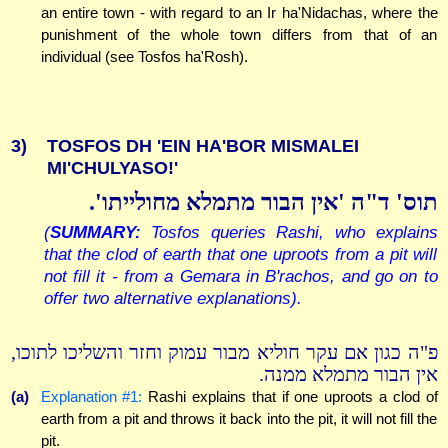
an entire town - with regard to an Ir ha'Nidachas, where the
punishment of the whole town differs from that of an
individual (see Tosfos ha'Rosh).
3)
TOSFOS DH 'EIN HA'BOR MISMALEI
MI'CHULYASO!'
תוס' ד"ה 'אין הבור מתמלא מחולייתו'.
(
SUMMARY:
Tosfos queries Rashi, who explains
that the clod of earth that one uproots from a pit will
not fill it - from a Gemara in B'rachos, and go on to
offer two alternative explanations).
פ"ה כגון אם עקר חוליא מבור עמוק וחזר והשליכו לתוכו,
אין הבור מתמלא ממנה.
(a)
Explanation #1:
Rashi explains that if one uproots a clod of
earth from a pit and throws it back into the pit, it will not fill the
pit.