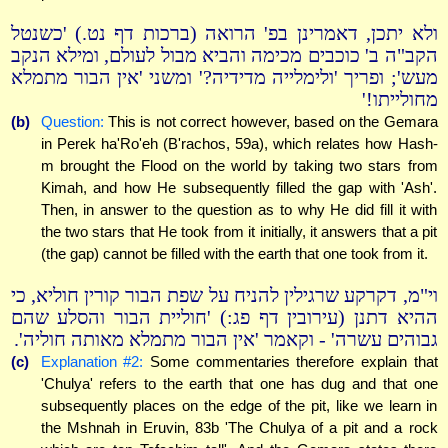
ולא יתכן, דאמרינן בפ' הרואה (ברכות דף נט.) 'כשנטל
הקב"ה ב' כוכבים מכימה והביא מבול לעולם, ומילא הנקב
מעש'; ופריך 'ולימלייה מדידיה?' ומשני 'אין הבור מתמלא
מחולייתו!'
(b)
Question:
This is not correct however, based on the Gemara
in Perek ha'Ro'eh (B'rachos, 59a), which relates how Hash-
m brought the Flood on the world by taking two stars from
Kimah, and how He subsequently filled the gap with 'Ash'.
Then, in answer to the question as to why He did fill it with
the two stars that He took from it initially, it answers that a pit
(the gap) cannot be filled with the earth that one took from it.
וי"מ, דקרקע שרגילין להניח על שפת הבור קורין חוליא, כי
ההיא דתנן (עירובין דף פג:) 'חוליית הבור והסלע שהם
גבוהים עשרה' - וקאמר 'אין הבור מתמלא מאותה חוליה'.
(c)
Explanation #2:
Some commentaries therefore explain that
'Chulya' refers to the earth that one has dug and that one
subsequently places on the edge of the pit, like we learn in
the Mshnah in Eruvin, 83b 'The Chulya of a pit and a rock