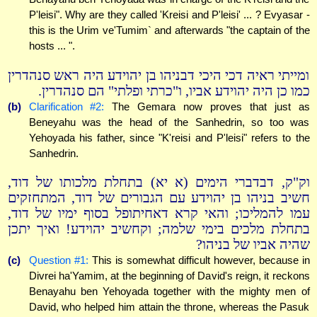
P'leisi". Why are they called 'Kreisi and P'leisi' ... ? Evyasar -
this is the Urim ve'Tumim` and afterwards "the captain of the
hosts ... ".
ומייתי ראיה דכי היכי דבניהו בן יהוידע היה ראש סנהדרין
כמו כן היה יהוידע אביו, ו"כרתי ופלתי" הם סנהדרין.
(b)
Clarification #2:
The Gemara now proves that just as
Beneyahu was the head of the Sanhedrin, so too was
Yehoyada his father, since "K'reisi and P'leisi" refers to the
Sanhedrin.
וק"ק, דבדברי הימים (א יא) בתחלת מלכותו של דוד,
חשיב בניהו בן יהוידע עם הגבורים של דוד, המתחזקים
עמו להמליכו; והאי קרא דאחיתופל בסוף ימיו של דוד,
בתחלת מלכים בימי שלמה; וקחשיב יהוידע! ואיך יתכן
שהיה אביו של בניהו?
(c)
Question #1:
This is somewhat difficult however, because in
Divrei ha'Yamim, at the beginning of David's reign, it reckons
Benayahu ben Yehoyada together with the mighty men of
David, who helped him attain the throne, whereas the Pasuk