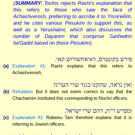
(
SUMMARY:
Tosfos rejects Rashi's explanation that
this refers to those who saw the face of
Achashverosh, preferring to ascribe it to Yisre'eilim,
and he cites various Pesukim to support this, as
well as a Yerushalmi, which also discusses the
number of Dayanim that comprise Sanhedrin
ha'Gadol based on those Pesukim).
פירש בקונטרס, דא'אחשורוש קאי.
(a)
Explanation #1:
Rashi explains that this refers to
Achashverosh.
ואין נראה, שתקנו כנגד שרי העו"ג?
(b)
Refutation:
But it does not seem correct to say that the
Chachamim instituted this corresponding to Nochri officers.
ומפרש ר"ת, דהם שרי ישראל.
(c)
Explanation #2:
Rabeinu Tam therefore explains that it is
referring to Jewish officers.