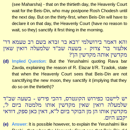
(see Maharsha) - that on the thirtieth day, the Heavenly Court
wait for the Beis-Din, who may postpone Rosh Chodesh until
the next day. But on the thirty-first, when Beis-Din will have to
declare it on that day, the Heavenly Court (have no reason to
wait, so they) sanctify it first thing in the morning.
והא דאמר בירושלמי 'רבא בר זבדא בשם רב טעמא דר'
אלעזר בר' צדוק - בשעה שב"ד שלמעלה רואין שאין
מקדשין אותה מקדשין הן'?
(d)
Implied Question:
But the Yerushalmi quoting Rava bar
Zavda, explaining the reason of R. Elazar b'R. Tzadok, state
that when the Heavenly Court sees that Beis-Din are not
sanctifying the new moon, they sanctify it (implying that they
do so on the thirtieth)?
יש ליישבו כפירוש הקונטרס, דהכי פירש - בשעה שב"ד
שלמעלה רואין שאין מקדשין אותו מלמטה ביום ל',
מקדשין אותו הן מן הבוקר ביום ל"א, דאין כאן ספק, דודאי
יקבע היום.
(e)
Answer:
It is possible however, to explain the Yerushalmi like