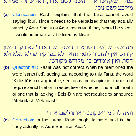
בעי - שיקדשו אדר השני לשם אדר, דאי שתקי ממילא
מיקבע לשם ניסן.
(a)
Clarification:
Rashi explains that the Tana cannot avoid
saying 'Ibur', since it needs to be verbalized that they actually
sanctify Adar Sheini as Adar, because if they would be silent,
it would automatically be fixed as Nisan.
מה שפירש 'שיקדשו אדר השני לשם אדר' לא דק, דלשון
קידוש אין להזכיר להאי תנא דלא בעי קידוש לא מלא ולא
חסר, ואין אומרים בו 'מקודש מקודש',
(b)
Question #1:
Rashi was not correct when he mentioned the
word 'sanctified', seeing as, according to this Tana, the word
'Kidush' is not applicable, seeing as, in his opinion, it does not
require sanctification irrespective of whether it is a full month
or one that is lacking - Beis-Din are not required to announce
'Mekudash Mekudash'.
והיה לו לומר 'שקובעין אותו לשם אדר'.
(c)
Correction:
In fact, what Rashi ought to have said is that
'they actually fix Adar Sheini as Adar'.