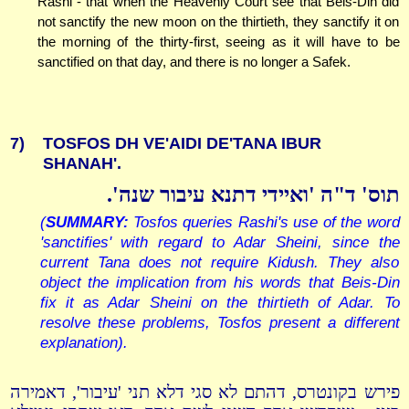
Rashi - that when the Heavenly Court see that Beis-Din did
not sanctify the new moon on the thirtieth, they sanctify it on
the morning of the thirty-first, seeing as it will have to be
sanctified on that day, and there is no longer a Safek.
7)
TOSFOS DH VE'AIDI DE'TANA IBUR
SHANAH'.
תוס' ד"ה 'ואיידי דתנא עיבור שנה'.
(
SUMMARY:
Tosfos queries Rashi's use of the word
'sanctifies' with regard to Adar Sheini, since the
current Tana does not require Kidush. They also
object the implication from his words that Beis-Din
fix it as Adar Sheini on the thirtieth of Adar. To
resolve these problems, Tosfos present a different
explanation).
פירש בקונטרס, דהתם לא סגי דלא תני 'עיבור', דאמירה