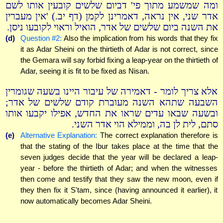
ומה שמשמע מתוך פי' דביום שלשים קובעין אותו לשם
אדר שני, אין נראה, דאמרינן לקמן (דף יב.) 'אין מעברין
את השנה ביום שלשים של אדר, הואיל וראוי לקובעו ניסן.
(d)
Question #2:
Also the implication from his words that they fix
it as Adar Sheini on the thirtieth of Adar is not correct, since
the Gemara will say forbid fixing a leap-year on the thirtieth of
Adar, seeing it is fit to be fixed as Nisan.
אלא צריך לומר - דאמירה של עיבור היינו בשעה שגומרין
השבעה שתהא השנה מעוברת קודם שלשים של אדר;
ובשעה שבאו עדים שראו את החדש, אפילו יקבעו אותו
סתם, לית לן בה, וממילא הוי אדר השני.
(e)
Alternative Explanation:
The correct explanation therefore is
that the stating of the Ibur takes place at the time that the
seven judges decide that the year will be declared a leap-
year - before the thirtieth of Adar; and when the witnesses
then come and testify that they saw the new moon, even if
they then fix it S'tam, since (having announced it earlier), it
now automatically becomes Adar Sheini.