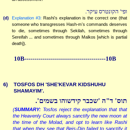
ופי' הקונטרס עיקר.
(d)
Explanation #3:
Rashi's explanation is the correct one (that
someone who transgresses Hash-m's commands deserves
to die, sometimes through Sekilah, sometimes through
Sereifah ... and sometimes through Malkos [which is partial
death]).
10B----------------------------------------10B
6)
TOSFOS DH 'SHE'KEVAR KIDSHUHU
SHAMAYIM'.
תוס' ד"ה 'שכבר קידשוהו בשמים'.
(
SUMMARY:
Tosfos reject the explanation that that
the Heavenly Court always sanctify the new moon at
the time of the Molad, and opt to learn like Rashi
that when they see that Beis-Din failed to sanctify it