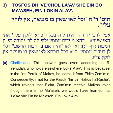
3)
TOSFOS DH 'VE'CHOL LA'AV SHE'EIN BO
MA'ASEH, EIN LOKIN ALAV'.
תוס' ד"ה 'וכל לאו שאין בו מעשה, אין לוקין
עליו'.
אפי' לרבי יהודה דאית ליה בכל דוכתא 'לוקין עליו' אתי
האי שינויא - דהא מעדים זוממין יליף לה לר' יהודה בפ"ק
דמכות (דף ד:); ואי לאו "והיה אם בן הכות הרשע" דגלי
לן בעדים זוממין, ה"א בכל דוכתא לאו שאין בו מעשה אין
לוקין עליו.
(a)
Clarification:
This answer goes even according to R.
Yehudah, who holds elsewhere 'Lokin Alav'. This is because,
in the first Perek of Makos, he learns it from Eidim Zom'min.
Consequently, if not for the Pasuk "Im bin Hakos ha'Rasha",
which reveals that Eidim Zom'min receive Malkos even
though there is no Ma'aseh, we would have learned that
'La'av she'Ein bo Ma'aseh, Ein Lokin Alav'.