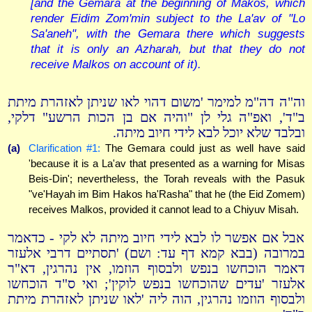
[and the Gemara at the beginning of Makos, which
render Eidim Zom'min subject to the La'av of "Lo
Sa'aneh", with the Gemara there which suggests
that it is only an Azharah, but that they do not
receive Malkos on account of it).
וה"ה דה"מ למימר 'משום דהוי לאו שניתן לאזהרת מיתת
ב"ד', ואפ"ה גלי לן "והיה אם בן הכות הרשע" דלקי,
ובלבד שלא יוכל לבא לידי חיוב מיתה.
(a)
Clarification #1:
The Gemara could just as well have said
'because it is a La'av that presented as a warning for Misas
Beis-Din'; nevertheless, the Torah reveals with the Pasuk
"ve'Hayah im Bim Hakos ha'Rasha" that he (the Eid Zomem)
receives Malkos, provided it cannot lead to a Chiyuv Misah.
אבל אם אפשר לו לבא לידי חיוב מיתה לא לקי - כדאמר
במרובה (בבא קמא דף עד: ושם) 'תסתיים דרבי אלעזר
דאמר הוכחשו בנפש ולבסוף הוזמו, אין נהרגין, דא"ר
אלעזר 'עדים שהוכחשו בנפש לוקין'; ואי ס"ד הוכחשו
ולבסוף הוזמו נהרגין, הוה ליה 'לאו שניתן לאזהרת מיתת