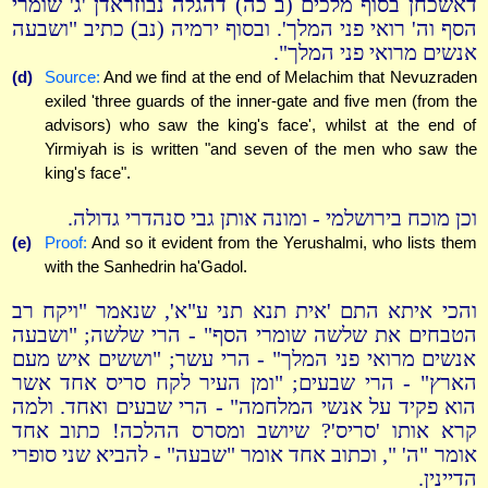
דאשכחן בסוף מלכים (ב כה) דהגלה נבוזראדן 'ג' שומרי
הסף וה' רואי פני המלך'. ובסוף ירמיה (נב) כתיב "ושבעה
אנשים מרואי פני המלך".
(d)
Source:
And we find at the end of Melachim that Nevuzraden
exiled 'three guards of the inner-gate and five men (from the
advisors) who saw the king's face', whilst at the end of
Yirmiyah is is written "and seven of the men who saw the
king's face".
וכן מוכח בירושלמי - ומונה אותן גבי סנהדרי גדולה.
(e)
Proof:
And so it evident from the Yerushalmi, who lists them
with the Sanhedrin ha'Gadol.
והכי איתא התם 'אית תנא תני ע"א', שנאמר "ויקח רב
הטבחים את שלשה שומרי הסף" - הרי שלשה; "ושבעה
אנשים מרואי פני המלך" - הרי עשר; "וששים איש מעם
הארץ" - הרי שבעים; "ומן העיר לקח סריס אחד אשר
הוא פקיד על אנשי המלחמה" - הרי שבעים ואחד. ולמה
קרא אותו 'סריס'? שיושב ומסרס ההלכה! כתוב אחד
אומר "ה' ", וכתוב אחד אומר "שבעה" - להביא שני סופרי
הדיינין.