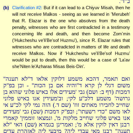
ב"ד'.
(b)
Clarification #2:
But if it can lead to a Chiyuv Misah, then he
will not receive Malkos - seeing as we learned in 'Merubeh'
that R. Elazar is the one who absolves from the death
penalty, witnesses who are first contradicted in a testimony
concerning life and death, and then become Zom'min
('Hukcheshu ve'li'Be'sof Huzmu'), since R. Elazar rules that
witnesses who are contradicted in matters of life and death
receive Malkos. Now if 'Hukcheshu ve'li'Be'sof Huzmu'
would be put to death, then this would be a case of 'La'av
she'Niten le'Azharas Misas Beis-Din'.
ואם תאמר, דהכא משמע דלוקין אלאו ד"לא תענה"
משום דגלי לן קרא ד"והיה אם בן הכות" - וכן בפ"ק
דמכות (דף ב: ושם) גבי 'מעידים אלו באיש פלוני שהוא בן
גרושה' משמע דלכ"ע לקי; וב'מעידין אנו באיש פלוני
שחייב לחבירו מאתים זוז' (שם ד.) הוה נמי לקי לכ"ע אי
לאו משם "כדי רשעתו"; ובפ"ק דמכות (שם) גבי 'מעידים
אנו באיש פלוני שחייב מלקות מ', ונמצאו זוממין' קאמרי
רבנן דאין לוקין אלא מ'; ואמרינן בגמרא (שם) האי "לא
תענה" רבנן מאי עבדי ליה? מיבעי ליה לאזהרת עדים