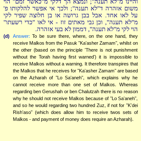
והיינו מ"לא תענה"; ונמצא הך דלקי מ"כאשר זמם" הוי
משום אזהרה ד"לא תענה"; ולכך אי אפשר להלקותו פ'
על לאו אחד. אבל בבן גרושה או בן חלוצה שפיר לקי
מ"לא תענה", וכן גבי מאתים זוז - אי לאו "כדי רשעתו"
הוי לקי מ"לא תענה", דממון לא בעי אזהרה.
(d)
Answer:
To be sure there, where, on the one hand, they
receive Malkos from the Pasuk "Ka'asher Zamam", whilst on
the other (based on the principle 'There is not punishment
without the Torah having first warned') it is impossible to
receive Malkos without a warning. It therefore transpires that
the Malkos that he receives for "Ka'asher Zamam" are based
on the Azharah of "Lo Sa'aneh", which explains why he
cannot receive more than one set of Malkos. Whereas
regarding ben Gerushah or ben Chalutzah there is no reason
why he should not receive Malkos because of "Lo Sa'aneh",
and so he would regarding two hundred Zuz, if not for "K'dei
Rish'aso" (which does allow him to receive twos sets of
Malkos - and payment of money does require an Azharah).