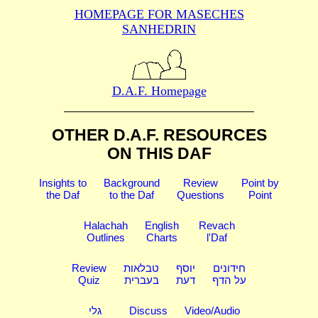
HOMEPAGE FOR MASECHES
SANHEDRIN
D.A.F. Homepage
OTHER D.A.F. RESOURCES
ON THIS DAF
Insights to
Background
Review
Point by
the Daf
to the Daf
Questions
Point
Halachah
English
Revach
Outlines
Charts
l'Daf
Review
טבלאות
יוסף
חידונים
Quiz
בעברית
דעת
על הדף
גלי
Discuss
Video/Audio