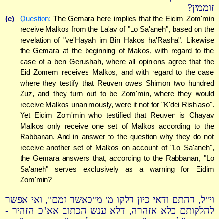
זוממין?
(c)
Question:
The Gemara here implies that the Eidim Zom'min
receive Malkos from the La'av of "Lo Sa'aneh", based on the
revelation of "ve'Hayah im Bin Hakos ha'Rasha". Likewise
the Gemara at the beginning of Makos, with regard to the
case of a ben Gerushah, where all opinions agree that the
Eid Zomem receives Malkos, and with regard to the case
where they testify that Reuven owes Shimon two hundred
Zuz, and they turn out to be Zom'min, where they would
receive Malkos unanimously, were it not for "K'dei Rish'aso".
Yet Eidim Zom'min who testified that Reuven is Chayav
Malkos only receive one set of Malkos according to the
Rabbanan. And in answer to the question why they do not
receive another set of Malkos on account of "Lo Sa'aneh",
the Gemara answers that, according to the Rabbanan, "Lo
Sa'aneh" serves exclusively as a warning for Eidim
Zom'min?
וי"ל, דהתם ודאי כיון דלקו מ' מ"כאשר זמם", ואי אפשר
להלקותם בלא אזהרה, דלא ענש הכתוב אא"כ הזהיר -