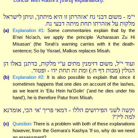
concur with Rashi's [third] explanation).
י"מ - משום דבני נח 'אזהרתן זו היא מיתתן', וניתן לישראל
מלקות על אזהרתו תחת מיתה דבעי נח.
(a)
Explanation #1:
Some commentaries explain that by the
B'nei No'ach, we apply the principle 'Azharasan Zu Hi
Misasan' (the Torah's warning carries with it the death-
sentence; So by Yisrael, Malkos replaces Misah.
ועוד י"ל, משום דזימנין מתים ע"י מלקות, כדתנן באלו הן
הגולין (מכות דף ח:) ומת זה תחת ידו - ופטור.
(b)
Explanation #2:
It is also possible to explain that since it
sometimes happens that one dies on account of the lashes,
as we learnt in 'Eilu Hein ha'Golin' ('and he dies under his
hand'), he is therefore Patur from Misah.
וקשה לשני הפירושים הללו - דמאי פריך 'אי הכי, אומדנא
למה לי?'?
(c)
Question:
There is a problem with both of these explanations
however, from the Gemara's Kashya 'If so, why do we need
an assessment?