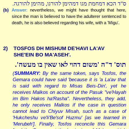
ס"ד הכא דמחמת מגו דמהימן להורגו, מהימן להורגה.
(b)
Answer:
nevertheless, we might have thought that here,
since the man is believed to have the adulterer sentenced to
death, he is also believed regarding his wife, with a 'Migu'.
2)
TOSFOS DH MISHUM DE'HAVI LA'AV
SHE'EIN BO MA'ASEH'.
תוס' ד"ה 'משום דהוי לאו שאין בו מעשה'.
(
SUMMARY:
By the same token, says Tosfos, the
Gemara could have said 'because it is 'a La'av that
is said with regard to Misas Beis-Din', yet he
receives Malkos on account of the Pasuk "ve'Hayah
im Bim Hakos ha'Rasha". Nevertheless, they add,
he only receives Malkos if the case in question
cannot lead to Chiyuv Misah, such as a case of
'Hukcheshu ve'li'Be'sof Huzmu' [as we learned in
'Merubeh']. Finally, Tosfos reconcile this Gemara