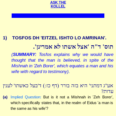
ASK THE
KOLLEL
1)
TOSFOS DH 'EITZEL ISHTO LO AMRINAN'.
תוס' ד"ה 'אצל אשתו לא אמרינן'.
(
SUMMARY:
Tosfos explains why we would have
thought that the man is believed, in spite of the
Mishnah in 'Zeh Borer', which equates a man and his
wife with regard to testimony).
אע"ג דמתני' היא בזה בורר (דף כז:) ד'בעל כאשתו' לענין
עדות?
(a)
Implied Question:
But is it not a Mishnah in 'Zeh Borer',
which specifically states that, in the realm of Eidus 'a man is
the same as his wife'?