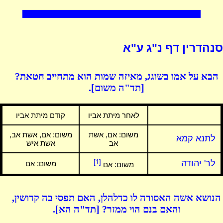
סנהדרין דף נ"ג ע"א
הבא על אמו בשוגג, מאיזה שמות הוא מתחייב חטאת?
[תד"ה משום].
לאחר מיתת אביו
קודם מיתת אביו
משום:
אם, אשת
משום:
אם, אשת אב,
לתנא קמא
אב
אשת איש
לר' יהודה
[1]
משום:
אם
משום:
אם
הנושא אשה האסורה לו כדלהלן, האם תפסי בה קדושין,
והאם בנם הוי ממזר? [תד"ה הא].