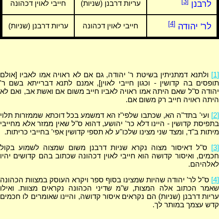
[3]
לרבנן
עריות דרבנן (שניות)
חייבי לאוין דכהונה
[4]
לר' יהודה
חייבי לאוין דכהונה
עריות דרבנן (שניות)
[1]
ולתנא דמתניתין בשיטת ר' יהודה, גם אם לא ראויה אמו לאביו [אולם
תופסים בה קדושין - וכגון חייבי לאוין], אמנם לתנא דברייתא בשם ר'
יהודה ס"ל שאם היתה אמו ראויה לאביו חייב משום אם ואשת אב, ואם לא
היתה ראויה חייב רק משום אם.
[2]
ועי' בתד"ה הא, שכתבו שלפי"ז הא דמשמע בכל דוכתא שממזרות תלוי
בתפיסת קדושין - היינו דלא כר' יהושע, דהוא ס"ל שאין ממזר אלא מחייבי
מיתות ב"ד, ומצד שני מצינו שלכו"ע לא תספי קדושין אפי' בחייבי כריתות.
[3]
ס"ל דאיסור מצוה נקרא שניות דרבנן משום שמצוה לשמוע בקול
חכמים, ואיסור קדושה הוא חייבי לאוין דכהונה שכתוב בהם קדושים יהיו
לאלהיהם.
[4]
ס"ל לר' יהודה שהיות שמצינו בסוף ספר ויקרא העוסק במצוות הכהונה
שאמר הכתוב אלה המצות, ש"מ שדיני הכהונה נקראים מצוות. ואילו
עריות דרבנן (שניות) הם נקראים איסור קדושה, והיינו שאומרים לו חכמים
קדש עצמך במותר לך.