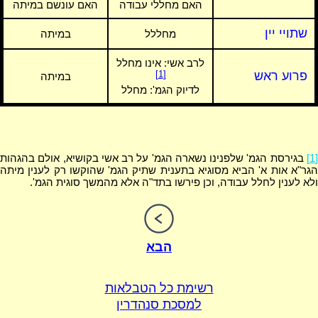
האם מחללי עבודה
האם עונשם במיתה
שתויי יין
מחללל
במיתה
לרב אשי:
אינו מחלל
פרוע ראש
[1]
במיתה
לדיוק הגמ': מחלל
[1]
בגירסת הגמ' שלפנינו נשארה הגמ' על רב אשי בקושיא, אולם בהגהות
הגר"א אות א' הביא מסוגיא בתענית שתיק הגמ' שהוקשו רק לענין מיתה
ולא לענין לחלל עבודה, וכן פירשו בתד"ה אלא מהמשך סוגית הגמ'.
הבא
רשימת כל הטבלאות
למסכת סנהדרין