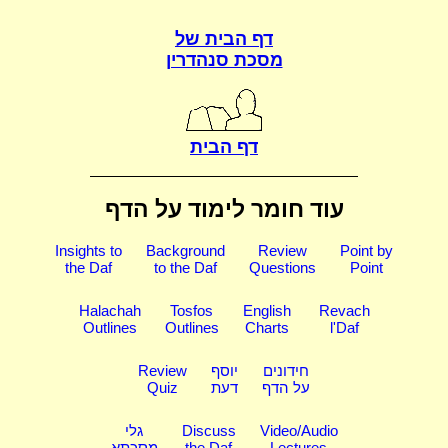
דף הבית של
מסכת סנהדרין
דף הבית
עוד חומר לימוד על הדף
Insights to
Background
Review
Point by
the Daf
to the Daf
Questions
Point
Halachah
Tosfos
English
Revach
Outlines
Outlines
Charts
l'Daf
חידונים
יוסף
Review
על הדף
דעת
Quiz
Video/Audio
Discuss
גלי
Lectures
the Daf
מסכתא