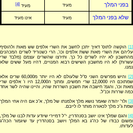
בפני המלך
[4]
מעיד
מעיד
שלא בפני המלך
מעיד
אינו מעיד
[1]
הוקשה לתוס' דאיך יתכן לחשב את השרי אלפים שש מאות ולהוסיף
עליהם את השרי מאות ששת אלפים וכו', הרי כשנוריד לשרים המכהנים
מהחשבון לא יהיו לשרים כל כך. ותירצו שהשרים עצמם (מלבד שרי
עשרות) לא היו מחשבון השישים רבוא המנויים, דהיו מעל ששים שלא
נמנו.
[2
והיש מפרשים השני ס"ל שלעולם לא היו יותר מ60,000 שרים אלא
שמתוכם היו 12,0000 שרי חמשים, ומתוך ה12,000 היו ו' אלפים שרי
מאות וכו', והגמ' חישבה את חשבון השררות שהיו, והיינו שהיה לשר אחד
כמה שררות וכנ"ל.
[3]
ולר' יהודה שאמר נושא מלך אלמנתו של מלך, א"כ אם היה אחי המלך
שמת ג"כ מלך לכאורה מותר לו לייבם.
[4]
והגם שמלך אינו יושב בסנהדרין, י"ל דמיירי שיודע עדות לבנו של מלך,
ומשום כבודו של כה"ג בא המלך ויושב בסנהדרין עד שיגמור הכה"ג
לעדותו.