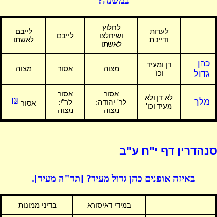
במשנה?
לחלוץ
לעדות
לייבם
ושיחלצו
לייבם
ודיינות
לאשתו
לאשתו
כהן
דן ומעיד
מצוה
אסור
מצוה
גדול
וכו'
אסור
אסור
לא דן ולא
מלך
[3]
לר' יהודה:
לר"י:
אסור
מעיד וכו'
מצוה
מצוה
סנהדרין דף י"ח ע"ב
באיזה אופנים כהן גדול מעיד? [תד"ה מעיד].
במידי דאיסורא
בדיני ממונות