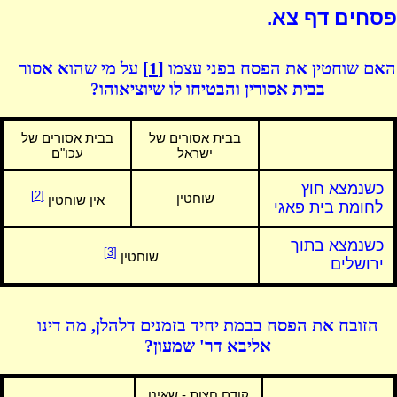
פסחים דף צא.
האם שוחטין את הפסח בפני עצמו
[1]
על מי שהוא אסור
בבית אסורין והבטיחו לו שיוציאוהו?
בבית אסורים של
בבית אסורים של
ישראל
עכו"ם
כשנמצא חוץ
[2]
שוחטין
אין שוחטין
לחומת בית פאגי
כשנמצא בתוך
[3]
שוחטין
ירושלים
הזובח את הפסח בבמת יחיד בזמנים דלהלן, מה דינו
אליבא דר' שמעון?
קודם חצות - שאינו