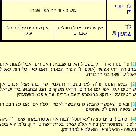
לר' יוסי
עושים - ודוחה אפי' שבת
[7]
לר'
אין עושים - אבל נטפלים
אין שוחטים עליהם כל
[8]
לגברים
עיקר
שמעון
[1]
פי', פסח אחד רק בשביל האדם שבבית האסורים, אבל למנות אותו
בחבורה ודאי אפשר (אולם ע' הערה הבאה), דאם לא יוכל הוא לאכול
יאכל ע"י שאר בני החבורה.
[2]
הביאו התוס' (ד"ה לא) בשם הירושלמי, שהחבוש אצל עכו"ם אין
שוחטים עליו אפי' עם אחרים, דודאי משקרים הם. ובחבוש ביד ישראל
שוחטים עליו - דוקא בהצטרפות עם אחרים. וזה איפכא משמעתין.
[3]
ובאופן שאפשר להביא לו מהבשר לאכול. ולפ"ז אפי' אם לא הבטיחו
שיוציאוהו היום ג"כ שוחטים.
[4]
דכתיב (דברים טז:ה) "לא תוכל לזבוח את הפסח באחד שעריך", ומזה
ילפינן שמחוסר זמן בחוץ אע"פ שאינו בכרת דשחוטי חוץ, מ"מ הוא בלא
תעשה - הואיל וראוי הוא לבוא לאחר זמן.