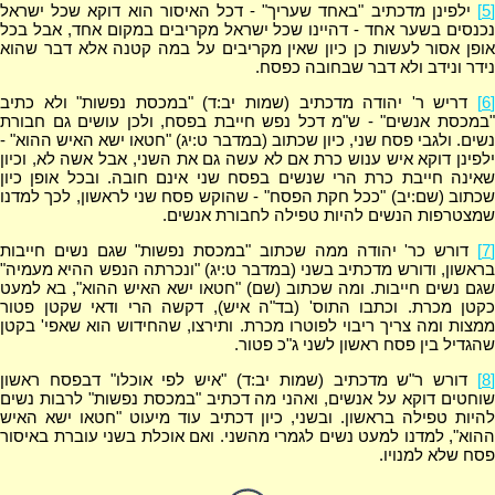
[5]
ילפינן מדכתיב "באחד שעריך" - דכל האיסור הוא דוקא שכל ישראל
נכנסים בשער אחד - דהיינו שכל ישראל מקריבים במקום אחד, אבל בכל
אופן אסור לעשות כן כיון שאין מקריבים על במה קטנה אלא דבר שהוא
נידר ונידב ולא דבר שבחובה כפסח.
[6]
דריש ר' יהודה מדכתיב (שמות יב:ד) "במכסת נפשות" ולא כתיב
"במכסת אנשים" - ש"מ דכל נפש חייבת בפסח, ולכן עושים גם חבורת
נשים. ולגבי פסח שני, כיון שכתוב (במדבר ט:יג) "חטאו ישא האיש ההוא" -
ילפינן דוקא איש ענוש כרת אם לא עשה גם את השני, אבל אשה לא, וכיון
שאינה חייבת כרת הרי שנשים בפסח שני אינם חובה. ובכל אופן כיון
שכתוב (שם:יב) "ככל חקת הפסח" - שהוקש פסח שני לראשון, לכך למדנו
שמצטרפות הנשים להיות טפילה לחבורת אנשים.
[7]
דורש כר' יהודה ממה שכתוב "במכסת נפשות" שגם נשים חייבות
בראשון, ודורש מדכתיב בשני (במדבר ט:יג) "ונכרתה הנפש ההיא מעמיה"
שגם נשים חייבות. ומה שכתוב (שם) "חטאו ישא האיש ההוא", בא למעט
כקטן מכרת. וכתבו התוס' (בד"ה איש), דקשה הרי ודאי שקטן פטור
ממצות ומה צריך ריבוי לפוטרו מכרת. ותירצו, שהחידוש הוא שאפי' בקטן
שהגדיל בין פסח ראשון לשני ג"כ פטור.
[8]
דורש ר"ש מדכתיב (שמות יב:ד) "איש לפי אוכלו" דבפסח ראשון
שוחטים דוקא על אנשים, ואהני מה דכתיב "במכסת נפשות" לרבות נשים
להיות טפילה בראשון. ובשני, כיון דכתיב עוד מיעוט "חטאו ישא האיש
ההוא", למדנו למעט נשים לגמרי מהשני. ואם אוכלת בשני עוברת באיסור
פסח שלא למנויו.