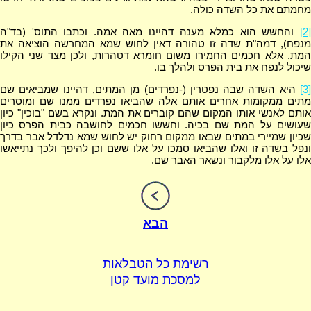
מחמתם את כל השדה כולה.
[2]
והחשש הוא כמלא מענה דהיינו מאה אמה. וכתבו התוס' (בד"ה
מנפח), דמה"ת שדה זו טהורה דאין לחוש שמא המחרשה הוציאה את
המת. אלא חכמים החמירו משום חומרא דטהרות, ולכן מצד שני הקילו
שיכול לנפח את בית הפרס ולהלך בו.
[3]
היא השדה שבה נפטרין (-נפרדים) מן המתים, דהיינו שמביאים שם
מתים ממקומות אחרים אותם אלה שהביאו נפרדים ממנו שם ומוסרים
אותם לאנשי אותו המקום שהם קוברים את המת. ונקרא בשם "בוכין" כיון
שעושים על המת שם בכיה. וחששו חכמים לחושבה כבית הפרס כיון
שכיון שמיירי במתים שבאו ממקום רחוק יש לחוש שמא נדלדל אבר בדרך
ונפל בשדה זו ואלו שהביאו סמכו על אלו ששם וכן להיפך ולכך נתייאשו
אלו על אלו מלקבור ונשאר האבר שם.
הבא
רשימת כל הטבלאות
למסכת מועד קטן