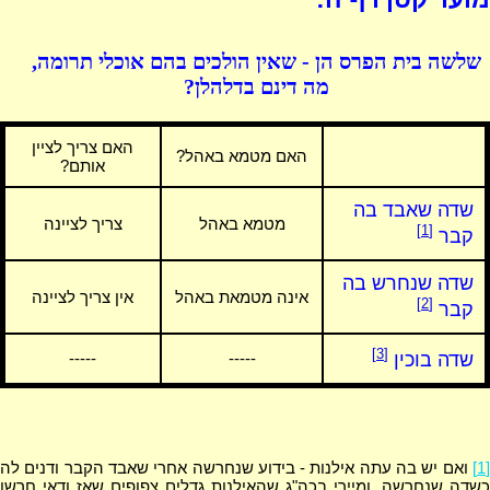
שלשה בית הפרס הן - שאין הולכים בהם אוכלי תרומה,
מה דינם בדלהלן?
האם צריך לציין
האם מטמא באהל?
אותם?
שדה שאבד בה
מטמא באהל
צריך לציינה
[1]
קבר
שדה שנחרש בה
אינה מטמאת באהל
אין צריך לציינה
[2]
קבר
[3]
שדה בוכין
-----
-----
[1]
ואם יש בה עתה אילנות - בידוע שנחרשה אחרי שאבד הקבר ודנים לה
כשדה שנחרשה. ומיירי בכה"ג שהאילנות גדלים צפופים שאז ודאי חרשו