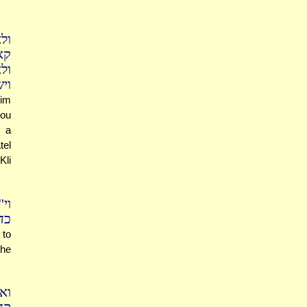
ול
קא
ול
וי
mim
you
s a
tel
Kli
וי
כד
 to
the
וא