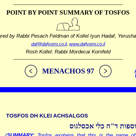
POINT BY POINT SUMMARY
OF TOSFOS
ared by Rabbi Pesach Feldman
of Kollel Iyun Hadaf, Yerush
daf@dafyomi.co.il
,
www.dafyomi.co.il
Rosh Kollel: Rabbi Mordecai Kornfeld
MENACHOS 97
TOSFOS DH KLEI ACHSALGOS
ספות ד"ה כלי אכסלגוס
(
SUMMARY:
Tosfos explains that this is the name of