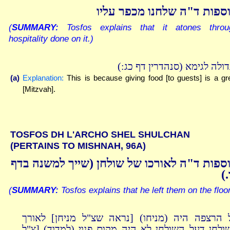
ספות ד"ה שלחנו מכפר עליו
(
SUMMARY:
Tosfos explains that it atones throu
hospitality done on it.)
דגדולה לגימא (סנהדרין דף כג
(a)
Explanation:
This is because giving food [to guests] is a gr
[Mitzvah].
TOSFOS DH L'ARCHO SHEL SHULCHAN
(PERTAINS TO MISHNAH, 96A)
ספות ד"ה לאורכו של שולחן (שייך למשנה בדף
צו
(
SUMMARY:
Tosfos explains that he left them on the floor
 הרצפה היה (מניחו) [נראה שצ"ל מניחן] לאורך
ולחן דעל השולחן לא היה מקום פנוי (למדוד) [צ"ל