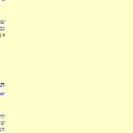
שם
גבי
 it
תו
er
תי
שה
הנ