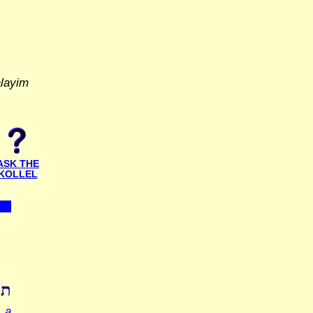
alayim
ASK THE
KOLLEL
תו
 a