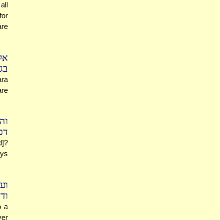
all
for
are
אל
בג
ara
are
וה
דכ
d]?
ays
וע
וד
o a
ver