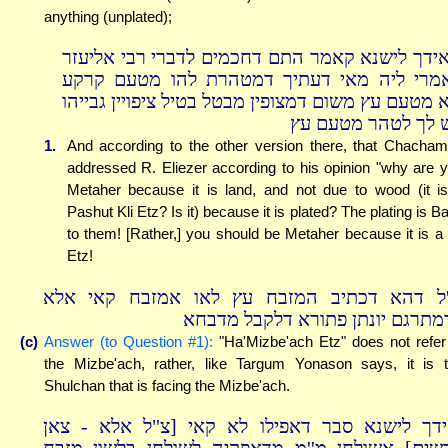
anything (unplated);
אידך לישנא קאמר התם דחכמים לדברי רבי אליעזר
מרי ליה מאי דעתיך דמטהרת להו מטעם קרקע
א מטעם עץ משום דמצופין מבטל בטיל ציפויין גבייהו
ש לך לטהר מטעם עץ
1.
And according to the other version there, that Chacha
addressed R. Eliezer according to his opinion "why are 
Metaher because it is land, and not due to wood (it i
Pashut Kli Etz? Is it) because it is plated? The plating is Ba
to them! [Rather,] you should be Metaher because it is a 
Etz!
''ל דהא דכתיב המזבח עץ לאו אמזבח קאי אלא
מתרגם יונתן פתורא דלקבל מדבחא
(c)
Answer (to Question #1):
"Ha'Mizbe'ach Etz" does not refer
the Mizbe'ach, rather, like Targum Yonason says, it is 
Shulchan that is facing the Mizbe'ach.
ידך לישנא סבר דאפילו לא קאי [צ"ל אלא - צאן