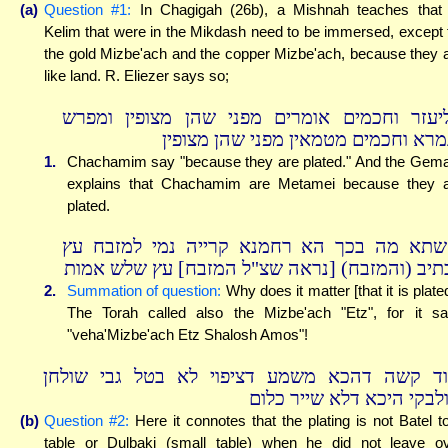
(a)
Question #1:
In Chagigah (26b), a Mishnah teaches that 
Kelim that were in the Mikdash need to be immersed, except 
the gold Mizbe'ach and the copper Mizbe'ach, because they 
like land. R. Eliezer says so;
יעזר וחכמים אומרים מפני שהן מצופין ומפרש
מרא וחכמים מטמאין מפני שהן מצופין
1.
Chachamim say "because they are plated." And the Gem
explains that Chachamim are Metamei because they 
plated.
שתא מה בכך הא רחמנא קרייה נמי למזבח עץ
תיב (והמזבח) [נראה שצ"ל המזבח] עץ שלש אמות
2.
Summation of question:
Why does it matter [that it is plate
The Torah called also the Mizbe'ach "Etz", for it s
"veha'Mizbe'ach Etz Shalosh Amos"!
וד קשה דהכא משמע דציפוי לא בטל גבי שולחן
ולבקי היכא דלא שייר כלום
(b)
Question #2:
Here it connotes that the plating is not Batel t
table or Dulbaki (small table) when he did not leave o