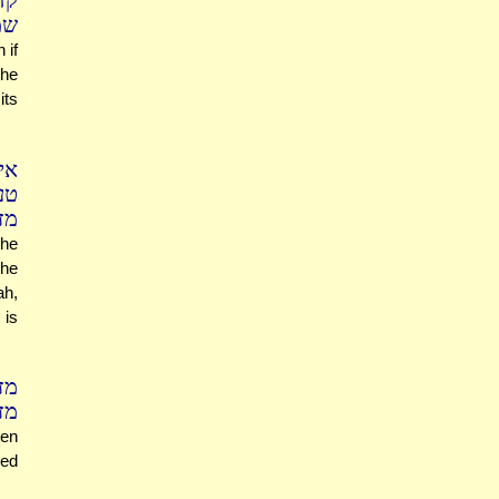
קד
שמ
 if
the
its
אי
טע
מז
the
the
ah,
 is
מז
מזב
ten
ted