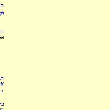
תו
gh
:)
eat
תו
.)
.)
על
הש