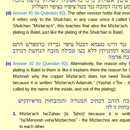
שים] אשולחן מ''מ מדאפקיה לשולחן בלשון מזבח
ע מינה דמזבח נמי בטל ציפויו כציפוי השולחן
(d)
Answer #1 (to Question #2):
The other version holds that even
it refers only to the Shulchan, in any case since it called 
Shulchan "Mizbe'ach", this teaches that also the Mizbe'ach, 
plating is Batel, just like the plating of the Shulchan is Batel.
 נמי היינו טעמא דבטל ציפוי גבייהו כדמפרש התם
מא דמתניתין דלא בעי טבילה מזבח הנחשת דכתיב
בח אדמה
(e)
Answer #2 (to Question #2):
Alternatively, the reason why 
plating is Batel to them is like it explains there the reason for 
Mishnah why the copper Mizbe'ach does not need Tevil
because it is written "Mizbe'ach Adamah." (Yashar v'Tov - it
called by the name of the inside, and not of the plating);
בח הזהב דכתיב המנורה והמזבחות מדאיתקיש
חות זו לזו
1.
Mizbe'ach ha'Zahav [is Tahor] because it is writ
"ha'Menorah veha'Mizbechos" - the Mizbechos are equa
to each other.