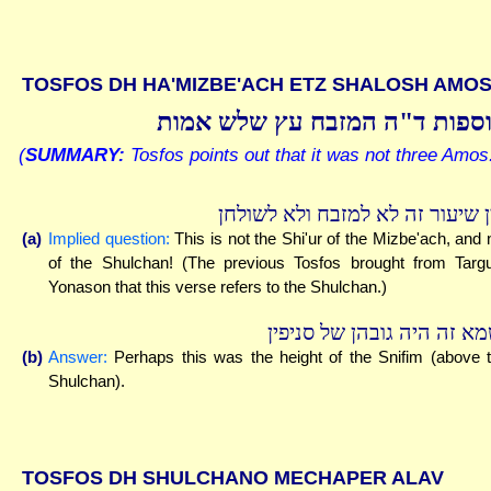
TOSFOS DH HA'MIZBE'ACH ETZ SHALOSH AMO
ספות ד"ה המזבח עץ שלש אמות
(
SUMMARY:
Tosfos points out that it was not three Amos
ן שיעור זה לא למזבח ולא לשולחן
(a)
Implied question:
This is not the Shi'ur of the Mizbe'ach, and 
of the Shulchan! (The previous Tosfos brought from Tar
Yonason that this verse refers to the Shulchan.)
מא זה היה גובהן של סניפין
(b)
Answer:
Perhaps this was the height of the Snifim (above 
Shulchan).
TOSFOS DH SHULCHANO MECHAPER ALAV