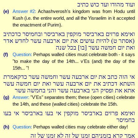
ועוד מהודו ועד כוש כתיב
(e)
Answer #2:
Achashverosh's kingdom was from Hodu until
Kush (i.e. the entire world, and all the Yisraelim in it accepted
the enactment of Purim).
ואימא פרזים בארביסר מוקפין בארביסר ובחמיסר כדכתיב
(אסתר ט) להיות עושים את יום ארבעה עשר לחדש אדר
ואת יום חמשה עשר [בו] בכל שנה
(f)
Question:
Perhaps walled cities must celebrate both - it says
"to make the day of the 14th... v'Es (and) the day of the
15th... "!
אי הוה כתב את יום ארבעה עשר וחמשה עשר כדקאמרת
השתא דכתיב את יום ארבעה עשר ואת יום חמשה עשר
אתא את ופסיק הני בארבעה עשר והני בחמשה עשר
(g)
Answer:
"V'Es" separates them; these (open cities) celebrate
the 14th, and these (walled cities) celebrate the 15th.
ואימא פרזים בארביסר מוקפין אי בעו בארביסר אי בעו
בחמיסר
(h)
Question:
Perhaps walled cities may celebrate either day!
אמר קרא בזמניהם זמנו של זה לא זמנו של זה