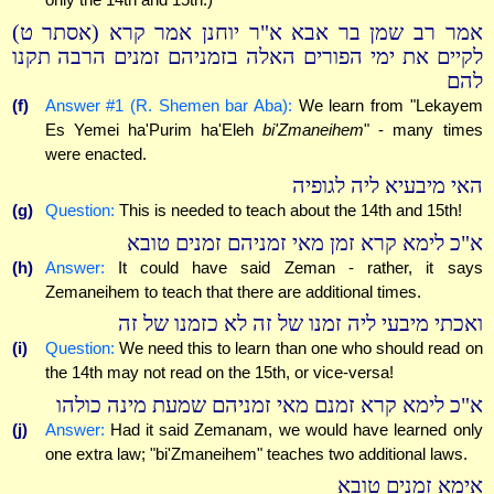
אמר רב שמן בר אבא א"ר יוחנן אמר קרא (אסתר ט)
לקיים את ימי הפורים האלה בזמניהם זמנים הרבה תקנו
להם
(f)
Answer #1 (R. Shemen bar Aba):
We learn from "Lekayem
Es Yemei ha'Purim ha'Eleh
bi'Zmaneihem
" - many times
were enacted.
האי מיבעיא ליה לגופיה
(g)
Question:
This is needed to teach about the 14th and 15th!
א"כ לימא קרא זמן מאי זמניהם זמנים טובא
(h)
Answer:
It could have said Zeman - rather, it says
Zemaneihem to teach that there are additional times.
ואכתי מיבעי ליה זמנו של זה לא כזמנו של זה
(i)
Question:
We need this to learn than one who should read on
the 14th may not read on the 15th, or vice-versa!
א"כ לימא קרא זמנם מאי זמניהם שמעת מינה כולהו
(j)
Answer:
Had it said Zemanam, we would have learned only
one extra law; "bi'Zmaneihem" teaches two additional laws.
אימא זמנים טובא