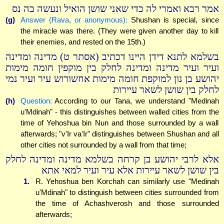
אמר רבא ואמרי לה כדי שאני שושן הואיל ונעשה בה נס
(g)
Answer (Rava, or anonymous):
Shushan is special, since
the miracle was there. (They were given another day to kill
their enemies, and rested on the 15th.)
בשלמא לתנא דידן היינו דכתיב (אסתר ט) מדינה ומדינה
ועיר ועיר מדינה ומדינה לחלק בין מוקפין חומה מימות
יהושע בן נון למוקפת חומה מימות אחשורוש עיר ועיר נמי
לחלק בין שושן לשאר עיירות
(h)
Question:
According to our Tana, we understand "Medinah
u'Mdinah" - this distinguishes between walled cities from the
time of Yehoshua bin Nun and those surrounded by a wall
afterwards; "v'Ir va'Ir" distinguishes between Shushan and all
other cities not surrounded by a wall from that time;
אלא לרבי יהושע בן קרחה בשלמא מדינה ומדינה לחלק
בין שושן לשאר עיירות אלא עיר ועיר למאי אתא
1.
R. Yehoshua ben Korchah can similarly use "Medinah
u'Mdinah" to distinguish between cities surrounded from
the time of Achashverosh and those surrounded
afterwards;