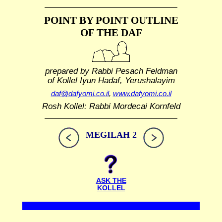
POINT BY POINT OUTLINE
OF THE DAF
prepared by Rabbi Pesach Feldman
of Kollel Iyun Hadaf, Yerushalayim
daf@dafyomi.co.il
,
www.dafyomi.co.il
Rosh Kollel: Rabbi Mordecai Kornfeld
MEGILAH 2
ASK THE
KOLLEL