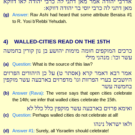
אדרבי יהודה אמר מאן דתני לה כרבי יהודה לאו דווקא
מאן דתני לה כרבי יוסי בר יהודה דווקא:
(g)
Answer:
Rav Ashi had heard that some attribute Beraisa #1
to R. Yosi b'Rebbi Yehudah.
4)
WALLED-CITIES READ ON THE 15TH
כרכים המוקפים חומה מימות יהושע בן נון קורין בחמשה
עשר וכו': מנהני מילי
(a)
Question:
What is the source of this law?
אמר רבא דאמר קרא (אסתר ט) על כן היהודים הפרזים
היושבים בערי הפרזות וגו' מדפרזים בארבעה עשר מוקפין
בחמשה עשר
(b)
Answer (Rava):
The verse says that open cities celebrate
the 14th; we infer that walled cities celebrate the 15th.
ואימא פרזים בארבעה עשר מוקפין כלל כלל לא
(c)
Question:
Perhaps walled cities do not celebrate at all!
ולאו ישראל נינהו
(d)
Answer #1:
Surely, all Yisraelim should celebrate!