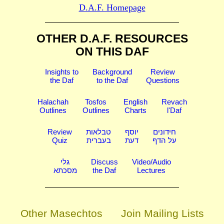
D.A.F. Homepage
OTHER D.A.F. RESOURCES
ON THIS DAF
Insights to
Background
Review
the Daf
to the Daf
Questions
Halachah
Tosfos
English
Revach
Outlines
Outlines
Charts
l'Daf
Review
טבלאות
יוסף
חידונים
Quiz
בעברית
דעת
על הדף
גלי
Discuss
Video/Audio
מסכתא
the Daf
Lectures
Other Masechtos
Join Mailing Lists