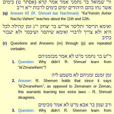
ור' שמואל בר נחמני אמר אמר קרא (אסתר ט) כימים
אשר נחו בהם היהודים ימים כימים לרבות י"א וי"ב
(q)
Answer #2 (R. Shmuel bar Nachmani):
"Ka'Yomim Asher
Nachu Vahem" teaches about the 11th and 12th.
ואימא תריסר ותליסר אר"ש בר יצחק י"ג זמן קהילה לכל
היא ולא צריך לרבויי ואימא שיתסר ושיבסר ולא יעבור
כתיב
(r)
Questions and Answers (m) through (p) are repeated
verbatim.
ר"ש בר נחמני מ"ט לא אמר מבזמניהם
1.
Question:
Why didn't R. Shmuel learn from
"bi'Zmaneihem"?
זמן זמנם זמניהם לא משמע ליה
2.
Answer:
R. Shemen holds that since it says
"bi'Zmaneihem", as opposed to Zemanam or Zeman,
this warrants learning two extra laws - R. Shmuel
disagrees.
ורב שמן בר אבא מ"ט לא אמר מכימים
3.
Question:
Why didn't R. Shemen learn from