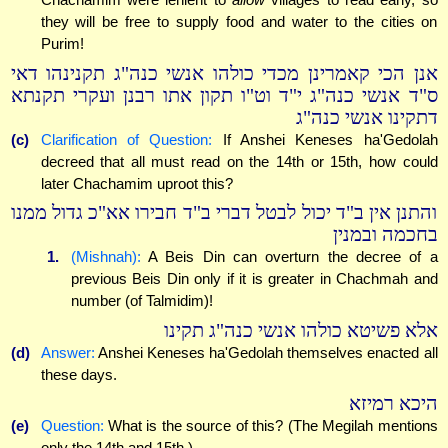
they will be free to supply food and water to the cities on
Purim!
אנן הכי קאמרינן מכדי כולהו אנשי כנה"ג תקנינהו דאי
ס"ד אנשי כנה"ג י"ד וט"ו תקון אתו רבנן ועקרי תקנתא
דתקינו אנשי כנה"ג
(c)
Clarification of Question:
If Anshei Keneses ha'Gedolah
decreed that all must read on the 14th or 15th, how could
later Chachamim uproot this?
והתנן אין ב"ד יכול לבטל דברי ב"ד חבירו אא"כ גדול ממנו
בחכמה ובמנין
1.
(Mishnah):
A Beis Din can overturn the decree of a
previous Beis Din only if it is greater in Chachmah and
number (of Talmidim)!
אלא פשיטא כולהו אנשי כנה"ג תקינו
(d)
Answer:
Anshei Keneses ha'Gedolah themselves enacted all
these days.
היכא רמיזא
(e)
Question:
What is the source of this? (The Megilah mentions
only the 14th and 15th.)