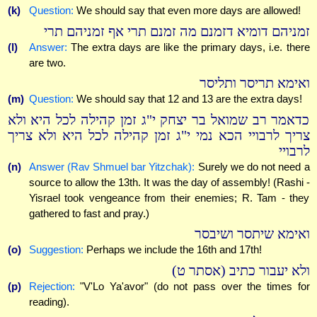
(k)
Question:
We should say that even more days are allowed!
זמניהם דומיא דזמנם מה זמנם תרי אף זמניהם תרי
(l)
Answer:
The extra days are like the primary days, i.e. there
are two.
ואימא תריסר ותליסר
(m)
Question:
We should say that 12 and 13 are the extra days!
כדאמר רב שמואל בר יצחק י"ג זמן קהילה לכל היא ולא
צריך לרבויי הכא נמי י"ג זמן קהילה לכל היא ולא צריך
לרבויי
(n)
Answer (Rav Shmuel bar Yitzchak):
Surely we do not need a
source to allow the 13th. It was the day of assembly! (Rashi -
Yisrael took vengeance from their enemies; R. Tam - they
gathered to fast and pray.)
ואימא שיתסר ושיבסר
(o)
Suggestion:
Perhaps we include the 16th and 17th!
ולא יעבור כתיב (אסתר ט)
(p)
Rejection:
"V'Lo Ya'avor" (do not pass over the times for
reading).