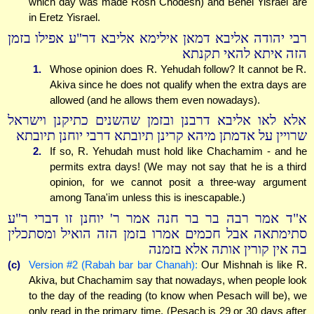
which day was made Rosh Chodesh) and Benei Yisrael are
in Eretz Yisrael.
רבי יהודה אליבא דמאן אילימא אליבא דר"ע אפילו בזמן
הזה איתא להאי תקנתא
1.
Whose opinion does R. Yehudah follow? It cannot be R.
Akiva since he does not qualify when the extra days are
allowed (and he allows them even nowadays).
אלא לאו אליבא דרבנן ובזמן שהשנים כתיקנן וישראל
שרויין על אדמתן מיהא קרינן תיובתא דרבי יוחנן תיובתא
2.
If so, R. Yehudah must hold like Chachamim - and he
permits extra days! (We may not say that he is a third
opinion, for we cannot posit a three-way argument
among Tana'im unless this is inescapable.)
א"ד אמר רבה בר בר חנה אמר ר' יוחנן זו דברי ר"ע
סתימתאה אבל חכמים אמרו בזמן הזה הואיל ומסתכלין
בה אין קורין אותה אלא בזמנה
(c)
Version #2 (Rabah bar bar Chanah):
Our Mishnah is like R.
Akiva, but Chachamim say that nowadays, when people look
to the day of the reading (to know when Pesach will be), we
only read in the primary time. (Pesach is 29 or 30 days after