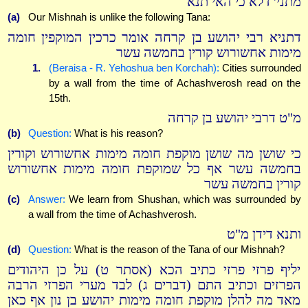
מתני' דלא כי האי תנא
(a)
Our Mishnah is unlike the following Tana:
דתניא רבי יהושע בן קרחה אומר כרכין המוקפין חומה
מימות אחשורוש קורין בחמשה עשר
1.
(Beraisa - R. Yehoshua ben Korchah):
Cities surrounded
by a wall from the time of Achashverosh read on the
15th.
מ"ט דרבי יהושע בן קרחה
(b)
Question:
What is his reason?
כי שושן מה שושן מוקפת חומה מימות אחשורוש וקורין
בחמשה עשר אף כל שמוקפת חומה מימות אחשורוש
קורין בחמשה עשר
(c)
Answer:
We learn from Shushan, which was surrounded by
a wall from the time of Achashverosh.
ותנא דידן מ"ט
(d)
Question:
What is the reason of the Tana of our Mishnah?
יליף פרזי פרזי כתיב הכא (אסתר ט) על כן היהודים
הפרזים וכתיב התם (דברים ג) לבד מערי הפרזי הרבה
מאד מה להלן מוקפת חומה מימות יהושע בן נון אף כאן