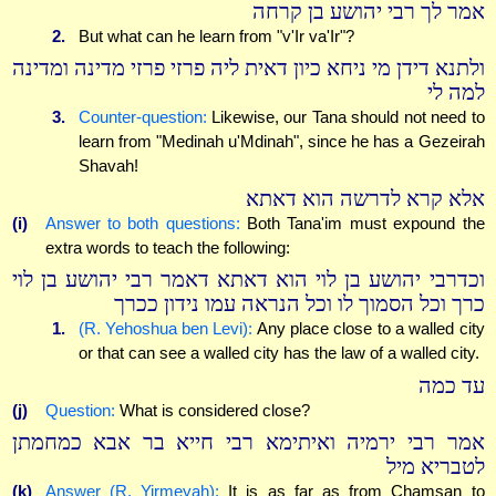
אמר לך רבי יהושע בן קרחה
2.
But what can he learn from "v'Ir va'Ir"?
ולתנא דידן מי ניחא כיון דאית ליה פרזי פרזי מדינה ומדינה
למה לי
3.
Counter-question:
Likewise, our Tana should not need to
learn from "Medinah u'Mdinah", since he has a Gezeirah
Shavah!
אלא קרא לדרשה הוא דאתא
(i)
Answer to both questions:
Both Tana'im must expound the
extra words to teach the following:
וכדרבי יהושע בן לוי הוא דאתא דאמר רבי יהושע בן לוי
כרך וכל הסמוך לו וכל הנראה עמו נידון ככרך
1.
(R. Yehoshua ben Levi):
Any place close to a walled city
or that can see a walled city has the law of a walled city.
עד כמה
(j)
Question:
What is considered close?
אמר רבי ירמיה ואיתימא רבי חייא בר אבא כמחמתן
לטבריא מיל
(k)
Answer (R. Yirmeyah):
It is as far as from Chamsan to