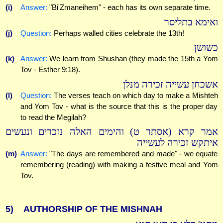
(i)
Answer:
"Bi'Zmaneihem" - each has its own separate time.
ואימא בתליסר
(j)
Question:
Perhaps walled cities celebrate the 13th!
כשושן
(k)
Answer:
We learn from Shushan (they made the 15th a Yom
Tov - Esther 9:18).
אשכחן עשייה זכירה מנלן
(l)
Question:
The verses teach on which day to make a Mishteh
and Yom Tov - what is the source that this is the proper day
to read the Megilah?
אמר קרא (אסתר ט) והימים האלה נזכרים ונעשים
איתקש זכירה לעשייה
(m)
Answer:
"The days are remembered and made" - we equate
remembering (reading) with making a festive meal and Yom
Tov.
5)
AUTHORSHIP OF THE MISHNAH