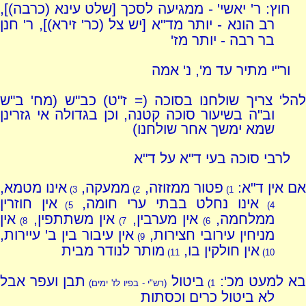
חוץ: ר' יאשי' - ממגיעה לסכך [שלט עינא (כרבה)],
רב הונא - יותר מד"א [יש צל (כר' זירא)], ר' חנן
בר רבה - יותר מז'
ור"י מתיר עד מ', נ' אמה
להל' צריך שולחנו בסוכה (= ז"ט) כב"ש (מח' ב"ש
וב"ה בשיעור סוכה קטנה, וכן בגדולה אי גזרינן
שמא ימשך אחר שולחנו)
לרבי סוכה בעי ד"א על ד"א
ם אין ד"א:
פטור ממזוזה,
ממעקה,
אינו מטמא,
3)
2)
1)
אינו נחלט בבתי ערי חומה,
אין חוזרין
5)
4)
ממלחמה,
אין מערבין,
אין משתתפין,
אין
8)
7)
6)
מניחין עירובי חצירות,
אין עיבור בין ב' עיירות,
9)
אין חולקין בו,
מותר לנודר מבית
11)
10)
א למעט מכ':
ביטול
תבן ועפר אבל
1)
(רש"י - בפיו לז' ימים)
לא ביטול כרים וכסתות