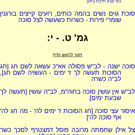
בעי קבע חייבת בחג)
סוכת גוים נשים בהמה כותים, רועים קייצים בורגנין
שומרי פירות - כשרות כשעשה לצל סוכה
גמ' ט. - י:
חזור לראש הדף
סוכה ישנה - לב"ש פסולה אא"כ עשאה לשם חג [חג
הסוכות תעשה לך ז' ימים - העשויה לשם חג],
לב"ה כשרה
לב"ש אין עושין סוכה בחוה"מ, לב"ה עושין [תעשה לך
שבעת ימים]
איסור עצי סוכה [חג הסוכות ז' ימים לה' - מה חג לה'
אף סוכה לה']
צל אילן שחמתה מרובה פוסל דמצטרף לסכך כשר