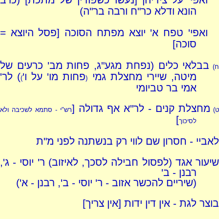
הונא ודלא כר"ח ורבה בר"ה)
ואפי' טפח א' יוצא מפתח הסוכה [פסל היוצא =
סוכה]
בבלאי כלים (נפחת מגע"ג, פחות מב' כרעים של
ח)
מיטה, שיירי מחצלת גמי
פחות מו' על ו'
) לר'
)
(
אמי בר טביומי
מחצלת קנים - לר"א אף גדולה [
ט)
רש"י - סתמא לשכיבה ולא
]
לסיכוך
לאביי - חסרון שם לווי רק בנשתנה לפני מ"ת
שיעור אגד (לפסול חבילה לסכך, לאיזוב) ר' יוסי - ג',
רבנן - ב'
(שיריים להכשר אזוב - ר' יוסי - ב', רבנן - א')
בוצר לגת - אין דין ידות [אין צריך]