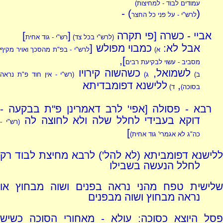
עמודים לבוד - למחיצות)
) -
(
לרש"י - על פני כל החצר
אביי - כשרה [פי תקרה
[
]
(לרש"י בכל צד)
רש"י - גוד אחית
אבל לא:
כמבוי מפולש [
א)
לרש"י - בפ"ת מהסכך ואויר מקיף
],
מסביב - עשוי לבקיעת רבים
לשמואל,
כשהשוה קירויו
ב)
ג)
(רש"י - אין חוד פ"ת נראה
,
ללישנא דפומבדיתא
בסוכה)
ד)
רבא - פסולה [אפי' לרב דאמרינן פ"ת בבקעה -
דוקא בעבידי לחלל שלה ולא לחוצה לה
(רש"י -
]
כה"ג לא אגמרי' גוד אחית)
ללישנא דפומביתא (לא להל') לרבא מחיצת לבוד רק
לחלל הנעשה בשבילו
שלישית טפח מהני נראה בפנים ושוה מבחוץ או
נראה מבחוץ ושוה מבפנים
פסל היוצא כסוכה: עולא - מאחורי הסוכה כשיש