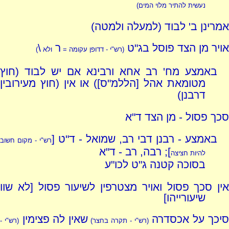
נעשית להתיר מלוי המים)
אמרינן ב' לבוד (למעלה ולמטה)
אויר מן הצד פוסל בג"ט
ר
\
(רש"י - דדופן עקומה =
ולא
)
באמצע מח' רב אחא ורבינא אם יש לבוד (חוץ
מטומאת אהל [הללמ"ס]) או אין (חוץ מעירובין
דרבנן)
סכך פסול - מן הצד ד"א
באמצע - רבנן דבי רב, שמואל - ד"ט [
רש"י - מקום חשוב
]; רבה, רב - ד"א
להיות חציצה
בסוכה קטנה ג"ט לכו"ע
אין סכך פסול ואויר מצטרפין לשיעור פסול [לא שוו
שיעורייהו]
יכך על אכסדרה
שאין לה פצימין
(רש"י - תקרה בחצר)
(רש"י -