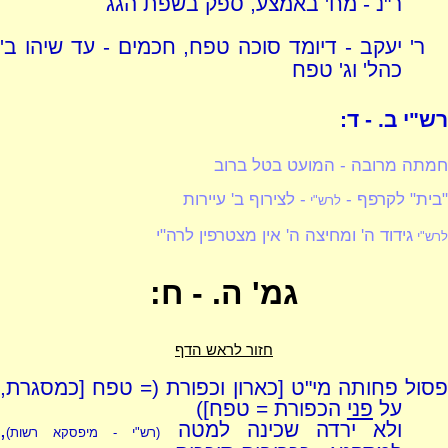
ר"נ - מח' באמצע, ספק בשפת הגג
ר' יעקב - דיומד סוכה טפח, חכמים - עד שיהו ב'
כהל' וג' טפח
רש"י ב. - ד:
חמתה מרובה - המועט בטל ברוב
"בית" לקרפף -
- לצירוף ב' עיירות
לרש"י
גידוד ה' ומחיצה ה' אין מצטרפין לרה"י
לרש"י
גמ' ה. - ח:
חזור לראש הדף
פסול פחותה מי"ט [כארון וכפורת (= טפח [כמסגרת,
על
פני
הכפורת = טפח])
ולא ירדה שכינה למטה
,
(רש"י - מיפסקא רשות)