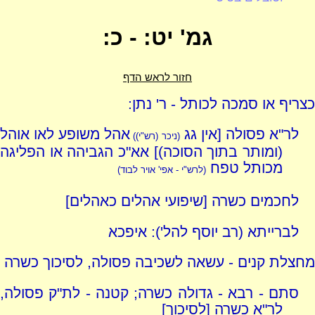
גמ' יט: - כ:
חזור לראש הדף
כצריף או סמכה לכותל - ר' נתן:
לר"א פסולה [אין גג
אהל משופע לאו אוהל
(ניכר (רש"י))
(ומותר בתוך הסוכה)] אא"כ הגביהה או הפליגה
מכותל טפח
(לרש"י - אפי' אויר לבוד)
לחכמים כשרה [שיפועי אהלים כאהלים]
לברייתא (רב יוסף להל'): איפכא
מחצלת קנים - עשאה לשכיבה פסולה, לסיכוך כשרה
סתם - רבא - גדולה כשרה; קטנה - לת"ק פסולה,
לר"א כשרה [לסיכוך]