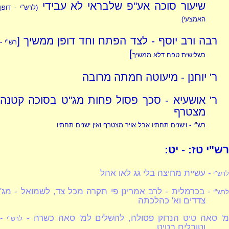
שיעור סוכה אע"פ שלבראי לא עבידי
(לרש"י - דופן
האמצעי)
רבה ורב יוסף - לצד הפתח וחד דופן ממשיך [
רש"י -
]
כשלישית טפח דלא ממשיך
ר' יוחנן - מיעוטה חמתה מרובה
ר' אושעיא - סכך פסול פחות מג"ט בסוכה קטנה
מצטרף
רש"י - וישנים תחתיו אבל אויר מצטרף ואין ישנים תחתיו
רש"י טז: - יט:
- עשיית מחיצה בלי גג לאו אהל
לרש"י
- בכרמלית - לרב אמרינן פי תקרה מכל צד, לשמואל - מג'
לרש"י
צדדים וא' כהלכתה
' סאה טיט הנרוק פסולה, להשלים למ' סאה כשרה -
-
לרש"י
וטובלים בטיט