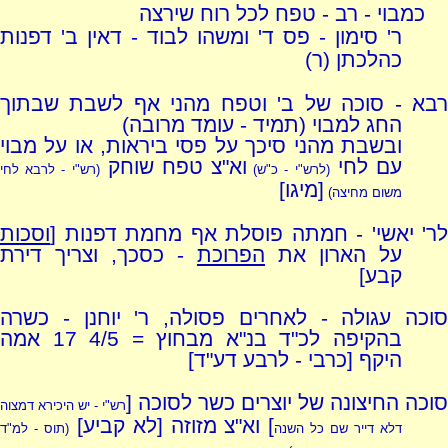
כמבוי - רב - טפח לכל רוח שירצה
ר' סימון - פס ד' ומשהו לבוד - דאין ב' דפנות
כהלכתן (ר)
רבא - סוכה של ב' וטפח מהני אף לשבת שבתוך
החג למבוי (תמיד - עומד מרובה)
ובשבת מהני סיכך על פסי ביראות, או על מבוי
עם לחי
וא"צ טפח שוחק
(לרש"י - כ"ש)
(רש"י - לרבא לחי
[מיגו]
משום מחיצה)
לר' יאשי' - חמתה פוסלת אף מחמת דפנות [
וסכות
על הארון את
הפרוכת
- כסכך, וצריך דירת
קבע]
סוכה עגולה - לאחרים פסולה, ר' יוחנן - כשרה
בהקיפה לכ"ד בנ"א מבחוץ = 4/5 17 אמה
היקף [כרבי - לרבע דע"ד]
סוכה החיצונה של יוצרים כשר לסוכה [
רש"י - יש היכירא דמצוה
] וא"צ מזוזה [לא קביע]
דלא דייר שם כל השנה
(תוס - למ"ד