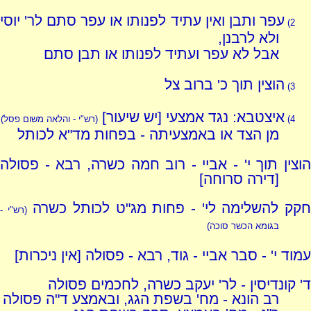
עפר ותבן ואין עתיד לפנותו או עפר סתם לר' יוסי
2)
ולא לרבנן,
אבל לא עפר ועתיד לפנותו או תבן סתם
הוצין תוך כ' ברוב צל
3)
איצטבא: נגד אמצעי [יש שיעור]
4)
(רש"י - והלאה משום פסל)
מן הצד או באמצעיתה - בפחות מד"א לכותל
הוצין תוך י' - אביי - רוב חמה כשרה, רבא - פסולה
[דירה סרוחה]
קק להשלימה לי' - פחות מג"ט לכותל כשרה
(רש"י -
בגומא הכשר סוכה)
עמוד י' - סבר אביי - גוד, רבא - פסולה [אין ניכרות]
ד' קונדיסין - לר' יעקב כשרה, לחכמים פסולה
רב הונא - מח' בשפת הגג, ובאמצע ד"ה פסולה