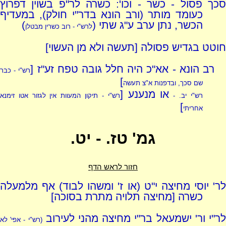
סכך פסול - כשר - וכו': כשרה לר"פ בשוין דפרוץ
כעומד מותר (ורב הונא בדר"י חולק), במעדיף
הכשר, נתן ערב ע"ג שתי (
)
לרש"י - רוב כשרין מבטלן
חוטט בגדיש פסולה [תעשה ולא מן העשוי]
רב הונא - אא"כ היה חלל גובה טפח זע"ז [
רש"י - כבר
]
שם סכך, ובדפנות א"צ תעשה
או מנענע [
רש"י יב. -
רש"י - תיקון המעוות אין לגזור אטו זימנא
]
אחריתי
גמ' טז. - יט.
חזור לראש הדף
לר' יוסי מחיצה י"ט (או ז' ומשהו לבוד) אף מלמעלה
כשרה [מחיצה תלויה מתרת בסוכה]
ר"י ור' ישמעאל בר"י מחיצה מהני לעירוב
(רש"י - אפי' לא