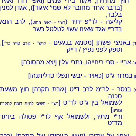
חוץ: מהתירן, איגוד בידי שמים (ואפי' הדר ואגיד
[בדבר אחד מחובר לא שמי' איגוד]), אגדן למנין
בלבד,
קליעה - לר"פ יתיר (
), לרב הונא
רש"י - ראשי החוט
בדר"י אגד שאינו עשוי לטלטל כשר
באניצי פשתן [מטמא בנגעים -
],
)
לרש"י - קודם טוייה כר"י
וספק לפני נפיץ / דייק
אביי - סרי ריחייהו, נתרי עלין [יצא מהסוכה]
ה)
במרור ג"ט [כאויר - יבשי ונפלי כדליתנהו]
ו)
בנסר - לר"מ לרב ד"ט [גזרת תקרה] חוץ משעת
ז)
סכנה
לשמואל בין ג"ט לד"ט [
רש"י - חשיבי להיות דומה לתקרה
]
וגזרינן
ור"י מתיר, ולשמואל אף לר"י פסולה ביותר
מד"ט
ואפי' על צידיהן [נעשו כשפודין של מתכת] (כרב