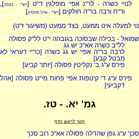
לנויי כשרה - לר"נ אפי' מופלגין ד"ט [
],
רש"י - בטלה
ור"ח ורבה בר"ה חולקים [
]
רש"י - אהל מפסיק
נוי למעלה אינו ממעט, בצד ממעט (משיעור ז"ט)
שמואל - בכילה שבסוכה בגובהה י"ט לל"ק פסולה
לל"ב כשרה אא"כ יש גג
לרבה בר"ה אפי' יש גג כשרה [כר"י דעראי לא
מבטל קבע]
פירס ע"ג ב' נקליטין פסולה [יותר קביע]
פירס ע"ג ד' קינופות אפי' פחות מי"ט פסולה [אהל
דקביעי]
גמ' יא. - טז.
חזור לראש הדף
סכך ע"ג גפן שהדלה פסולה אא"כ רוב סכך