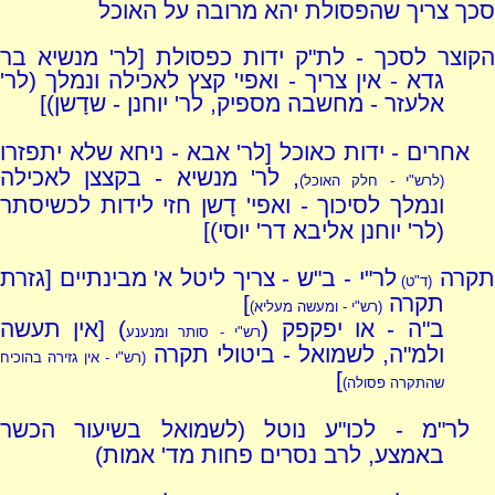
סכך צריך שהפסולת יהא מרובה על האוכל
הקוצר לסכך - לת"ק ידות כפסולת [לר' מנשיא בר
גדא - אין צריך - ואפי' קצץ לאכילה ונמלך (לר'
אלעזר - מחשבה מספיק, לר' יוחנן - שדָשן)]
אחרים - ידות כאוכל [לר' אבא - ניחא שלא יתפזרו
, לר' מנשיא - בקצצן לאכילה
(לרש"י - חלק האוכל)
ונמלך לסיכוך - ואפי' דָשן חזי לידות לכשיסתר
(לר' יוחנן אליבא דר' יוסי)]
קרה
לר"י - ב"ש - צריך ליטל א' מבינתיים [גזרת
(ד"ט)
תקרה
]
(רש"י - ומעשה מעליא)
ב"ה - או יפקפק (
) [אין תעשה
רש"י - סותר ומנענע
ולמ"ה, לשמואל - ביטולי תקרה
(רש"י - אין גזירה בהוכיח
]
שהתקרה פסולה)
לר"מ - לכו"ע נוטל (לשמואל בשיעור הכשר
באמצע, לרב נסרים פחות מד' אמות)