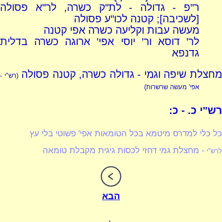
ר"פ - גדולה - לת"ק כשרה, לר"א פסולה
[לשכיבה]; קטנה לכו"ע פסולה
מעשה עבות וקליעה כשרה אפי קטנה
לר' דוסא ור' יוסי אפי' ארוגה כשרה בדלית
גדנפא
חצלת שיפה וגמי - גדולה כשרה, קטנה פסולה
(רש"י -
אפי' מעשה שרשרות)
רש"י כ. - כ:
כל כלי למדרס מיטמא בכל הטומאות אפי' פשוטי בלי עץ
- מחצלת גמי דחזי לכסות גיגית מקבלת טומאה
לרש"י
הבא