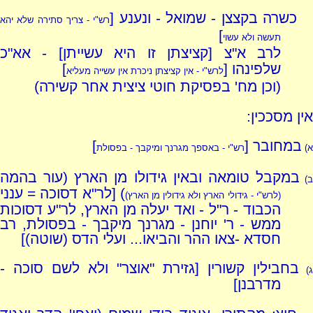
כשרה בקצצן - שמואל - ונענע [
רש"י - צריך סתירה שלא יהא
]
תעשה ולא עשוי
לרב א"צ [קציצתן זו היא עשייתן] - אא"כ
שלפינהו [
]
לרש"י - אין קציצתן ניכרת אין עשייה מעליא
(וכן מח' בפסיקת חוטי ציצית אחר קשירה)
אין מסככין:
במחובר [
]
א)
רש"י - באספך מגרנך ומיקבך - בפסולת
במקבל טומאה ובאין גידולו מן הארץ (עור בהמה
ב)
) [לר"א דסוכה = ענני
(לרש"י - גידולי הארץ ולא גידולין מן הארץ)
הכבוד - ר"ל - ואד יעלה מן הארץ, לר"ע דסוכות
ממש - ר' יוחנן - מגרנך מיקבך - בפסולת, רב
חסדא -צאו ההר והביאו... ועלי הדס (שוטה)]
בחבילין קשורין [גזירת "אוצר" ולא לשם סוכה -
ג)
מדרבנן]