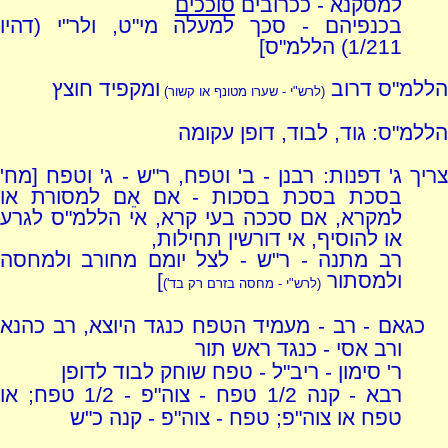
למסקנא - ככרובים
סוככים
בכנפיהם - סכך למעלה מי"ט, ולר"י (דהיו
1/211) הללמ"ס]
הללמ"ס דרוב
ומקפיד חוצץ
(לרש"י - שערו מטונף או קשור)
הללמ"ס: גוד, לבוד, דופן עקומה
צריך ג' דפנות: רבנן - ב' וטפח, ר"ש - ג' וטפח [מח'
בסכת בסכת בסכות - אם אֵם למסורת או
למקרא, אם סככה בעי קרא, אי הללמ"ס לגרע
או להוסיף, אי דורשין תחילות,
רב מתנה - ר"ש - לצל יומם מחורב ולמחסה
ולמסתור
]
(לרש"י - מחסה בזרם רק בד')
כגאם - רב - מעמיד הטפח כנגד היוצא, רב כהנא
ורב אסי - כנגד ראש תור
ר' סימון - ריב"ל - טפח שוחק לבוד לדופן
רבא - קנה 1/2 טפח - צוה"פ - 1/2 טפח; או
טפח או צוה"פ; טפח - צוה"פ - קנה כ"ש