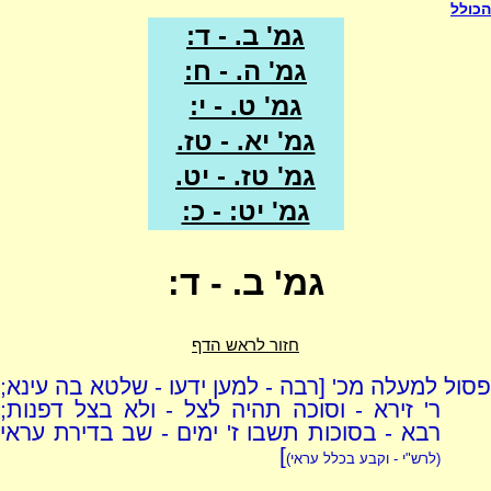
הכולל
גמ' ב. - ד:
גמ' ה. - ח:
גמ' ט. - י:
גמ' יא. - טז.
גמ' טז. - יט.
גמ' יט: - כ:
גמ' ב. - ד:
חזור לראש הדף
פסול למעלה מכ' [רבה - למען ידעו - שלטא בה עינא;
ר' זירא - וסוכה תהיה לצל - ולא בצל דפנות;
רבא - בסוכות תשבו ז' ימים - שב בדירת עראי
]
(לרש"י - וקבע בכלל עראי)