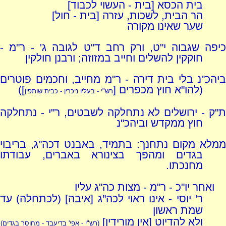
בית הכסא [בית - העשוי לכבוד]
הר הבית, לשכות, עזרה [בית - חול]
שער שאינו מקורה
כיפה שגבוה י"ט, ורק רחב ד"ט לגובה ג' - ר"מ -
חוקקין להשלים וחייב במזוזה; ורבנן חולקין
ביהכ"נ בלי בית דירה - ר"מ מחייב, וחכמים פוטרים
(להו"א חוץ מכפרים [
])
רש"י - בעליו ניכרין - כבית שותפין
ת"ק - ירושלים לא נתחלקה לשבטים, ר"י - נתחלקה
חוץ ממקדש וביהכ"נ
ממלא מקום נתחנך: בתמיד, באבנט דכה"ג, בריבוי
בגדים ומהפך בצינורא באברים, עבודתו
מחנכתו.
ואחר יו"כ - ר"מ - מצות כה"ג עליו
ר' יוסי - אינו ראוי לכה"ג [איבה] (לכתחלה) עד
שמת ראשון
ולא להדיוט [אין מורידין]
(רש"י - אפי' בדיעבד - מחוסר בגדים)