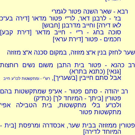
רבא - שאר השנה פטור לגמרי
בז' - לרבנן דאו', לר"י פטור מדאו' [דירה בע"כ
לאו דירה] וחייב מדרבנן [חבוש]
סוכה בחג - ר"י - חייב מדאו' [דירת קבע]
חכמים - פטור [דירת עראי]
שער לחזק בנין א"צ מזוזה, במקום סכנה א"צ מזוזה
רב כהנא - פטור בית התבן משום נשים רוחצות
[גנאי] (כתנא בתרא)
אבל סתם חייבין [בשעריך],
רש"י - ומתקשטות לכו"ע חייב
רב יהודה - סתם פטור - אע"פ שמתקשטות בהם
פטורין [ביתך - המיוחד לך] (כת"ק)
ולכו"ע בלי מתקשטות, בית הטבילה אפי'
מתקשטות פטור
פטורין ממזוזה בבית שער, אכסדרה ומרפסת [בית -
המיוחד לדירה]