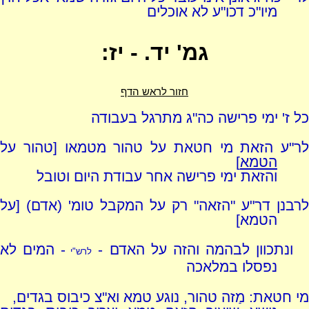
מיו"כ דכו"ע לא אוכלים
גמ' יד. - יז:
חזור לראש הדף
כל ז' ימי פרישה כה"ג מתרגל בעבודה
לר"ע הזאת מי חטאת על טהור מטמאו [טהור על
הטמא
]
והזאת ימי פרישה אחר עבודת היום וטובל
לרבנן דר"ע "הזאה" רק על המקבל טומ' (אדם) [על
הטמא]
ונתכוון לבהמה והזה על האדם -
- המים לא
לרש"י
נפסלו במלאכה
מי חטאת: מַזה טהור, נוגע טמא וא"צ כיבוס בגדים,