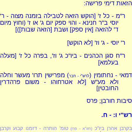
הזאות דימי פרישה:
ר"מ - כל ז' [הוקש הזאה לטבילה בזמנה מצוה - ר'
יוסי ב"ר חנינא - והוי ספק יום ג' או ז' (וחוץ מיום
ד' להזאה [אין ספק] ושבת [הזאה שבות])]
ר' יוסי - ג' וז' [לא הוקש]
ר"ח סגן הכהנים - ביו"כ ג' וז', בפרה כל ז' [מעלה
בעלמא]
מאי - נחתומין (
) מפרישין תרו' מעשר וחלה
לרש"י - חבר
ולא מע"ש [לא אטרחוהו - משום פרהדרין
החובטין]
סיבות חורבן; פרס
רש"י ו: - ח.
קרבן אהרן ביו"כ
טומ' הותרה - דזמנו קבוע וקרבן
(חזו"א - פרו)