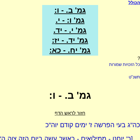
הכולל
גמ' ב. - ו:
גמ' ו: - י.
גמ' י. - יד.
גמ' יד. - יז:
גמ' יח. - כא:
?
כל הזכויות שמורות
תשנ"ט
גמ' ב. - ו:
חזור לראש הדף
כה"ג בעי הפרשה ז' ימים קודם יוה"כ
[ר' יוחנן - ממילואים - כאשר עשה ביום הזה צוה ה'