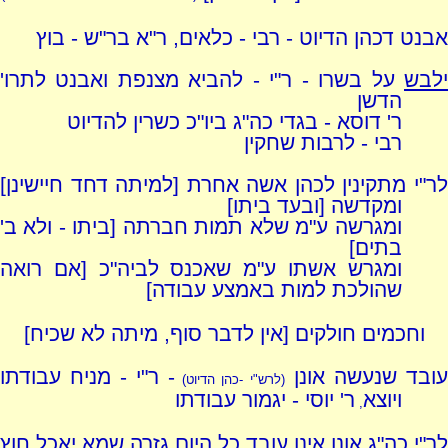
אבנט דכהן הדיוט - רבי - כלאים, ר"א בר"ש - בוץ
ילבש
על בשרו - ר"י - להביא מצנפת ואבנט לתרו'
הדשן
ר' דוסא - בגדי כה"ג ביו"כ כשרין להדיוט
רבי - לרבות שחקין
לר"י מתקינין לכהן אשה אחרת [למיתה דחד חיישינן]
ומקדשה [ובעד ביתו]
ומגרשה ע"מ שלא תמות חברתה [ביתו - ולא ב'
בתים]
ומגרש אשתו ע"מ שאכנס לביה"כ [אם רואה
שהולכת למות באמצע עבודה]
וחכמים חולקים [אין לדבר סוף, מיתה לא שכיח]
ובד שנעשה אונן
- ר"י - מניח עבודתו
(לרש"י -כהן הדיוט)
ויוצא
ר' יוסי - יגמור עבודתו
,
לר"י כה"ג אונן אינו עובד כל היום גזרה שמא יאכל חוץ