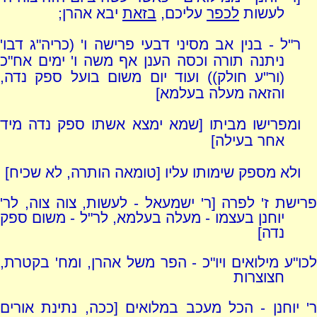
לעשות
לכפר
עליכם,
בזאת
יבא אהרן;
ר"ל - בנין אב מסיני דבעי פרישה ו' (כריה"ג דבו'
ניתנה תורה וכסה הענן אף משה ו' ימים אח"כ
(ור"ע חולק)) ועוד יום משום בועל ספק נדה,
והזאה מעלה בעלמא]
ומפרישו מביתו [שמא ימצא אשתו ספק נדה מיד
אחר בעילה]
ולא מספק שימותו עליו [טומאה הותרה, לא שכיח]
פרישת ז' לפרה [ר' ישמעאל - לעשות, צוה צוה, לר'
יוחנן בעצמו - מעלה בעלמא, לר"ל - משום ספק
נדה]
לכו"ע מילואים ויו"כ - הפר משל אהרן, ומח' בקטרת,
חצוצרות
ר' יוחנן - הכל מעכב במלואים [ככה, נתינת אורים