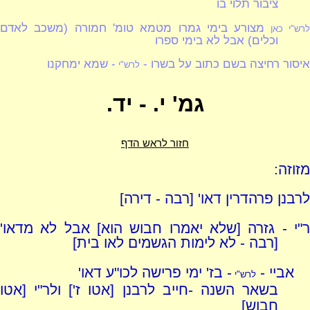
ציבור תלוי בו
מצורע בימי גמרו מטמא טומ' חמורה (משכב לאדם
רש"י כאן
וכלים) אבל לא בימי ספרו
איסור רחיצה בשם כתוב על בשרו -
- שמא ימחקנו
לרש"י
גמ' י. - יד.
חזור לראש הדף
מזוזה:
לרבנן פרהדרין דאו' [רבה - דירה]
ר"י - גזרה [שלא יאמרו חבוש הוא] אבל לא מדאו'
[רבה - לא לימות הגשמים לאו בית]
אביי -
- בז' ימי פרישה לכו"ע דאו'
לרש"י
בשאר השנה -חייב לרבנן [אטו ז'] ולר"י [אטו
חבוש]