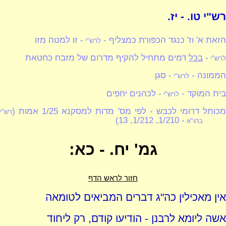
רש"י טו. - יז.
הזאת א' וז' כנגד הכפורת כמצליף -
- זו למטה מזו
לרש"י
-
בכל
דמים מתחיל להקיף מדרום של מזבח כחטאת
לרש"י
הממונה -
- סגן
לרש"י
בית המוקד -
- לכהנים יחפים
לרש"י
כותל דרומי לכבש - לפי מס' מדות למסקנא 1/25 אמות (
רש"י
- 1/210, 1/212, 13)
בהו"א
גמ' יח. - כא:
חזור לראש הדף
אין מאכילין כה"ג דברים המביאים לטומאה
אשה ליומא לרבנן - הודיעו קודם, רק ליחוד