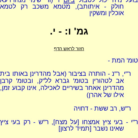
חולק - איתותב), מטמא משכב רק לטמא
אוכלין ומשקין
גמ' ו: - י.
חזור לראש הדף
טומ' המת -
ר"י, ר"נ - הותרה בציבור (אבל מהדרינן באותו בית
אב לטהורין בטומ' גברא לל"ק, ובטומ' קרבן
מהדרינן אאחר בשיריים לאכילה, אינו קבוע זמן,
אילו של אהרן)
ר"ש, רב ששת - דחויה
ר"י - בעי ציץ אמצחו [על מצח], ר"ש - רק בעי ציץ
שאינו נשבר [תמיד לרצון]