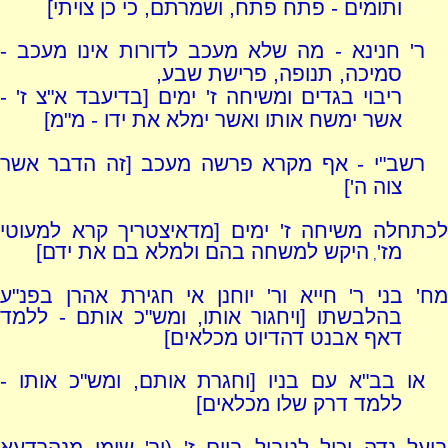
ותומים - פתח פתח, ושמרתם, כי כן צויתי]
ר' חנינא - מה שלא מעכב לדורות אינו מעכב -
סמיכה, תנופה, פרישת שבע,
ריבוי בגדים ומשיחה ז' ימים [בדיעבד א"צ ז' -
אשר ימשח אותו ואשר ימלא את ידו - מ"מ]
רשב"י - אף מקרא פרשה מעכב [זה הדבר אשר
צוה ה']
לכתחלה משיחה ז' ימים [מדאיצטריך קרא למעוטי
מז'
היקש למשחה בהם ולמלא בם את ידם]
,
מח' בני ר' חייא ור' יוחנן אי חגירת אהרן בפנ"ע
בהלבשתו [ויחגור אותו, ומש"כ אותם - ללמד
דאף אבנט דהדיוט מכלאים]
או בב"א עם בניו [וחגרת אותם, ומש"כ אותו -
ללמד דרק שלו מכלאים]
בועל נדה יכול לטבול
ביום
ז' (ור' שימי מנהרדעא