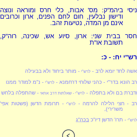
ניסי ביהמ"ק: מס' אבות, כלי חרס ומוראה ונוצה
ודישון נבלעין, חום לחם הפנים, ארון וכרובים
אינם מן המדה, נטיעות זהב.
חסר בבית שני: ארון, סיוע אש, שכינה, רוה"ק,
תשובת או"ת
רש"י יח: - כ:
אשה לחד יומא לרב -
- מותר ביחוד ולא בבעילה
לרש"י
רב הונא בדר"י - כהני שלוחי דרחמנא -
- נ"מ למודר ממנו
לרש"י
ודברת בם ולא בתפלה -
- שהתפלה בלחש
לרש"י - שאלתות דרב אחאי
ב - חצי הלילה להרמה -
- תרומת הדשן (פשטות אפי'
לרש"י
משרירי),
- תרו' הדשן דיו"כ
בכה"ג
לרש"י