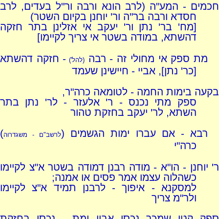
חכמים - המע"ה (לרב הונא ורבה ור"ל בעדים, לרב
חסדא ורבה בר"ה ור' יוחנן בקיום השטר)
[מח' בר' נתן ור' יעקב אי אזלינן בתר חזקה
דהשתא, במודה בשטר אי צריך לקיימו]
מת ספק אי מחולי זה - רבה
- חזקה דהשתא
(להל')
[כר' נתן], אביי - חיישינן שעמד
בקעה בימות החמה - לטומאה כרה"ר,
ספק מתי נכנס - ר' אלעזר - לר' נתן בתר
השתא, לר' יעקב בחזקת טהור
רבא - אם עברו ימות הגשמים (
)
לרשב"ם - משגדרוה
כרה"י
ר' יוחנן - הו"א - מודה רבנן דמודה בשטר א"צ לקיימו
כשהלוה עצמו אמר פסים או אמנה;
למסקנא - איפוך - לרבנן תמיד א"צ לקיימו
ולר"מ צריך
ספק קטן שמכר נכסי אביו ומת - נכסי בחזקת