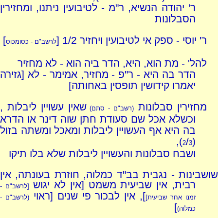
ר' יהודה הנשיא, ר"מ - לטיבועין ניתנו, ומחזירין
הסבלונות
ר' יוסי - ספק אי לטיבועין ויחזיר 1/2 [
]
לרשב"ם - כסומכוס
להל' - מת הוא, היא, הדר ביה הוא - לא מחזיר
הדר בה היא - ר"פ - מחזיר, אמימר - לא [גזירה
יאמרו קידושין תופסין באחותה]
מחזירין סבלונות
שאין עשויין ליבלות ,
(רשב"ם - סתם)
וכשלא אכל שם סעודת חתן שוה דינר או הדרא
בה היא אף העשויין ליבלות ומאכל ומשתה בזול
),
/
(
2
3
ושבח סבלונות והעשויין ליבלות שלא בלו תיקו
שושבינות - נגבית בב"ד כמלוה, חוזרת בעונתה, אין
רבית, אין שביעית משמט [אין לא יגוש
[
לרשב"ם -
], אין לבכור פי שנים [ראוי
זמנו אחר שביעית
]
(לרשב"ם -
]
כמלוה)