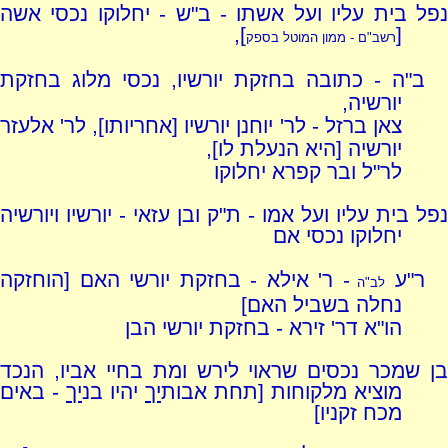
נפל בית עליו ועל אשתו - ב"ש - יחלוקו נכסי אשה
],
[
רשב"ם - ממון המוטל בספק
ב"ה - כתובה בחזקת יורשיו, נכסי מלוג בחזקת
יורשיה,
צאן ברזל - לר' יוחנן יורשיו [אחריותו], לר' אלעזר
יורשיה [היא הנעלת לו],
לר"ל ובר קפרא יחלוקו
נפל בית עליו ועל אמו - ת"ק ובן עזאי - יורשיו ויורשיה
יחלוקו נכסי אם
ר"ע
- ר' אילא - בחזקת יורשי האם [הוחזקה
לב"ה
נחלה בשביל האם]
הו"א דר' זירא - בחזקת יורשי הבן
בן שמכר נכסים שראוי לירש ומת בחיי אביו, הנכד
מוציא מלקוחות [תחת אבות
יך
יהיו בנ
יך
- באים
מכח זקניו]