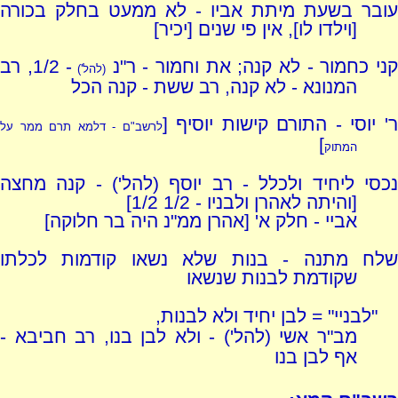
עובר בשעת מיתת אביו - לא ממעט בחלק בכורה
[וילדו לו], אין פי שנים [יכיר]
ני כחמור - לא קנה; את וחמור - ר"נ
- 1/2, רב
(להל')
המנונא - לא קנה, רב ששת - קנה הכל
' יוסי - התורם קישות יוסיף [
לרשב"ם - דלמא תרם ממר על
]
המתוק
נכסי ליחיד ולכלל - רב יוסף (להל') - קנה מחצה
[והיתה לאהרן ולבניו - 1/2 1/2]
אביי - חלק א' [אהרן ממ"נ היה בר חלוקה]
שלח מתנה - בנות שלא נשאו קודמות לכלתו
שקודמת לבנות שנשאו
"לבניי" = לבן יחיד ולא לבנות,
מב"ר אשי (להל') - ולא לבן בנו, רב חביבא -
אף לבן בנו