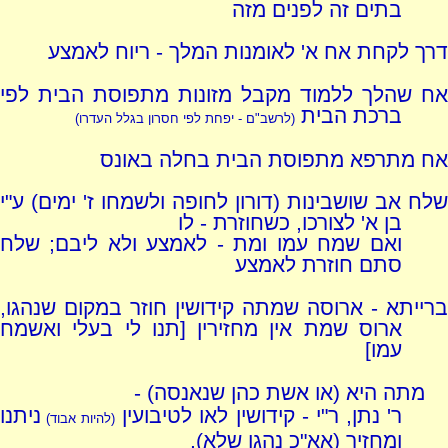
בתים זה לפנים מזה
דרך לקחת אח א' לאומנות המלך - ריוח לאמצע
אח שהלך ללמוד מקבל מזונות מתפוסת הבית לפי
ברכת הבית
(לרשב"ם - יפחת לפי חסרון בגלל העדרו)
אח מתרפא מתפוסת הבית בחלה באונס
שלח אב שושבינות (דורון לחופה ולשמחו ז' ימים) ע"י
בן א' לצורכו, כשחוזרת - לו
ואם שמח עמו ומת - לאמצע ולא ליבם; שלח
סתם חוזרת לאמצע
ברייתא - ארוסה שמתה קידושין חוזר במקום שנהגו,
ארוס שמת אין מחזירין [תנו לי בעלי ואשמח
עמו]
מתה היא (או אשת כהן שנאנסה) -
ר' נתן, ר"י - קידושין לאו לטיבועין
ניתנו
(להיות אבוד)
ומחזיר (אא"כ נהגו שלא),