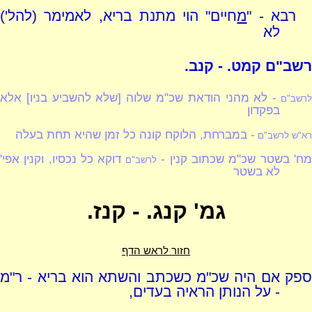
רבא - "
מ
חיים" הוי מתנת בריא, לאמימר (להל')
לא
רשב"ם קמט. - קנב.
- לא מהני הודאת שכ"מ שלוה [שלא להשביע בניו] אלא
רשב"ם
בפקדון
- במברחת, הלוקח קונה כל זמן שהיא תחת בעלה
רא"ש לרשב"ם
ח' בשטר שכ"מ שכתוב קנין -
דוקא כל נכסיו, וקנין אפי'
לרשב"ם
לא בשטר
גמ' קנג. - קנז.
חזור לראש הדף
ספק אם היה שכ"מ כשכתב והשתא הוא בריא - ר"מ
- על הנותן הראיה בעדים,