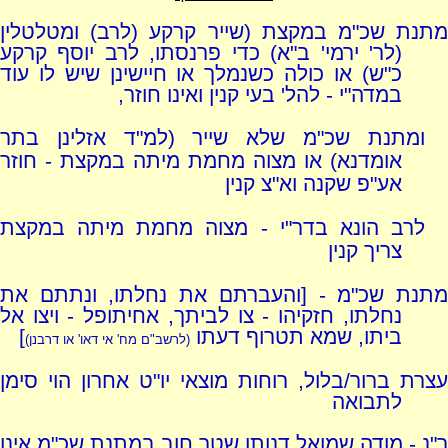
מתנת שכ"מ במקצת (שייר קרקע (לרב) ומטלטלין
(לר' ירמי' ב"א) כדי פרנסתו, לרב יוסף קרקע
כ"ש) או כולה כשנמלך או חיישינן שיש לו עוד
במדה"י - להל' בעי קנין ואינו חוזר,
ומתנת שכ"מ שלא שייר (למ"ד אזלינן בתר
אומדנא) או מצוה מחמת מיתה במקצת - חוזר
אע"פ שקנה וא"צ קנין
לרב הונא בדר"י - מצוה מחמת מיתה במקצת
צריך קנין
מתנת שכ"מ - [והעברתם את נחלתו, ונתתם את
נחלתו, חזקיהו - צו לביתך, אחיתופל - ויצו אל
ביתו, שמא תטרוף דעתו
]
(לרשב"ם מח' אי דאו' או דרבנן)
עצרת ברור/בלול, רוחות מוצאי יו"ט אחרון הוי סימן
לתבואה
ר"נ - מודה שמואל דנותן שטר חוב במתנת שכ"מ אינו