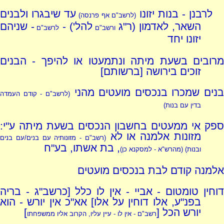
לרבנן - בנות יזונו
עד שיבגרו ולבנים
(לרשב"ם אף פרנסה)
השאר, לאדמון (ר"ג
להל') -
- שניהם
ורשב"ם
לרשב"ם
יזונו יחד
מרובים בשעת מיתה ונתמעטו או להיפך - הבנים
זוכים בירושה [ברשותם]
בנים שמכרו בנכסים מועטים מהני
(לרשב"ם - קודם העמדה
בדין עם בנות)
ספק אי ממעטים בחשבון הנכסים בשעת מיתה ע"י:
מזונות אלמנה או לא
(רשב"ם - מזונותיה עם בנים/עם בנים
, בת אשתו, בע"ח
ובנות) (מהרש"א - למסקנא כן)
אלמנה קודם לבת בנכסים מועטים
דוחין טומטום - אביי - אין לו כלל [כרשב"ג - בריה
בפנ"ע, אלו דוחין על אלו] אא"כ אין יורש - הוא
יורש הכל [
]
רשב"ם - אין לו - עיין עליו, הקרוב אליו ממשפחתו