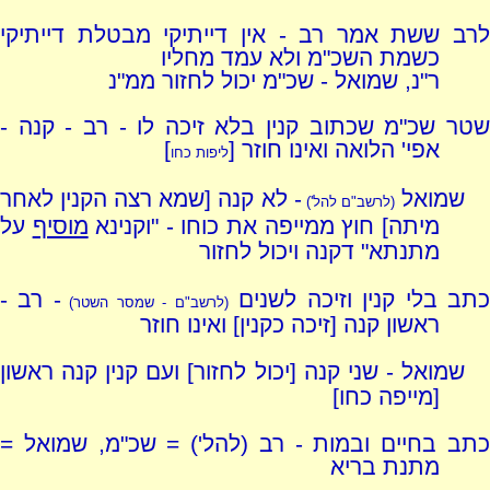
לרב ששת אמר רב - אין דייתיקי מבטלת דייתיקי
כשמת השכ"מ ולא עמד מחליו
ר"נ, שמואל - שכ"מ יכול לחזור ממ"נ
שטר שכ"מ שכתוב קנין בלא זיכה לו - רב - קנה -
אפי' הלואה ואינו חוזר [
]
ליפות כחו
שמואל
- לא קנה [שמא רצה הקנין לאחר
(לרשב"ם להל')
מיתה] חוץ ממייפה את כוחו - "וקנינא
מוסיף
על
מתנתא" דקנה ויכול לחזור
תב בלי קנין וזיכה לשנים
- רב -
(לרשב"ם - שמסר השטר)
ראשון קנה [זיכה כקנין] ואינו חוזר
שמואל - שני קנה [יכול לחזור] ועם קנין קנה ראשון
[מייפה כחו]
כתב בחיים ובמות - רב (להל') = שכ"מ, שמואל =
מתנת בריא