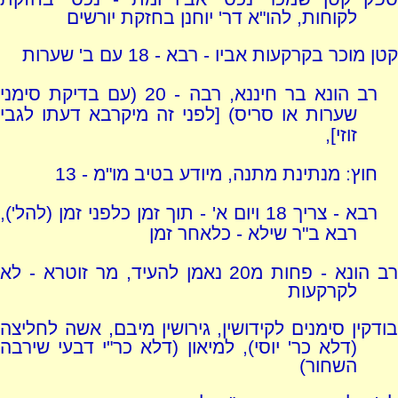
לקוחות, להו"א דר' יוחנן בחזקת יורשים
קטן מוכר בקרקעות אביו - רבא - 18 עם ב' שערות
רב הונא בר חיננא, רבה - 20 (עם בדיקת סימני
שערות או סריס) [לפני זה מיקרבא דעתו לגבי
זוזי],
חוץ: מנתינת מתנה, מיודע בטיב מו"מ - 13
רבא - צריך 18 ויום א' - תוך זמן כלפני זמן (להל'),
רבא ב"ר שילא - כלאחר זמן
רב הונא - פחות מ20 נאמן להעיד, מר זוטרא - לא
לקרקעות
בודקין סימנים לקידושין, גירושין מיבם, אשה לחליצה
(דלא כר' יוסי), למיאון (דלא כר"י דבעי שירבה
השחור)