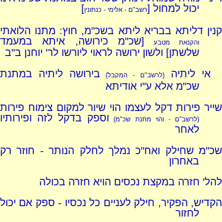
יכול למחול [
]
רשב"ם - אלימי - כנתונין
קנין דליתא בבריא ליתא בשכ"מ, חוץ: מתנו הלואתי
[שכ"מ כירושה, איתא במעמד
והקנאת מטבע
שלשתן] ולשון ירושה לראוי ליורשו לר' יוחנן ב"ב
אי ליתיה
בירושה ליתיה במתנת
(לרשב"ם - המקבל)
שכ"מ אלא ע"י אודיתא
שייר פירות דקל לעצמו הוי שיור למקום צימוח פירות
וספק בדקל לזה ופירותיו
(לרשב"ם - והוי מתנת שכ"מ)
לאחר
שכ"מ שחילק ואח"כ נמלך לחלק הנותר - חוזר רק
באחרון
להל' חזרה במקצת נכסים הויא חזרה בכולה
הקדיש, הפקיר, חילק לעניים כל נכסיו - ספק אם יכול
לחזור