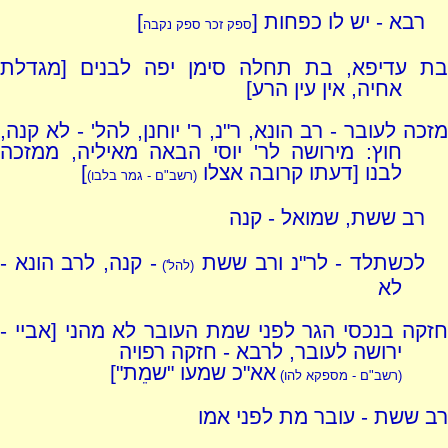
רבא - יש לו כפחות [
]
ספק זכר ספק נקבה
בת עדיפא, בת תחלה סימן יפה לבנים [מגדלת
אחיה, אין עין הרע]
מזכה לעובר - רב הונא, ר"נ, ר' יוחנן, להל' - לא קנה,
חוץ: מירושה לר' יוסי הבאה מאיליה, ממזכה
לבנו [דעתו קרובה אצלו
]
(רשב"ם - גמר בלבו)
רב ששת, שמואל - קנה
לכשתלד - לר"נ ורב ששת
- קנה, לרב הונא -
(להל')
לא
חזקה בנכסי הגר לפני שמת העובר לא מהני [אביי -
ירושה לעובר, לרבא - חזקה רפויה
אא"כ שמעו "שמֵת"]
(רשב"ם - מספקא להו)
רב ששת - עובר מת לפני אמו