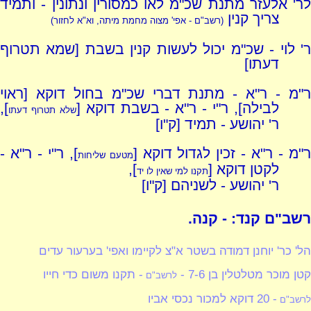
לר' אלעזר מתנת שכ"מ לאו כמסורין ונתונין - ותמיד
צריך קנין
(רשב"ם - אפי' מצוה מחמת מיתה, וא"א לחזור)
ר' לוי - שכ"מ יכול לעשות קנין בשבת [שמא תטרוף
דעתו]
ר"מ - ר"א - מתנת דברי שכ"מ בחול דוקא [ראוי
לבילה], ר"י - ר"א - בשבת דוקא [
],
שלא תטרוף דעתו
ר' יהושע - תמיד [ק"ו]
"מ - ר"א - זכין לגדול דוקא [
], ר"י - ר"א -
מטעם שליחות
לקטן דוקא [
],
תקנו למי שאין לו יד
ר' יהושע - לשניהם [ק"ו]
רשב"ם קנד: - קנה.
הל' כר' יוחנן דמודה בשטר א"צ לקיימו ואפי' בערעור עדים
קטן מוכר מטלטלין בן 7-6 -
- תקנו משום כדי חייו
לרשב"ם
- 20 דוקא למכור נכסי אביו
לרשב"ם