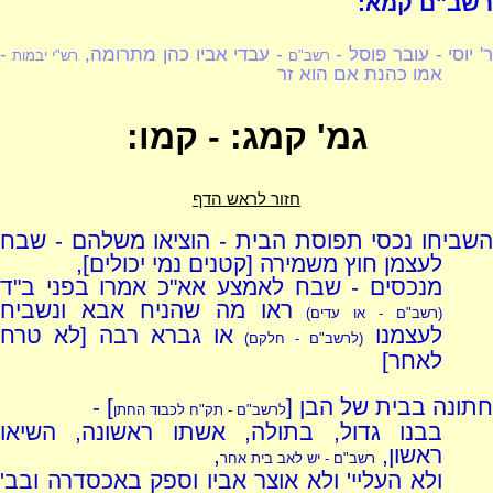
רשב"ם קמא:
' יוסי - עובר פוסל -
- עבדי אביו כהן מתרומה,
-
רשב"ם
רש"י יבמות
אמו כהנת אם הוא זר
גמ' קמג: - קמו:
חזור לראש הדף
השביחו נכסי תפוסת הבית - הוציאו משלהם - שבח
לעצמן חוץ משמירה [קטנים נמי יכולים],
מנכסים - שבח לאמצע אא"כ אמרו בפני ב"ד
ראו מה שהניח אבא ונשביח
(רשב"ם - או עדים)
לעצמנו
או גברא רבה [לא טרח
(לרשב"ם - חלקם)
לאחר]
חתונה בבית של הבן [
] -
לרשב"ם - תק"ח לכבוד החתן
בבנו גדול, בתולה, אשתו ראשונה, השיאו
ראשון,
,
רשב"ם - יש לאב בית אחר
ולא העליי' ולא אוצר אביו וספק באכסדרה ובב'