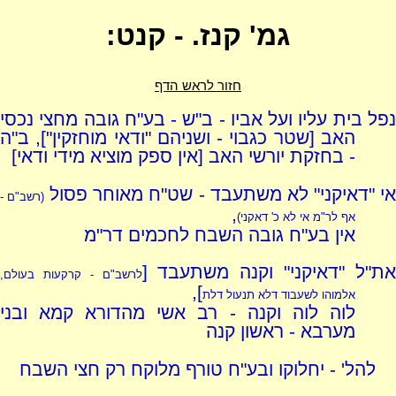
גמ' קנז. - קנט:
חזור לראש הדף
נפל בית עליו ועל אביו - ב"ש - בע"ח גובה מחצי נכסי
האב [שטר כגבוי - ושניהם "ודאי מוחזקין"], ב"ה
- בחזקת יורשי האב [אין ספק מוציא מידי ודאי]
י "דאיקני" לא משתעבד - שט"ח מאוחר פסול
(רשב"ם -
,
אף לר"מ אי לא כ' דאקני)
אין בע"ח גובה השבח לחכמים דר"מ
ת"ל "דאיקני" וקנה משתעבד [
לרשב"ם - קרקעות בעולם,
],
אלמוהו לשעבוד דלא תנעול דלת
לוה לוה וקנה - רב אשי מהדורא קמא ובני
מערבא - ראשון קנה
להל' - יחלוקו ובע"ח טורף מלוקח רק חצי השבח