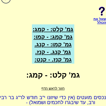
שאל את
הכולל
גמ' קלט: - קמג:
גמ' קמג: - קמו:
גמ' קמו: - קנג.
גמ' קנג. - קנז.
גמ' קנז. - קנט:
גמ' קלט: - קמג:
חזור לראש הדף
נכסים מועטים (אין כדי שיזונו י"ב חודש לר"ג בר רבי
ורב, עד שיבגרו לחכמים ושמואל) -