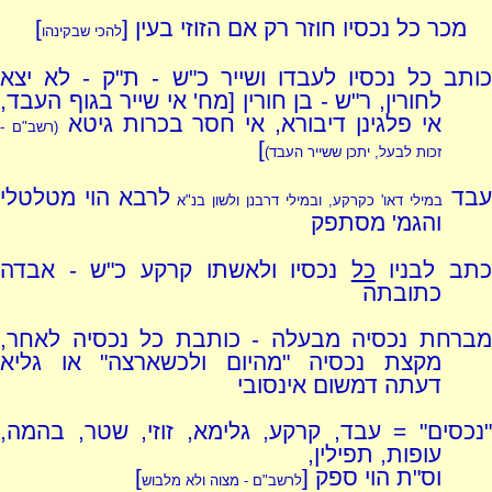
מכר כל נכסיו חוזר רק אם הזוזי בעין [
]
להכי שבקינהו
כותב כל נכסיו לעבדו ושייר כ"ש - ת"ק - לא יצא
לחורין, ר"ש - בן חורין [מח' אי שייר בגוף העבד,
אי פלגינן דיבורא, אי חסר בכרות גיטא
(רשב"ם -
]
זכות לבעל, יתכן ששייר העבד)
עבד
לרבא הוי מטלטלי
במילי דאו' כקרקע, ובמילי דרבנן ולשון בנ"א
והגמ' מסתפק
כתב לבניו
כל
נכסיו ולאשתו קרקע כ"ש - אבדה
כתובתה
מברחת נכסיה מבעלה - כותבת כל נכסיה לאחר,
מקצת נכסיה "מהיום ולכשארצה" או גליא
דעתה דמשום אינסובי
"נכסים" = עבד, קרקע, גלימא, זוזי, שטר, בהמה,
עופות, תפילין,
וס"ת הוי ספק [
]
לרשב"ם - מצוה ולא מלבוש