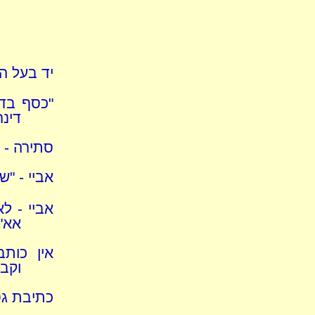
יד בעל ה
"כסף בדי
דינר
סתירה - 
אביי - "ש
אביי - ל
אא"
אין כותב
וקבל
כתיבת גט