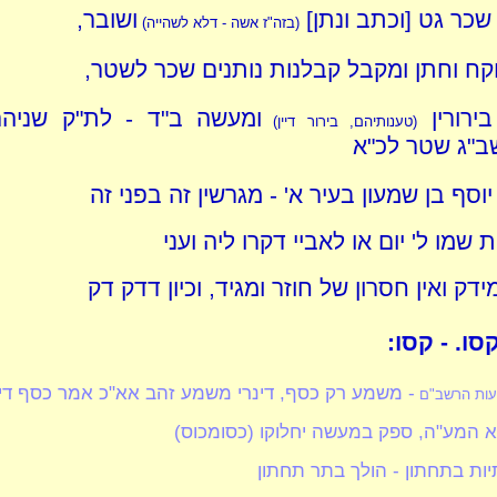
שכר גט [וכתב ונתן]
ושובר,
(בזה"ז אשה - דלא לשהייה)
וקח וחתן ומקבל קבלנות נותנים שכר לשטר,
ירורין
ומעשה ב"ד - לת"ק שניהם 
(טענותיהם, בירור דיין)
ב"ג שטר לכ"א
יוסף בן שמעון בעיר א' - מגרשין זה בפני זה
 שמו ל' יום או לאביי דקרו ליה ועני
דק ואין חסרון של חוזר ומגיד, וכיון דדק דק
ו. - קסו:
- משמע רק כסף, דינרי משמע זהב אא"כ אמר כסף דינ
ות הרשב"ם
 המע"ה, ספק במעשה יחלוקו (כסומכוס)
יות בתחתון - הולך בתר תחתון