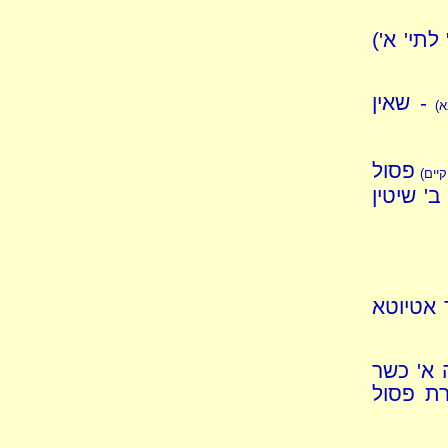
לתי' א')
- שאין
א)
פסול
קיים)
ב' שיטין
 אטיוטא
 א' כשר
רת פסול