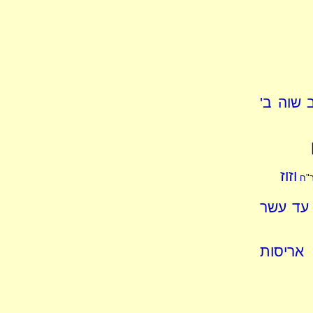
 שוה ב'
וזוז
"ח
 עד עשר
 אריסות