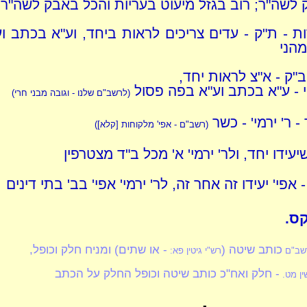
לשה"ר; רוב בגזל מיעוט בעריות והכל באבק לשה"ר
ות - ת"ק - עדים צריכים לראות ביחד, וע"א בכתב ו
מהני
ב"ק - א"צ לראות יחד,
 - ע"א בכתב וע"א בפה פסול
(לרשב"ם שלנו - וגובה מבני חרי)
- ר' ירמי' - כשר
(רשב"ם - אפי' מלקוחות [קלא])
יעידו יחד, ולר' ירמי' א' מכל ב"ד מצטרפין
- אפי' יעידו זה אחר זה, לר' ירמי' אפי' בב' בתי דינים
ס.
כותב שיטה (
- או שתים) ומניח חלק וכופל,
שב"ם
רש"י גיטין פא:
- חלק ואח"כ כותב שיטה וכופל החלק על הכתב
ין מט.