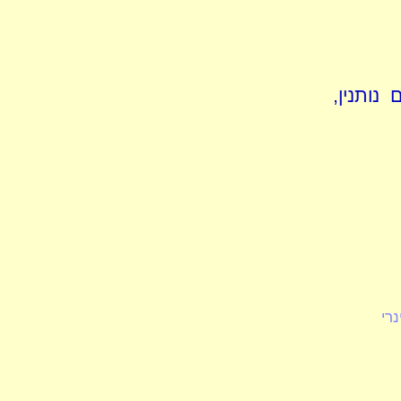
נותנין,
רי