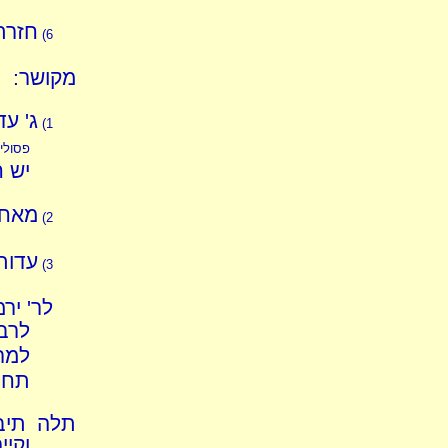
חזרת
6)
מקושר:
ג' ע
1)
פסולי
יש ח
מאחר
2)
עדות 
3)
לר' יר
לרב
למר
תחת
תלה תיבה
וקיי