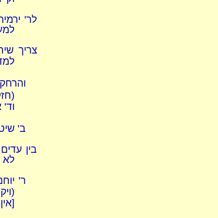
לר' ירמיה
למע
צריך שיח
למד
והרחקת
(חזק
וד' 
ב' שיט
בין עדים
לא ח
ר' יוח
(וי
[אין