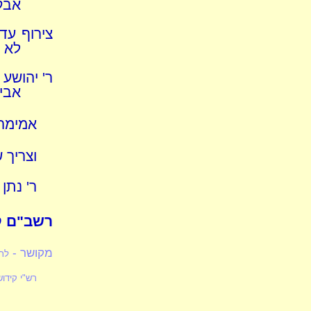
אבק 
צירוף עד
לא 
ר' יהושע 
אביי
אמימר 
וצריך ש
ר' נתן 
רשב"ם ק
מקושר -
לר
רש"י קידוש