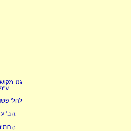
גט מקוש
ע"פ 
להל' פשו
ב' ע
1)
חתימ
4)