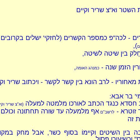
 השטר וא"צ שריר וקיים
דים - לכה"פ כמספר הקשרים (לחזקי' ישלים בקרובים,
),
ם
ָלק בין שיטה לשיטה,
ין הזמן שנה -
,
כמנהג האומה
מאחוריו - לרב הונא בין קשר לקשר - ויכתוב שריר וקי
מי' בר אבא:
 חסדא כנגד הכתב לאורכו מלמטה למעלה
(וא"צ שריר וקי
 זוטרא -
אף מלמעלה עד שורה תחתונה וכולם 
לרשב"ם
 זה
 בין השיטים וקיימוֹ בסוף כשר, אבל מחק במקו
ם" וכשיעורו פסול