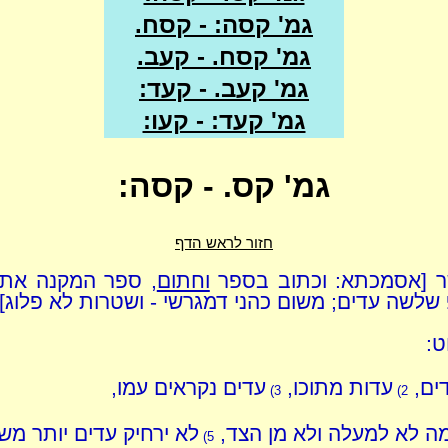
גמ' קסה: - קסח.
גמ' קסח. - קעב.
גמ' קעב. - קעד:
גמ' קעד: - קעו:
גמ' קס. - קסה:
חזור לראש הדף
ר [אסמכתא: וכתוב בספר
וחתום
, ספר המקנה את
שלשה עדים; משום כהני דמגרשי - ושטרות לא פלוג]
ט:
דים,
עדות מתוכו,
עדים נקראים עמו,
3)
2)
ה לא למעלה ולא מן הצד,
לא ירחיק עדים יותר מש
5)