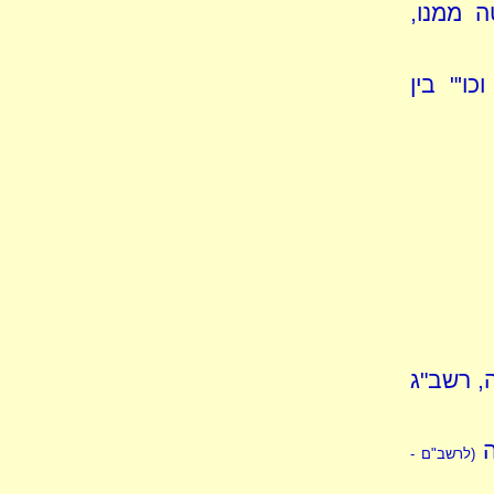
 ממנו,
ו'" בין
, רשב"ג
ה
(לרשב"ם -