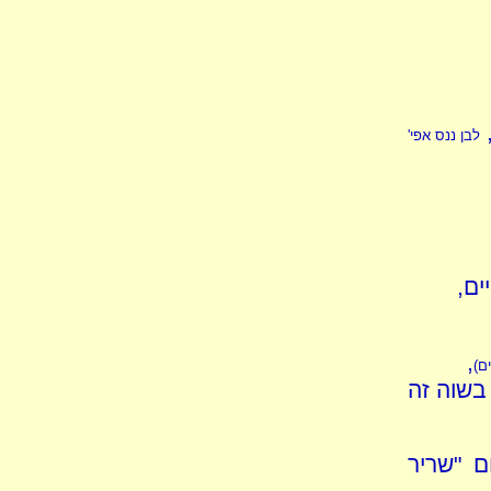
לבן ננס אפי'
ים,
,
ים)
בשוה זה
ם "שריר