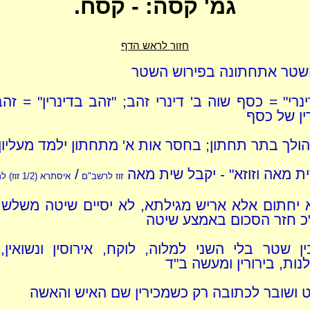
גמ' קסה: - קסח.
חזור לראש הדף
שטר אתחתונה בפירוש השטר
נרי" = כסף שוה ב' דינרי זהב; "זהב בדינרין" = זהב
ין של כסף
הולך בתר תחתון; בחסר אות א' מתחתון ילמד מעליון
ית מאה וזוזא" - יקבל שית מאה
/
זוז לרשב"ם
איסתרא
(
1/2
זוז)
לר
א יחתום אלא אריש מגילתא, לא יסיים שיטה משלש
כ חזר הסכום באמצע שיטה
ין שטר בלי השני למלוה, לוקח, אירוסין ונשואין,
נות, בירורין ומעשה ב"ד
 ושובר לכתובה רק כשמכירין שם האיש והאשה