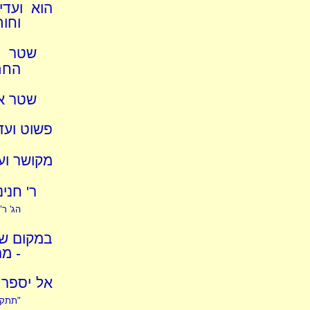
הוא ועד
וחו
שטר אנ
החת
שטר אמ
פשוט ועדי
מקושר ועד
ר' חנינ
הג' ר
במקום שנ
- מ
אל יספר 
"תתקבל