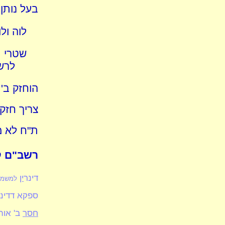
בעל נותן 
לוה ול
שטרי ב
לרש
הוחזק ב' 
צריך חזקת
ת"ח לא מי
רשב"ם קס
דינר
ין
למשמע
ספקא דדינא
חסר
ב' אות