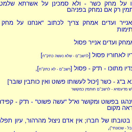
יו על מחק כשר - ולא סמכינן על אשרתא שלמטה
תמין רק אם נמחק בפניהם
ייר ועדים אמחק צריך לכתוב "אנחנו על מחק וכ
ימות
חק ועדים אנייר פסול
ו לאחוריו פסול [
]
לרשב"ם - שלא נעשה כתק"ח
יו מתוכו - ת"ק - פסול [
],
רשב"ם - לא כתק"ח
א ב"ג - כשר [יכול לעשותו פשוט ואין כותבין שובר]
"ש מדעסויא - לרשב"ם חותמין כמקושר
הגו בפשוט ומקושר וא"ל "עשה פשוט" - ת"ק - קפידה
ראה מקום
בטובתו של חברו; אין אדם ניצול מהרהור, עיון תפל
,
 - שכוונתי")