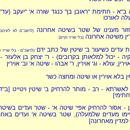
 ב"א - חתימת "ראובן בן" כנגד שורה א' "יעקב (עד" 
לה לאורכו
זור מענינו של שטר בשיטה אחרונה
(לרשב"ם לא לעיכוב
ין משיטה אחרונה
(בלי שריר וקיים)
 עדים כשיעור ב' שיטין של כתב ידם
(לרשב"ם - בלי שריר ו
יה - יכול למלאותן בקרובים) - ר' יצחק בן אלעזר - 
אוירין, עולא - וג' אוירין, ר' אבהו - שיטה א' וב' אוירין
ין בלא אוירין או שיטה ומחצה כשר
 לאשרתא - רב - מותר להרחיק ב' שיטין ויטייט [ב"ד
תימי]
נן - אסור להרחיק אפי' שיטה א' - שטר ועדים בשיטה
קיימו מעדים שלמעלה), שטר בשיטה א' ועדים באח
 למדין מאחרונה]