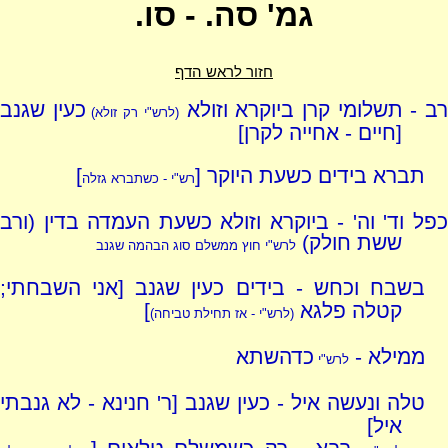
גמ' סה. - סו.
חזור לראש הדף
ב - תשלומי קרן ביוקרא וזולא
כעין שגנב
(לרש"י רק זולא)
[חיים - אחייה לקרן]
תברא בידים כשעת היוקר [
]
רש"י - כשתברא גזלה
כפל וד' וה' - ביוקרא וזולא כשעת העמדה בדין (ורב
ששת חולק)
לרש"י חוץ ממשלם סוג הבהמה שגנב
בשבח וכחש - בידים כעין שגנב [אני השבחתי;
קטלה פלגא
]
(לרש"י - אז תחילת טביחה)
ממילא -
כדהשתא
לרש"י
טלה ונעשה איל - כעין שגנב [ר' חנינא - לא גנבתי
איל]