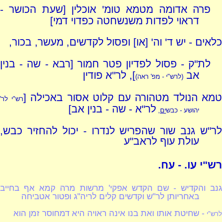
פרה אדומה מטמא טומ' אוכלין [שעת הכושר -
דראוי לפדות משנשחטה כפדוי דמי]
כלאים - יש ד' וה' [או] ופסול לקדשים, מעשר, בכור,
לת"ק - פסול לפדיון פטר חמור [רבא - שה - בנין
אב
], לר"א פודין
(לרש"י - מפ' ראה)
טמא הנולד מטהורה עם קלוט אסור באכילה [
רש"י לר'
לר"א - שה - בנין אב]
יהושע - כבש
ים
,
לר"ש גנב שור שהפריש לנדרו - יכול להחזיר כבש,
עולת עוף לראב"ע
רש"י עו. - עח.
גנב והקדיש - שם הקדש אפקי' מרשות מרה קמא אף בחייב
באחריותן לר"ש וקדשים קלים לריה"ג ופטור אטביחה
- שחיטת אותו ואת בנו אינה ראויה היא דמחוסר זמן הוא
לרש"י