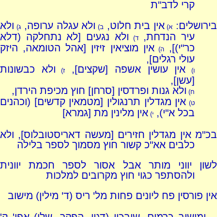
קרי לדב"ת
ירושלים:
אין בית חלוט,
ולא עגלה ערופה,
ולא
א)
ב)
ג)
עיר הנדחת,
ולא נגעים [לא נתחלקה (דלא
ד)
כר"י)],
אין מוציאין זיזין [אהל הטומאה, היזק
ה)
עולי רגלים],
אין עושין אשפה [שקצים],
ולא כבשונות
ו)
ז)
[עשן],
ולא גנות ופרדסין [סרחן] חוץ מכיפת הירדן,
ח)
אין מגדלין תרנגולין [מטמאין קדשים] (וכהנים
ט)
בכל א"י),
אין מלינין מת [גמרא]
י)
בכ"מ אין מגדלין חזירים [מעשה דאריסטובלוס], ולא
כלבים אא"כ קשור חוץ מסמוך לספר בלילה
לשון יווני מותר אבל אסור לספר חכמת יוונית
ולהסתפר כגוי חוץ מקרובים למלכות
אין פורסין פח ליונים פחות מל' ריס (ד' מילין) מישוב
ומישוב כרמים, שובכין (דגוי, הפקר, שלו) אפי' ק'