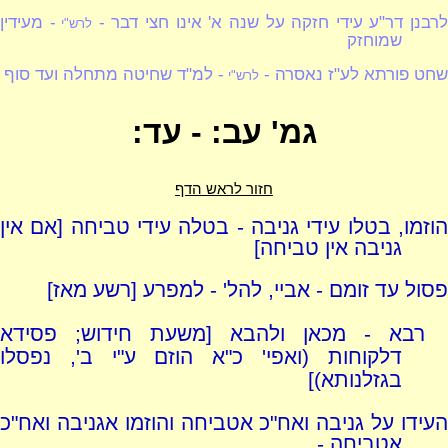
רבנן דר"ע עידי חזקה על שנה א' אינו חצי דבר -
- מעידין
לרש"י
שמוחזק
שחט פורתא לע"ז נאסרה -
- למ"ד שחיטה מתחלה ועד סוף
לרש"י
גמ' עב: - עד:
חזור לראש הדף
הוזמו, בטלו עידי גניבה - בטלה עידי טביחה [אם אין
גניבה אין טביחה]
פסול עד זומם - אביי, להל' - למפרע [רשע מאז]
רבא - מכאן ולהבא [משעת חידוש; פסידא
דלקוחות (ואפי' כ"א הוזם ע"י ב', נפסלו
בגזלנותא)]
העידו על גניבה ואח"כ אטביחה והוזמו אגניבה ואח"כ
אטביחה -