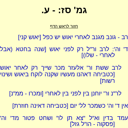
גמ' סז: - ע.
חזור לראש הדף
רב - גונב מגנב לאחרי יאוש יש כפל [יאוש קני]
ד' וה': לרב ור"ל רק לפני יאוש [שנה בחטא (אבל
לאחרי - שלו)]
לרב ששת ור' אלעזר מכר שייך רק לאחר יאוש
[כטביחה דאהנו מעשיו שקנה לוקח ביאוש ושינוי
רשות]
לר"נ ור' יוחנן בין לפני בין לאחרי [ומכרו - ממ"נ]
אין ד' וה' כשמכר לל' יום [כטביחה דאינה חוזרת]
עמד בדין וא"ל "צא תן לו" ושחט פטור מד' וה'
[פסקוה - הו"ל גזל]