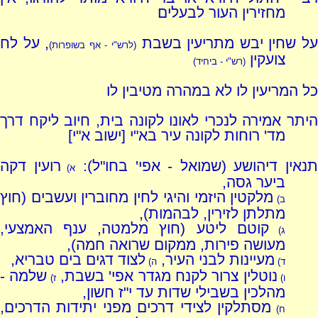
מחזירין העור לבעלים
ל שחין יבש מתריעין בשבת
, על לח
(לרש"י - אף בשופרות)
צועקין
(רש"י - ביחיד)
כל המריעין לו לא במהרה מטיבין לו
היתר אמירה לנכרי לאונו לקונה בית, חיוב ליקח דרך
מד' רוחות לקונה עיר בא"י [ישוב א"י]
תנאין דיהושע (שמואל - אפי' בחו"ל):
רועין דקה
א)
ביער גסה,
מלקטין היזמי והיגי לחין מחוברין ועשבים (חוץ
ב)
מתלתן לזירין, לבהמות),
קוטם ליטע (חוץ מלמטה, ענף האמצעי,
ג)
מעושה פירות, ממקום שרואה חמה),
מעיינות לבני העיר,
לצוד דגים בים טבריא,
ד)
ה)
נוטלין צרור לקנח מגדר אפי' בשבת,
שלמה -
ו)
ז)
מהלכין בשבילי שדות עד י"ז חשון,
מסתלקין לצידי דרכים מפני יתידות הדרכים,
ח)