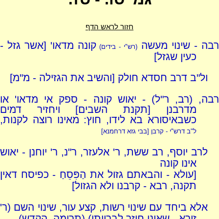
חזור לראש הדף
רבה - שינוי מעשה
קונה מדאו' [אשר גזל -
(רש"י - בידים)
כעין שגזל]
ול"ב דרב חסדא חולק [והשיב את הגזילה - מ"מ]
רבה, (רב, ר"ל) - יאוש קונה - ספק אי מדאו' או
מדרבנן [תקנת השבים] ויחזיר דמים
כשבאיסורא בא לידו, חוץ: מאינו רוצה לקנות,
ל"ב דרש"י - קרבן [בבי גזא דרחמנא]
לרב יוסף, רב ששת, ר' אלעזר, ר"נ, ר' יוחנן - יאוש
אינו קונה
[עולא - והבאתם גזול את הַפִּסֵחַ - כפיסח דאין
תקנה, רבא - קרבנו ולא הגזול]
אלא ביחד עם שינוי רשות, קצע עור, שינוי השם (ר'
זירא - שאינו חוזר לברייתו) (תרומה, הקדש)