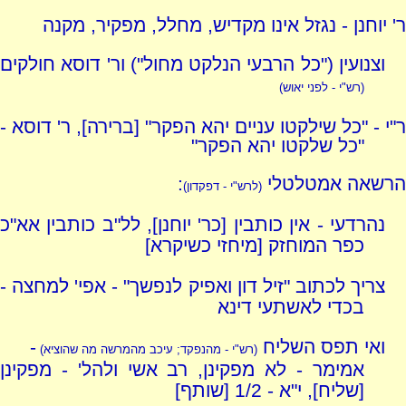
ר' יוחנן - נגזל אינו מקדיש, מחלל, מפקיר, מקנה
וצנועין ("כל הרבעי הנלקט מחול") ור' דוסא חולקים
(רש"י - לפני יאוש)
ר"י - "כל שילקטו עניים יהא הפקר" [ברירה], ר' דוסא -
"כל שלקטו יהא הפקר"
הרשאה אמטלטלי
:
(לרש"י - דפקדון)
נהרדעי - אין כותבין [כר' יוחנן], לל"ב כותבין אא"כ
כפר המוחזק [מיחזי כשיקרא]
צריך לכתוב "זיל דון ואפיק לנפשך" - אפי' למחצה -
בכדי לאשתעי דינא
ואי תפס השליח
-
(רש"י - מהנפקד; עיכב מהמרשה מה שהוציא)
אמימר - לא מפקינן, רב אשי ולהל' - מפקינן
[שליח], י"א - 1/2 [שותף]