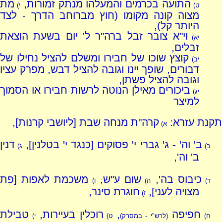
התועה בכרמים והמעלהו מנתק זמורות,
מת
ט)
י)
מצוה קונה מקומו (חוץ מברוחב הדרך - לצד
היותר קל),
וי"א צובר זבל ברה"ר ל' יום בשעת הוצאת
יא)
זבלים,
קוצץ שוכו של חבירו ומשלם להציל נחילו של
יב)
דבורים, שופך יינו וגובה להציל דבש, מפרק עציו
וגובה להציל פשתן,
ביכורים מאילן הנוטה לרשות חבירו או הסמוך
יג)
למיצר
תקנת עזרא:
קרה"ת מנחה שבת [ליושבי קרנות],
א)
ב' וה' - ג' גברי י' פסוקים [כנגד י' בטלנין],
דנין
ב)
ג)
ב' וה',
כיבוס בה',
שום ע"ש,
משכמת לאפות [פת
ד)
ה)
ו)
מצויה לעני],
חוגרת סינר,
ז)
חפיפה
,
רוכלין בעיירות,
טבילת
ח)
(לרש"י - במסרק)
ט)
י)