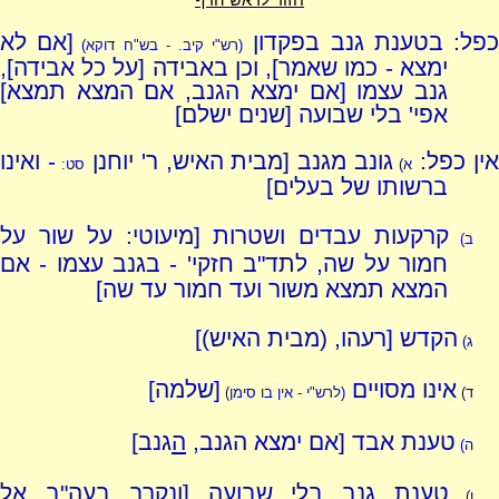
פל: בטענת גנב בפקדון
[אם לא
(רש"י קיב. - בש"ח דוקא)
ימצא - כמו שאמר], וכן באבידה [על כל אבידה],
גנב עצמו [אם ימצא הגנב, אם המצא תמצא]
אפי' בלי שבועה [שנים ישלם]
ין כפל:
גונב מגנב [מבית האיש, ר' יוחנן
- ואינו
א)
סט:
ברשותו של בעלים]
קרקעות עבדים ושטרות [מיעוטי: על שור על
ב)
חמור על שה, לתד"ב חזקי' - בגנב עצמו - אם
המצא תמצא משור ועד חמור עד שה]
הקדש [רעהו, (מבית האיש)]
ג)
אינו מסויים
[שלמה]
ד)
(לרש"י - אין בו סימן)
טענת אבד [אם ימצא הגנב,
ה
גנב]
ה)
טענת גנב בלי שבועה [ונקרב בעה"ב אל
ו)