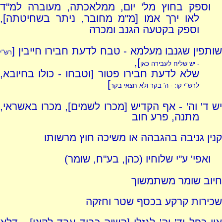
וספק בחוץ מל' יום, ממלאכתה, מעוברה למ"ד
לאו ירך אמו [מ"מ מחובר, ניתר בשחיטתה],
וספק בקטעה הגנב ומכרה
שותפין שגנבו מעלמא - טבח לדעת חבירו חייבין [
רש"י
],
- יש שליח לעבירה כאן
שלא לדעת חבירו פטור [וטבחו - כולו בחיובא,
]
לרש"י קו: - ה' בקר ולא חצאי בקר
יש ד' וה' - אף הקדיש [מכרו לשמים], מכרו באשראי,
מתנה, פרע חוב
קנין גניבה בהגבהה או משיכה חוץ מרשותו
ואפי' ע"י שלוחיו (כהן, בע"ח, שומר)
חיוב שומר משתמשוך
שכירות קרקע בכסף שטר וחזקה