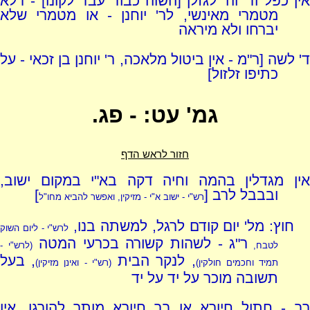
אין כפל וד' וה' לגזלן [השוה כבוד עבד לקונו] - דלא
מטמרי מאינשי, לר' יוחנן - או מטמרי שלא
יברחו ולא מיראה
ד' לשה [ר"מ - אין ביטול מלאכה, ר' יוחנן בן זכאי - על
כתיפו זלזול]
גמ' עט: - פג.
חזור לראש הדף
אין מגדלין בהמה וחיה דקה בא"י במקום ישוב,
ובבבל לרב [
]
רש"י - ישוב א"י - מזיקין, ואפשר להביא מחו"ל
חוץ: מל' יום קודם לרגל, למשתה בנו,
לרש"י - ליום השוק
ר"ג - לשהות קשורה בכרעי המטה
לטבח,
(לרש"י -
, לנקר הבית
, בעל
תמיד וחכמים חולקין)
(רש"י - ואינן מזיקין)
תשובה מוכר על יד על יד
רב - חתול חיורא או בר חיורא מותר להורגו, אין