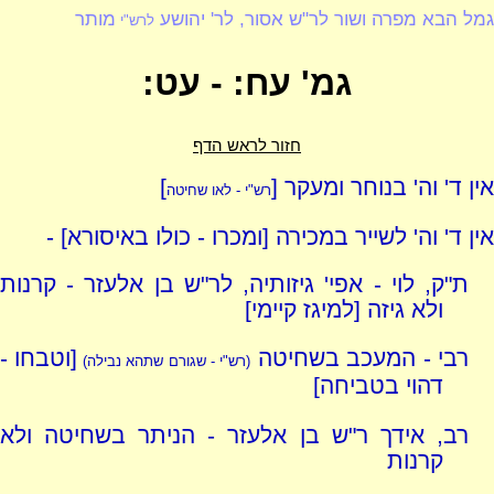
גמל הבא מפרה ושור לר"ש אסור, לר' יהושע
מותר
לרש"י
גמ' עח: - עט:
חזור לראש הדף
אין ד' וה' בנוחר ומעקר [
]
רש"י - לאו שחיטה
אין ד' וה' לשייר במכירה [ומכרו - כולו באיסורא] -
ת"ק, לוי - אפי' גיזותיה, לר"ש בן אלעזר - קרנות
ולא גיזה [למיגז קיימי]
רבי - המעכב בשחיטה
[וטבחו -
(רש"י - שגורם שתהא נבילה)
דהוי בטביחה]
רב, אידך ר"ש בן אלעזר - הניתר בשחיטה ולא
קרנות