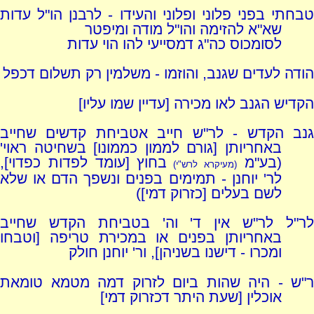
טבחתי בפני פלוני ופלוני והעידו - לרבנן הו"ל עדות
שא"א להזימה והו"ל מודה ומיפטר
לסומכוס כה"ג דמסייעי להו הוי עדות
הודה לעדים שגנב, והוזמו - משלמין רק תשלום דכפל
הקדיש הגנב לאו מכירה [עדיין שמו עליו]
גנב הקדש - לר"ש חייב אטביחת קדשים שחייב
באחריותן [גורם לממון כממונו] בשחיטה ראוי'
(בע"מ
בחוץ [עומד לפדות כפדוי],
(מעיקרא לרש"י)
לר' יוחנן - תמימים בפנים ונשפך הדם או שלא
לשם בעלים [כזרוק דמי])
לר"ל לר"ש אין ד' וה' בטביחת הקדש שחייב
באחריותן בפנים או במכירת טריפה [וטבחו
ומכרו - דישנו בשניהן], ור' יוחנן חולק
ר"ש - היה שהות ביום לזרוק דמה מטמא טומאת
אוכלין [שעת היתר דכזרוק דמי]