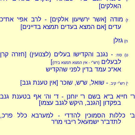
האלקים]
מודה [אשר ירשיעון אלקים] - לרב אפי' אח"כ
ז)
עדים [אם המצא בעדים תמצא בדיינים]
גזלן
ח)
- נגנב והקדישו בעלים (לצנועין) [חזרה קרן
ט)
סח:
לבעלים
]
(רש"י - אין המצא תמצא בידו)
אא"כ עמד בדין לפני שהקדיש
- שואל, ש"ש, שוכר [אין טענת גנב]
י)
רש"י קיב.
ר' חייא ב"א בשם ר' יוחנן - ד' וה' אף בטענת גנב
בפקדון [הגנב, היקש לגנב עצמו]
ב' כללות הסמוכין להדדי - למערבא כלל פו"כ,
לתדב"ר ישמעאל ריבוי מו"ר