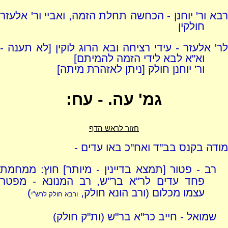
רבא ור' יוחנן - הכחשה תחלת הזמה, ואביי ור' אלעזר
חולקין
לר' אלעזר - עידי רציחה ובא הרוג לוקין [לא תענה -
וא"א לבא לידי הזמה להמיתם]
ור' יוחנן חולק [ניתן לאזהרת מיתה]
גמ' עה. - עח:
חזור לראש הדף
מודה בקנס בב"ד ואח"כ באו עדים -
רב - פטור [תמצא בדיינין - מיותר] חוץ: ממחמת
פחד עדים לר"א בר"ש, רב המנונא - מפטר
עצמו מכלום (ורב הונא חולק,
)
ורבא חולק לרש"י
שמואל - חייב כר"א בר"ש (ות"ק חולק)