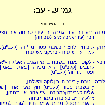
גמ' ע. - עב:
חזור לראש הדף
מודה ר"ע דב' עידי גניבה וב' עידי טביחה אינו חצי
דבר [עידי גניבה א"צ לטביחה]
זרוק גניבותיך לחצרי בשבת פטור מד' וה' [קלב"מ],
למ"ד עד שתנוח - בתיקני משתנוח
רבא - לקוט תאנתי בשבת בדמי הגניבה אע"ג דא"א
לתובעו [קלב"מ] הויא מכירה [כאתנן באמו]
ופטור מד' וה' [קלב"מ]
לר"מ - טבח
ביו"כ חייב [לוקה ומשלם],
1)
בשבת פטור [קלב"מ] חוץ מע"י אחר [יש
2)
שליח לעבירה
כמכירה - ע"י אחר, או, תחת
],
]
[
לע"ז חייב בעובדה בגמר זביחה,
3)
שור הנסקל מבית שומר חייב [גורם לממון
4)