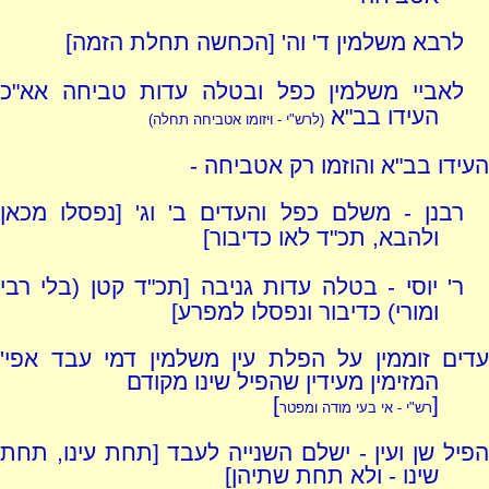
לרבא משלמין ד' וה' [הכחשה תחלת הזמה]
לאביי משלמין כפל ובטלה עדות טביחה אא"כ
העידו בב"א
(לרש"י - ויזומו אטביחה תחלה)
העידו בב"א והוזמו רק אטביחה -
רבנן - משלם כפל והעדים ב' וג' [נפסלו מכאן
ולהבא, תכ"ד לאו כדיבור]
ר' יוסי - בטלה עדות גניבה [תכ"ד קטן (בלי רבי
ומורי) כדיבור ונפסלו למפרע]
עדים זוממין על הפלת עין משלמין דמי עבד אפי'
המזימין מעידין שהפיל שינו מקודם
]
[
רש"י - אי בעי מודה ומפטר
הפיל שן ועין - ישלם השנייה לעבד [תחת עינו, תחת
שינו - ולא תחת שתיהן]