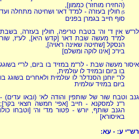
(החזירו מוחזר) כממון],
חולין בעזרה - למ"ד דאו' ושחיטה מתחלה ועד
5)
סוף חייב בגמרן בפנים
לר"ש אין ד' וה' בטבח טריפה, חולין בעזרה, בשבת
למ"ד מעשה שבת דאו' [קדש היא], לע"ז, שור
הנסקל [שחיטה שאינה ראויה],
ביו"כ [אינו לוקה ומשלם]
איסור מעשה שבת - לר"מ במזיד בו ביום, לר"י בשוגג
בו ביום ובמזיד לו עולמית,
לר' יוחנן הסנדלר לו עולמית ולאחרים בשוגג בו
ביום במזיד עולמית
גנב וטבח שור של שותפין והודה לא' (ובאו עדים) -
ר"נ למסקנא - חייב [אפי' חמשה חצאי בקר];
הגנב שותף, יורש - פטור מד' וה' [וטבחו כולו
באיסורא]
רש"י ע: - עא: