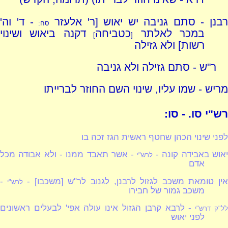
בנן - סתם גניבה יש יאוש [ר' אלעזר
- ד' וה'
סח:
במכר לאלתר
כטביחה
דקנה ביאוש ושינוי
]
[
רשות] ולא גזילה
ר"ש - סתם גזילה ולא גניבה
מריש - שמו עליו, שינוי השם החוזר לברייתו
רש"י סו. - סו:
לפני שינוי הכהן שחטף ראשית הגז זכה בו
אוש באבידה קונה -
- אשר תאבד ממנו - ולא אבודה מכל
לרש"י
אדם
ין טומאת משכב לגזול לרבנן, לגנוב לר"ש [משכבו] -
-
לרש"י
משכב גמור של חבירו
- לרבא קרבן הגזול אינו עולה אפי' לבעלים ראשונים
ל"ק דרש"י
לפני יאוש