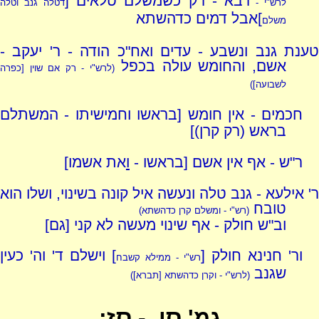
רבא - רק כשמשלם טלאים [
לרש"י -
דטלה גנב וטלה
]אבל דמים כדהשתא
משלם
טענת גנב ונשבע - עדים ואח"כ הודה - ר' יעקב -
אשם, והחומש עולה בכפל
(לרש"י - רק אם שוין [כפרה
לשבועה])
חכמים - אין חומש [בראשו וחמישיתו - המשתלם
בראש (רק קרן)]
ר"ש - אף אין אשם [בראשו -
ו
את אשמו]
ר' אילעא - גנב טלה ונעשה איל קונה בשינוי, ושלו הוא
טובח
(רש"י - ומשלם קרן כדהשתא)
וב"ש חולק - אף שינוי מעשה לא קני [גם]
ור' חנינא חולק [
] וישלם ד' וה' כעין
רש"י - ממילא קשבח
שגנב
(לרש"י - וקרן כדהשתא [תברא])
גמ' סו. - סז: