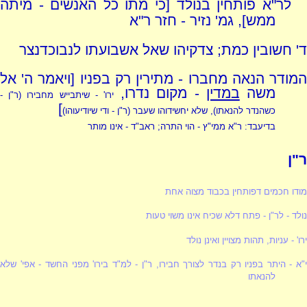
לר"א פותחין בנולד [כי מתו כל האנשים - מיתה
ממש], גמ' נזיר - חזר ר"א
ד' חשובין כמת; צדקיהו שאל אשבועתו לנבוכדנצר
המודר הנאה מחברו - מתירין רק בפניו [ויאמר ה' אל
משה
במדין
- מקום נדרו,
ירו' - שיתבייש מחבירו (ר"ן -
]
כשהנדר להנאתו), שלא יחשידוהו שעבר (ר"ן - ודי שיודיעוהו)
בדיעבד: ר"א ממי"ץ - הוי התרה; ראב"ד - אינו מותר
ר"ן
מודו חכמים דפותחין בכבוד מצוה אחת
נולד - לר"ן - פתח דלא שכיח אינו משוי טעות
ירו' - עניות, תהות מצויין ואינן נולד
י"א - היתר בפניו רק בנדר לצורך חבירו, ר"ן - למ"ד בירו' מפני החשד - אפי' שלא
להנאתו