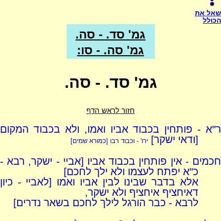
שאל את
הכולל
גמ' סד. - סה.
גמ' סה. - סו:
גמ' סד. - סה.
חזור לראש הדף
ר"א - פותחין בכבוד אביו ואמו, ולא בכבוד המקום
[ודאי ישקר]
ירו' - וכבוד רבו [כמורא שמים]
חכמים - אין פותחין בכבוד אביו [אביי - ישקר, רבא -
כ"א יפתח לעצמו ולא ילך לחכם]
אלא בדבר שבינו לבין אביו ואמו [לאביי - כיון
דאיחציף איחציף ולא ישקר,
לרבא - כבר הורגל לילך לחכם בשאר נדרים]