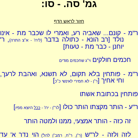
גמ' סה. - סו:
חזור לראש הדף
ר"מ - קונם... שאביה רע, ואמרי לו שכבר מת - אינו
נולד [רב הונא - כתולה בדבר
, ר'
(לירו' - א"צ התרה)
יוחנן - כבר מת - טעות]
חכמים חולקים
וי"ג שחכמים מודים
ר"מ - פותחין בלא תקום, לא תשנא, ואהבת לרעך,
וחי אחיך [
]
ר"ן - לא חמירי לאינשי כ"כ
פותחין בכתובת אשתו
ר"ע - הותר מקצתו הותר כולו [
]
לר"ן - ירו' -
ככל
היוצא מפיו
זה כזה - הותר אמצעי, ממנו ולמטה הותר
לזה ולזה - לר"ש
הוי נדר א' עד
(ר"ן, ר"ח, רמב"ן להל')