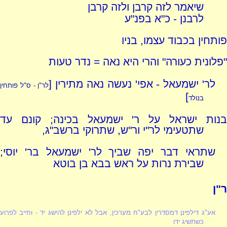
שיאמר לזה קרבן ולזה קרבן
לרבנן - כ"א בפנ"ע
פותחין בכבוד עצמו, בניו
"פלונית כעורה" והרי היא נאה = נדר טעות
לר' ישמעאל - אפי' נעשה נאה מתירין [
לר"ן - ס"ל פותחין
]
בנולד
בנות ישראל על ר' ישמעאל בכינה; קונם עד
שתטעימי לר"י ור"ש, שתרוקי ברשב"ג,
שתראי דבר יפה שביך לר' ישמעאל בר' יוסי;
שבירת נרות על ראש בבא בן בוטא
ר"ן
אע"ג דילפינן דמסדרין לבע"ח מערכין, אבל לא ילפינן להישג יד - וחייב לפרוע
כשתשיג ידו