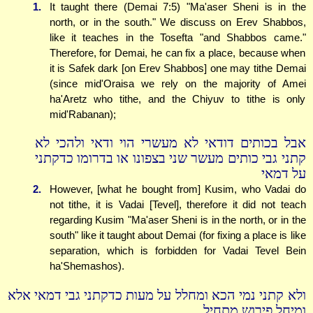
1.
It taught there (Demai 7:5) "Ma'aser Sheni is in the
north, or in the south." We discuss on Erev Shabbos,
like it teaches in the Tosefta "and Shabbos came."
Therefore, for Demai, he can fix a place, because when
it is Safek dark [on Erev Shabbos] one may tithe Demai
(since mid'Oraisa we rely on the majority of Amei
ha'Aretz who tithe, and the Chiyuv to tithe is only
mid'Rabanan);
אבל בכותים דודאי לא מעשרי הוי ודאי ולהכי לא
קתני גבי כותים מעשר שני בצפונו או בדרומו כדקתני
על דמאי
2.
However, [what he bought from] Kusim, who Vadai do
not tithe, it is Vadai [Tevel], therefore it did not teach
regarding Kusim "Ma'aser Sheni is in the north, or in the
south" like it taught about Demai (for fixing a place is like
separation, which is forbidden for Vadai Tevel Bein
ha'Shemashos).
ולא קתני נמי הכא ומחלל על מעות כדקתני גבי דמאי אלא
ומיחל פירוש מתחיל