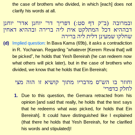
the case of brothers who divided, in which [each] does not
clarify his words at all.
ובמרובה (ב''ק דף סט:) דפריך דר' יוחנן אדר' יוחנן
דבההיא דכל המתלקט אית ליה ברירה ובההיא דאחין
שחלקו שמעינן דלית ליה ברירה
(d)
Implied question:
In Bava Kama (69b), it asks a contradiction
in R. Yochanan. Regarding "whatever [Kerem Revai that] will
be picked", he holds that Yesh Bereirah (he can redeem now
what others will pick later), but in the case of brothers who
divided, we know that he holds that Ein Bereirah;
וחוזר בו הש''ס מדבריו מתוך קושיא זו הוה מצי
לחלק כדפרי'
1.
Due to this question, the Gemara retracted from his
opinion [and said that really, he holds that the text says
that he redeems what
was
picked, for holds that Ein
Bereirah]. It could have distinguished like I explained
(that there he holds that Yesh Bereirah, for he clarified
his words and stipulated)!