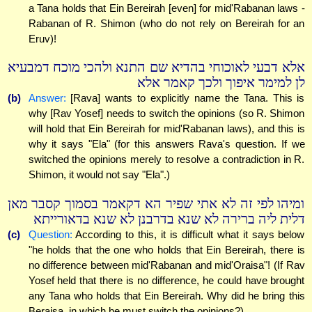
a Tana holds that Ein Bereirah [even] for mid'Rabanan laws -
Rabanan of R. Shimon (who do not rely on Bereirah for an
Eruv)!
אלא דבעי לאוכוחי בהדיא שם התנא ולהכי מוכח דמבעיא
לן למימר איפוך ולכך קאמר אלא
(b)
Answer:
[Rava] wants to explicitly name the Tana. This is
why [Rav Yosef] needs to switch the opinions (so R. Shimon
will hold that Ein Bereirah for mid'Rabanan laws), and this is
why it says "Ela" (for this answers Rava's question. If we
switched the opinions merely to resolve a contradiction in R.
Shimon, it would not say "Ela".)
ומיהו לפי זה לא אתי שפיר הא דקאמר בסמוך קסבר מאן
דלית ליה ברירה לא שנא בדרבנן לא שנא בדאורייתא
(c)
Question:
According to this, it is difficult what it says below
"he holds that the one who holds that Ein Bereirah, there is
no difference between mid'Rabanan and mid'Oraisa"! (If Rav
Yosef held that there is no difference, he could have brought
any Tana who holds that Ein Bereirah. Why did he bring this
Beraisa, in which he must switch the opinions?)