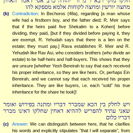
חלקו מוקי רבא ר''מ ור' יהודה כרב אסי דאמר האחין
מחצה יורשין ומחצה לקוחות אלמא מספקא להו
(b)
Contradiction:
In Bechoros (48a), regarding [a man whose
wife had a firstborn boy, and the father died; R. Meir says
that if the heirs paid five Shekalim to a Kohen] before
dividing, they paid, [but if they divided before paying it, they
are exempt. R. Yehudah says that there is a lien on the
estate; they must pay.] Rava establishes R. Meir and R.
Yehudah like Rav Asi, who considers brothers (who divide an
estate) to be half-heirs and half-buyers. This shows that they
are unsure [whether Yesh Bereirah to say that each received
his proper inheritance, so they are like heirs. Or, perhaps Ein
Bereirah, and we cannot say that each received his proper
inheritance. They are like buyers, i.e. each "sold" his true
inheritance for the share he took]!
ויש לחלק בין הכא שמברר דבריו ומתנה בפירוש ואומר
שאני עתיד להפריש לההיא דאחין שחלקו דאינו מברר
דבריו כלום
(c)
Answer:
We can distinguish between here, that he clarifies
his words and explicitly stipulates "that I will separate", from