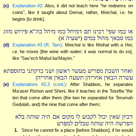
(c)
Explanation #2:
Also, it did not teach here "he redeems on
coins", like it taught about Demai, rather, Meichal, i.e. he
begins [to drink].
או כמו שפי' רבינו תם דמיחל כמו מיהל בה''א פירוש מזוג
כמו סבאך מהול במים (ישעיה א)
(d)
Explanation #3 (R. Tam):
Meichal is like Meihal with a Hei,
i.e. he mixes [the wine with water; it was normal to do so],
like "Sav'ech Mahul ba'Mayim."
ואחר השבת מפריש מעשר ראשון ושני כדקתני בתוספתא
עשרה הבאין אחריהן תשעה הבאין אחריהן
(e)
Explanations #2,3 (cont.):
After Shabbos, he separates
Ma'aser Rishon and Sheni, like it teaches in the Tosefta "the
ten that come after them (the two he separated for Terumah
Gedolah, and) the nine that come after them;
דכיון שאין יכול לקבוע לו מקום אם היה שותה בלא
הפרשה היה שותה טבלים למפרע
1.
Since he cannot fix a place [before Shabbos], if he would