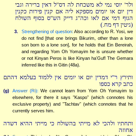
ולר' יוסי נמי לא משכחת לה דס''ל דאין ברירה וגבי
דין יום או יומים מספקא ליה אם קנין פירות כקנין
הגוף דמי אם לאו וכה''ג דייק הש''ס בסוף השולח
(גיטין דף מח.)
3.
Strengthening of question:
Also according to R. Yosi, we
do not find [that one brings Bikurim, other than a lone
son born to a lone son], for he holds that Ein Bereirah,
and regarding Yom Oh Yomayim he is unsure whether
or not Kinyan Peros is like Kinyan ha'Guf! The Gemara
inferred like this in Gitin (48a).
ותירץ ר''י דמדין יום או יומים אין ללמוד בעלמא דהתם
כתב קרא כספו
(g)
Answer (Ri):
We cannot learn from Yom Oh Yomayim to
elsewhere, for there it says "Kaspo" (which connotes his
exclusive property) and "Tachtav" (which connotes that he
currently serves him.
ותחתיו ולהכי לא מייתי בהשולח כי מייתי ההיא דשדה
אחוזה