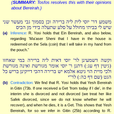
(
SUMMARY:
Tosfos resolves this with their opinions
about Bereirah.)
משמע דר' יוסי לית ליה ברירה וכן בסמוך גבי מעשר שני
שיש לי בביתי מחולל על סלע שתעלה בידי מן הכיס
(a)
Inference:
R. Yosi holds that Ein Bereirah, and also below,
regarding 'Ma'aser Sheni that I have in the house is
redeemed on the Sela (coin) that I will take in my hand from
the pouch."
וקשה דשמעינן לר' יוסי דאית ליה ברירה במי שאחזו
(גיטין דף עג:) דתנן ר' יוסי אומר מגורשת ואינה מגורשת
ולכי מיית הוי גיטא אלמא יש ברירה דהכי דייקינן בריש כל
הגט (שם דף כה:) לר''י
(b)
Contradiction:
We find that R. Yosi holds that Yesh Bereirah
in Gitin (73b. If one received a Get 'from today if I die', in the
interim she is divorced and not divorced (we treat her like
Safek divorced, since we do not know whether he will
recover), and when he dies, it is a Get. This shows that Yesh
Bereirah, for so we infer in Gitin (25b) according to R.