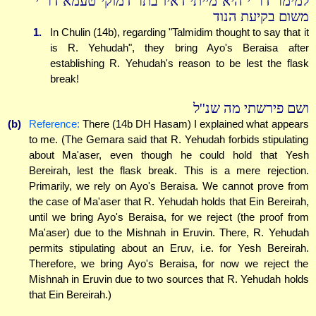
למימר דר''י היא מייתי דאיו בתר דמוקי טעמא דר''י
משום בקיעת הנוד
1.
In Chulin (14b), regarding "Talmidim thought to say that it
is R. Yehudah", they bring Ayo's Beraisa after
establishing R. Yehudah's reason to be lest the flask
break!
ושם פירשתי מה שנ''ל
(b)
Reference:
There (14b DH Hasam) I explained what appears
to me. (The Gemara said that R. Yehudah forbids stipulating
about Ma'aser, even though he could hold that Yesh
Bereirah, lest the flask break. This is a mere rejection.
Primarily, we rely on Ayo's Beraisa. We cannot prove from
the case of Ma'aser that R. Yehudah holds that Ein Bereirah,
until we bring Ayo's Beraisa, for we reject (the proof from
Ma'aser) due to the Mishnah in Eruvin. There, R. Yehudah
permits stipulating about an Eruv, i.e. for Yesh Bereirah.
Therefore, we bring Ayo's Beraisa, for now we reject the
Mishnah in Eruvin due to two sources that R. Yehudah holds
that Ein Bereirah.)