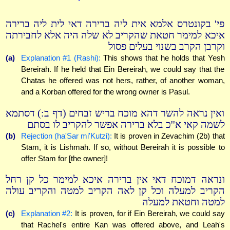
פי' בקונטרס אלמא אית ליה ברירה דאי לית ליה ברירה
איכא למימר חטאת שהקריב לא שלה היה אלא לחבירתה
וקרבן הקרב בשנוי בעלים פסול
(a)
Explanation #1 (Rashi):
This shows that he holds that Yesh
Bereirah. If he held that Ein Bereirah, we could say that the
Chatas he offered was not hers, rather, of another woman,
and a Korban offered for the wrong owner is Pasul.
ואין נראה להשר דהא מוכח בריש זבחים (דף ב:) דסתמא
לשמה קאי א''כ בלא ברירה אפשר להקריב לו בסתם
(b)
Rejection (ha'Sar mi'Kutzi):
It is proven in Zevachim (2b) that
Stam, it is Lishmah. If so, without Bereirah it is possible to
offer Stam for [the owner]!
ונראה דמוכח דאי אין ברירה איכא למימר כל קן רחל
הקריב למעלה וכל קן לאה הקריב למטה והקריב עולה
למטה וחטאת למעלה
(c)
Explanation #2:
It is proven, for if Ein Bereirah, we could say
that Rachel's entire Kan was offered above, and Leah's