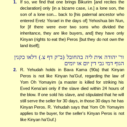
1.
If so, we find that one brings Bikurim [and recites the
declaration] only [in a bizarre case, i.e.] a lone son, the
son of a lone son... back to [his paternal ancestor who
entered Eretz Yisrael in the days of] Yehoshua bin Nun,
for [if there were ever two sons who divided the
inheritance, they are like buyers, and] they have only
Kinyan (rights to eat the) Peros [but they do not own the
land itself];
ור' יהודה אית ליה בהחובל (ב''ק דף צ.) דלאו כקנין
הגוף דמי גבי דין יום או יומים
2.
R. Yehudah holds in Bava Kama (90a) that Kinyan
Peros is not like Kinyan ha'Guf, regarding the law of
Yom Oh Yomayim (a master is killed for striking his
Eved Kena'ani only if the slave died within 24 hours of
the blow. If one sold his slave, and stipulated that he will
still serve the seller for 30 days, in those 30 days he has
Kinyan Peros. R. Yehudah says that Yom Oh Yomayim
applies to the buyer, for the seller's Kinyan Peros is not
like Kinyan ha'Guf.)