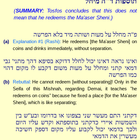
תוספות ד"ה מיחל
(
SUMMARY:
Tosfos concludes that this does not
mean that he redeems the Ma'aser Sheni.)
פ''ה מחלל על מעות ושותה מיד בלא הפרשה
(a)
Explanation #1 (Rashi):
He redeems [the Ma'aser Sheni] on
coins and drinks immediately, without separation.
ואינו נראה דאינו יכול לחלל דדוקא בסיפא דהך מתני' גבי
דמאי קתני ומחלל על מעות משום דקבע לו מקום דהוי
כמו הפרשה
(b)
Rebuttal:
He cannot redeem [without separating]! Only in the
Seifa of this Mishnah, regarding Demai, it teaches "he
redeems on coins" because he fixed a place [for the Ma'aser
Sheni], which is like separating;
דקתני התם מעשר שני בצפונו או בדרומו ובע''ש בין
השמשות איירי כדקתני בתוספתא וקדש עליו היום
ולכך בדמאי יכול לקבוע עליו מקום דספק חשיכה
מעשרין את הדמאי