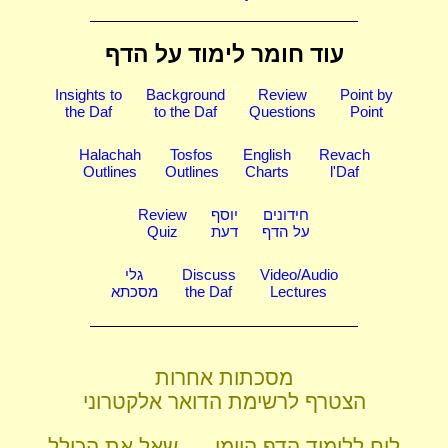
עוד חומר לימוד על הדף
Insights to
Background
Review
Point by
the Daf
to the Daf
Questions
Point
Halachah
Tosfos
English
Revach
Outlines
Outlines
Charts
l'Daf
חידונים
יוסף
Review
על הדף
דעת
Quiz
Video/Audio
Discuss
גלי
Lectures
the Daf
מסכתא
מסכתות אחרות
הצטרף לרשימת הדואר אלקטרוני
לוח ללימוד הדף היומי
שאל את הכולל