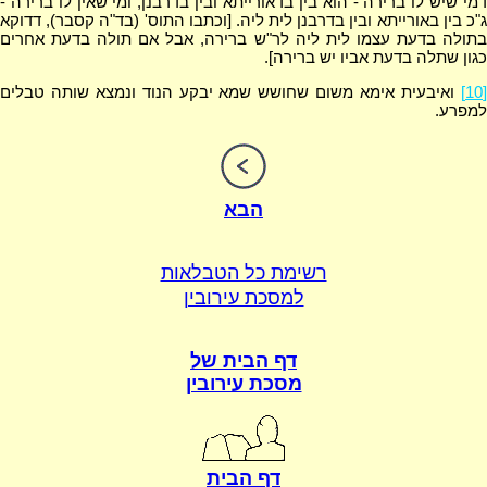
דמי שיש לו ברירה - הוא בין בדאורייתא ובין בדרבנן, ומי שאין לו ברירה -
ג"כ בין באורייתא ובין בדרבנן לית ליה. [וכתבו התוס' (בד"ה קסבר), דדוקא
בתולה בדעת עצמו לית ליה לר"ש ברירה, אבל אם תולה בדעת אחרים
כגון שתלה בדעת אביו יש ברירה].
[10]
ואיבעית אימא משום שחושש שמא יבקע הנוד ונמצא שותה טבלים
למפרע.
הבא
רשימת כל הטבלאות
למסכת עירובין
דף הבית של
מסכת עירובין
דף הבית