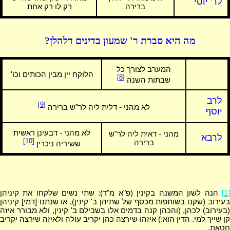
לר' יוסי
ברירה
רק לו רק אחת
מה היא סברת ר' שמעון בדינים דלהלן?
המערב לצורך כל
הלוקח יין מבין הכותים וכו'
[8]
שבתות השנה
לרב
[9]
לא מהני - דלית ליה לר"ש ברירה
יוסף
לא מהני - דבעינן ראשית
מהני - דאית ליה לר"ש
לרבא
[10]
ברירה
ששיריה ניכרין
[1]
הנה לשון המשנה בקינין (פ"א מ"ד): שתי נשים שלקחו את קיניהן
בעירוב (שקנו בשותפות מכסף של שתיהן ב' קינין), או שנתנו [דמי] קיניהן
(בעירוב) לכהן, (והכהן קנה בדמים אלו בשבילם ב' קינין, ולא מבורר איזה
קן שייך למי. הדין הוא:) איזהו שירצה כהן יקריב עולה ולאיזה שירצה יקריב
חטאת.