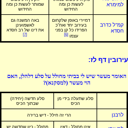
למימרא
לעשות כן ומה
שמותר לעשות כן ומה
החידוש
החידוש
דמיירי באופן שלקחום
באה המשנה גם
קמ"ל כדרב
בעירוב יחד ואח"כ
לאשמועינן
הפרידו כל קן בפני
את דינו של רב חסדא
חסדא
[7]
[6]
עצמו
עירובין דף לז:
האומר מעשר שיש לי בביתי מחולל על סלע דלהלן, האם
הוי מעשר (למסקנא)?
סלע שתעלה בידי מן
סלע חדשה (יחידה)
הכיס
שבתוך הכיס
לרבנן
הרי זה חילל - דיש ברירה
אינו מחולל - דאין
מחולל - כיון שחדשה יש