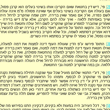
[2]
פי', דיש דין בחטאת שאם הקריבו אותו בשינוי בעלים הוא קרבן פסול,
וגם בעולה אם הקריבה בשינוי בעלים אף שאינה פסולה מ"מ אינה עולה
לשם כפרה, וא"כ אם נאמר שאין ברירה, יתכן שמה שהקריב לרחל היה
שייך באמיתות ללאה - ואיך עלה להם הקרבן, אלא ש"מ דיש ברירה -
ואמרינן שהוברר למפרע שהקן שהקריב לשם רחל עולה וחטאת היה שייך
לרחל וכו'. והקשו התוס' על פירושו, דאפי' בלא דין ברירה יש לנו להכשיר,
דהא אמרינן דסתמא לשמה, וכל שלא הקריב בפירוש בשביל מישהו אחר
אינו נפסל, וא"כ נאמר לו שיקריב בסתמא ויהיו כשרים.
[3]
התוס' פירשו ע"פ הדין שעולת העוף דינה למצות את דמה למעלה,
ואילו חטאת העוף דינה למצות את דמה למטה, ואם נאמר דאין ברירה יש
לחוש שכל קן של רחל הקריב למעלה (והחטאת פסולה), ואת כל כן לאה
הקריב למטה (והעולה פסולה), ולכך צריך ברירה לומר שהקן שהקריב
למעלה עולה הראשונה היא מבוררת לרחל ואילו העולה השניה מבוררת
ללאה. וכן במה שהקריב למטה גבי החטאות.
[4]
פי', דע"י התנאי שלהם מועיל שכל עוף שנקנה תחילה בשותפות נקנה
לשם מי שהוקרב לו לבסוף. ותמהו כל הראשונים, דאכתי בעינן לדין
ברירה, דרק ע"י דין ברירה אפשר לומר שיתברר לבסוף בשעת הקרבתו
איזה עוף נקנה לרחל ואיזה ללאה. ויש מהאחרונים שתירצו, דאה"נ דמודה
ר' יוסי דיש ברירה כשתולה בדעת אחרים, דהרי כאן תלו הנשים בדעת
הכהן, משא"כ גבי שני לוגים שאני עתיד להפריש, ששם תלה בדעת עצמו
ולכך אין ברירה.
[5]
פי', דכל העירוב היה במעות ולא בקינים, דבקינין התנו בפירוש מה של
רחל ומה של לאה וכך מסרום לכהן, וכן באופן השני שנתנו דמיהן בעירוב