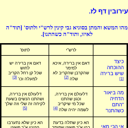
עירובין דף לז.
מהו המשא והמתן בסוגיא גבי קינין לרש"י ולתוס' [תוד"ה
לאיזו, ותוד"ה כשהתנו].
לרש"י
לתוס'
כיצד
דאם אין ברירה, איכא
דאם אין ברירה יש
ההוכחה
למימר
לחוש
שהקרבן שהקריב לא
שכל קן רחל הקריב
שיש ברירה
[3]
[2]
שלה
למעלה וכו'
[1]
מה ביאור
דלעולם אין ברירה,
דלעולם אין ברירה,
הדחיה
וכגון שהתנו
ושהתנו הנשים בשעת
שכל מי שיקריב
לקיחה זה שלי וזה שלך
"התם
[5]
[4]
לשמה יהיה שלה
כשהתנו"
הא כיון שתלה בדעת
הא כיון שלא נתערבו
אי הכי מאי
כהן א"כ פשוט שמותר
הקינין א"כ פשוט