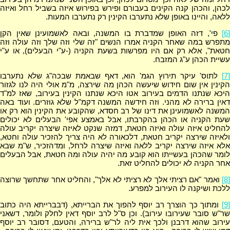
לכהן, והכהן קנה הקינים בעבורם ופירש בפירוש איזה בשביל רחל ואיזה
ללאה, והיינו באופן שלא נתערבו הקינין רק נתערבו המעות.
[6]
פי', דזה האופן שמדברת בו המשנה, ובאה לאשמועינן שאין הקן
מתפרש במה שאחר הקניה אמרו הנשים "זה שלי וזה שלך וזה עולה וזה
חטאת", אלא רק אם היו מפרשות בשעת הקניה (-ע"י הבעלים), או ע"י
עשיית הכהן ע"ג המזבח.
[7]
לתוס' עיקר תירוץ הגמ' הוא, דאף שבאמת שבכה"ג שלא נתערבו
הקינין אין שום חידוש שיעשה הכהן מה שירצה, מ"מ אולי היה לנו לגזור
היכא שנתנו הדמים בעירוב אטו היכא שנתנו הקינין בעירוב, שאז למ"ד
דאין ברירה לא מהני. וזה חידשה המשנה דקמ"ל שלא גוזרים. ועוד באה
המשנה לאשמועינן את דינו של רב חסדא, שהקובע את הקינין הוא רק או
שעת הקניה או הכהן בהקרבתו, אבל באמצע אפי' הבעלים לא יכולים
להחליט איזה עולה ואיזה חטאת, דמזה שנקט לאיזה שיצרה יקריב עולה
ולאיזה שירצה יקריב חטאת, דלכאורה לא היה צריך להזכיר עולה וחטא,
אלא איזה שירצה יקריב ללאה ואיזה שיצרה לרחל, ומדהזכיר, ש"מ שבא
לומר שהכהן בעשייתו הוא קובע מה יהיה עולה ומה חטאת, אבל הבעלים
אחר הקניה לא יכולים להחליט זאת.
[8]
ואמר "אם רציתי אלך לא רציתי לא אלך", והחליט אחר שתחשך שרוצה
ללכת ושיקנה לו העירוב למפרע.
[9]
ומתוך כך הוצרך רב יוסף להפוך את הברייתא, (דבברייתא היה כתוב
שר"ש סובר שעירובו עירוב). וכן ס"ל לרב יוסף דאין לחלק ולומר, דשאני
עירוב שהוא דרבנן ולכך אית ליה לר"ש ברירה, והטעם, דסובר רב יוסף