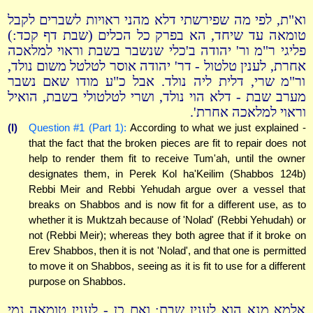
וא"ת, לפי מה שפירשתי דלא מהני ראויות לשברים לקבל
טומאה עד שיחד, הא בפרק כל הכלים (שבת דף קכד:)
פליגי ר"מ ור' יהודה ב'כלי שנשבר בשבת וראוי למלאכה
אחרת, לענין טלטול - דר' יהודה אוסר לטלטל משום נולד,
ור"מ שרי, דלית ליה נולד. אבל כ"ע מודו שאם נשבר
מערב שבת - דלא הוי נולד, ושרי לטלטולי בשבת, הואיל
וראוי למלאכה אחרת'.
(l)
Question #1 (Part 1):
According to what we just explained -
that the fact that the broken pieces are fit to repair does not
help to render them fit to receive Tum'ah, until the owner
designates them, in Perek Kol ha'Keilim (Shabbos 124b)
Rebbi Meir and Rebbi Yehudah argue over a vessel that
breaks on Shabbos and is now fit for a different use, as to
whether it is Muktzah because of 'Nolad' (Rebbi Yehudah) or
not (Rebbi Meir); whereas they both agree that if it broke on
Erev Shabbos, then it is not 'Nolad', and that one is permitted
to move it on Shabbos, seeing as it is fit to use for a different
purpose on Shabbos.
אלמא מנא הוא לענין שבת; ואם כן - לענין טומאה נמי