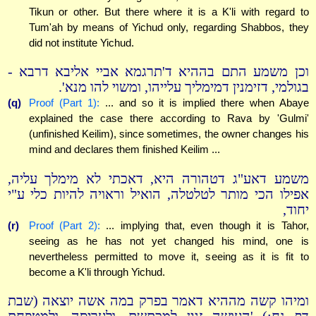
Tikun or other. But there where it is a K'li with regard to
Tum'ah by means of Yichud only, regarding Shabbos, they
did not institute Yichud.
וכן משמע התם בההיא ד'תרגמא אביי אליבא דרבא -
בגולמי, דזימנין דמימליך עלייהו, ומשוי להו מנא'.
(q)
Proof (Part 1):
... and so it is implied there when Abaye
explained the case there according to Rava by 'Gulmi'
(unfinished Keilim), since sometimes, the owner changes his
mind and declares them finished Keilim ...
משמע דאע"ג דטהורה היא, דאכתי לא מימלך עליה,
אפילו הכי מותר לטלטלה, הואיל וראויה להיות כלי ע"י
יחוד,
(r)
Proof (Part 2):
... implying that, even though it is Tahor,
seeing as he has not yet changed his mind, one is
nevertheless permitted to move it, seeing as it is fit to
become a K'li through Yichud.
ומיהו קשה מההיא דאמר בפרק במה אשה יוצאה (שבת