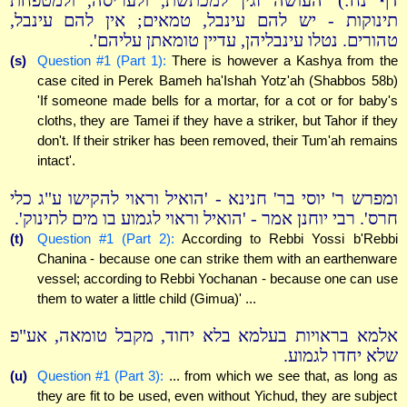
דף נח:) 'העושה זגין למכתשת, ולעריסה, ולמטפחת
תינוקות - יש להם עינבל, טמאים; אין להם עינבל,
טהורים. נטלו עינבליהן, עדיין טומאתן עליהם'.
(s)
Question #1 (Part 1):
There is however a Kashya from the
case cited in Perek Bameh ha'Ishah Yotz'ah (Shabbos 58b)
'If someone made bells for a mortar, for a cot or for baby's
cloths, they are Tamei if they have a striker, but Tahor if they
don't. If their striker has been removed, their Tum'ah remains
intact'.
ומפרש ר' יוסי בר' חנינא - 'הואיל וראוי להקישו ע"ג כלי
חרס'. רבי יוחנן אמר - 'הואיל וראוי לגמוע בו מים לתינוק'.
(t)
Question #1 (Part 2):
According to Rebbi Yossi b'Rebbi
Chanina - because one can strike them with an earthenware
vessel; according to Rebbi Yochanan - because one can use
them to water a little child (Gimua)' ...
אלמא בראויות בעלמא בלא יחוד, מקבל טומאה, אע"פ
שלא יחדו לגמוע.
(u)
Question #1 (Part 3):
... from which we see that, as long as
they are fit to be used, even without Yichud, they are subject