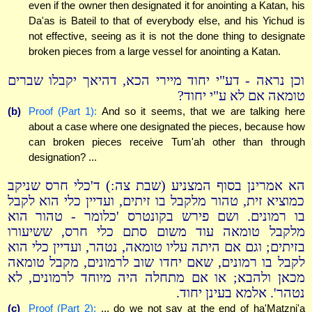
even if the owner then designated it for anointing a Katan, his
Da'as is Bateil to that of everybody else, and his Yichud is
not effective, seeing as it is not the done thing to designate
broken pieces from a large vessel for anointing a Katan.
וכן נראה - דע"י יחוד מיירי הכא, דהיאך יקבלו שברים
טומאה אם לא ע"י יחוד?
(b)
Proof (Part 1):
And so it seems, that we are talking here
about a case where one designated the pieces, because how
can broken pieces receive Tum'ah other than through
designation? ...
הא אמרינן בסוף המצניע (שבת צה:) ד'כלי חרס שניקב
כמוציא זית, טהור מלקבל בו זיתים, ועדיין כלי הוא לקבל
בו רמונים. ושם פירש בקונטרס 'כלומר - טהור הוא
מלקבל טומאה עוד משום סתם כלי חרס, ששיעורו
בזיתים; וגם אם היתה עליו טומאה, נטהר, ועדיין כלי הוא
לקבל בו רמונים, שאם יחדו שוב לרמונים, מקבל טומאה
מכאן ולהבא; או אם מתחלה היה מיוחד לרמונים, לא
נטהר'. אלמא בעינן יחוד.
(c)
Proof (Part 2):
... do we not say at the end of ha'Matzni'a