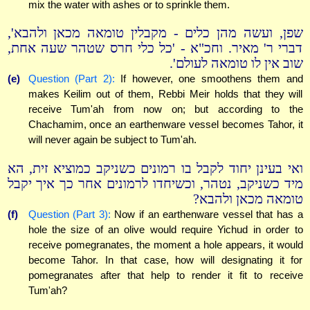
mix the water with ashes or to sprinkle them.
שפן, ועשה מהן כלים - מקבלין טומאה מכאן ולהבא',
דברי ר' מאיר. וחכ"א - 'כל כלי חרס שטהר שעה אחת,
שוב אין לו טומאה לעולם'.
(e)
Question (Part 2):
If however, one smoothens them and
makes Keilim out of them, Rebbi Meir holds that they will
receive Tum'ah from now on; but according to the
Chachamim, once an earthenware vessel becomes Tahor, it
will never again be subject to Tum'ah.
ואי בעינן יחוד לקבל בו רמונים כשניקב כמוציא זית, הא
מיד כשניקב, נטהר, וכשיחדו לרמונים אחר כך איך יקבל
טומאה מכאן ולהבא?
(f)
Question (Part 3):
Now if an earthenware vessel that has a
hole the size of an olive would require Yichud in order to
receive pomegranates, the moment a hole appears, it would
become Tahor. In that case, how will designating it for
pomegranates after that help to render it fit to receive
Tum'ah?