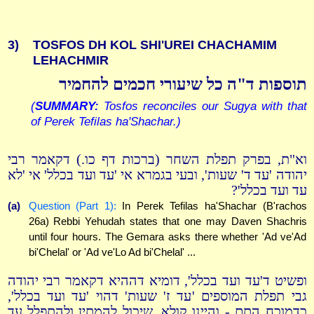
3)
TOSFOS DH KOL SHI'UREI CHACHAMIM
LEHACHMIR
תוספות ד"ה כל שיעורי חכמים להחמיר
(
SUMMARY:
Tosfos reconciles our Sugya with that
of Perek Tefilas ha'Shachar.)
וא"ת, בפרק תפלת השחר (ברכות דף כו.) דקאמר רבי
יהודה 'עד ד' שעות', ובעי בגמרא אי 'עד ועד בכלל' אי 'לא
עד ועד בכלל'?
(a)
Question (Part 1):
In Perek Tefilas ha'Shachar (B'rachos
26a) Rebbi Yehudah states that one may Daven Shachris
until four hours. The Gemara asks there whether 'Ad ve'Ad
bi'Chelal' or 'Ad ve'Lo Ad bi'Chelal' ...
ופשיט ד'עד ועד בכלל', דומיא דההיא דקאמר רבי יהודה
גבי תפלת המוספים 'עד ז' שעות' דהוי 'עד ועד בכלל',
כדמוכח התם - והיינו קולא, שיכול להמתין ולהתפלל עד