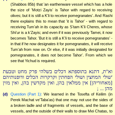
(Shabbos 85b) that 'an earthenware vessel which has a hole
the size of 'Motzi Zayis' is Tahor with regard to receiving
olives; but it is still a K'li to receive pomegranates'. And Rashi
there explains this to mean that 'it is Tahor' - with regard to
receiving Tum'ah in its capacity as S'tam K'li Cheres, whose
Shi'ur is a k'Zayis; and even if it was previously Tamei, it now
becomes Tahor. 'But it is still a K'li to receive pomegranates' -
in that if he now designates it for pomegranates, it will receive
Tum'ah from now on. Or else, if it was initially designated for
pomegranates, it does not become Tahor'. From which we
see that Yichud is required.
וא"ת, דתנא בתוספתא דכלים בשלהי פרק מחט וטבעת
'שולי המחצין ושולי הפחתין וקרקרות הכלים ודופנותיהם
[מאחוריהן] אין ממלאין בהן, ואין מקדשין בהן, ואין מזין
מהן ... ;
(d)
Question (Part 1):
We learned in the Tosefta of Keilim (in
Perek Machat ve'Taba'as) that one may not use the sides of
a broken ladle and of fragments of vessels, and the base of
vessels, and the outside of their walls to draw Mei Chatas, to