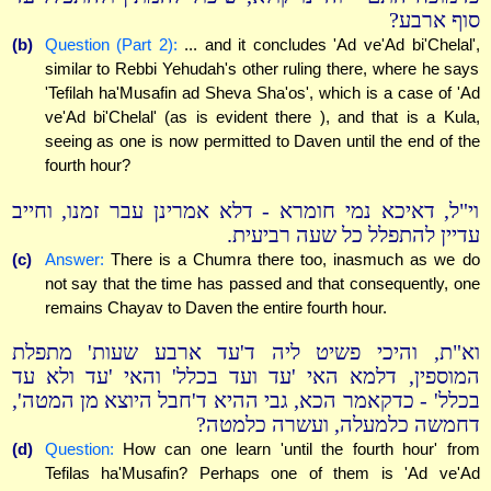
סוף ארבע?
(b)
Question (Part 2):
... and it concludes 'Ad ve'Ad bi'Chelal',
similar to Rebbi Yehudah's other ruling there, where he says
'Tefilah ha'Musafin ad Sheva Sha'os', which is a case of 'Ad
ve'Ad bi'Chelal' (as is evident there ), and that is a Kula,
seeing as one is now permitted to Daven until the end of the
fourth hour?
וי"ל, דאיכא נמי חומרא - דלא אמרינן עבר זמנו, וחייב
עדיין להתפלל כל שעה רביעית.
(c)
Answer:
There is a Chumra there too, inasmuch as we do
not say that the time has passed and that consequently, one
remains Chayav to Daven the entire fourth hour.
וא"ת, והיכי פשיט ליה ד'עד ארבע שעות' מתפלת
המוספין, דלמא האי 'עד ועד בכלל' והאי 'עד ולא עד
בכלל' - כדקאמר הכא, גבי ההיא ד'חבל היוצא מן המטה',
דחמשה כלמעלה, ועשרה כלמטה?
(d)
Question:
How can one learn 'until the fourth hour' from
Tefilas ha'Musafin? Perhaps one of them is 'Ad ve'Ad