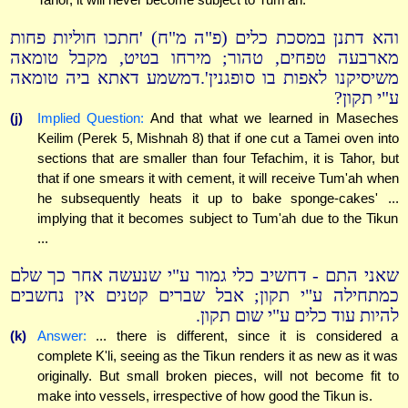
והא דתנן במסכת כלים (פ"ה מ"ח) 'חתכו חוליות פחות
מארבעה טפחים, טהור; מירחו בטיט, מקבל טומאה
משיסיקנו לאפות בו סופגנין'.דמשמע דאתא ביה טומאה
ע"י תקון?
(j)
Implied Question:
And that what we learned in Maseches
Keilim (Perek 5, Mishnah 8) that if one cut a Tamei oven into
sections that are smaller than four Tefachim, it is Tahor, but
that if one smears it with cement, it will receive Tum'ah when
he subsequently heats it up to bake sponge-cakes' ...
implying that it becomes subject to Tum'ah due to the Tikun
...
שאני התם - דחשיב כלי גמור ע"י שנעשה אחר כך שלם
כמתחילה ע"י תקון; אבל שברים קטנים אין נחשבים
להיות עוד כלים ע"י שום תקון.
(k)
Answer:
... there is different, since it is considered a
complete K'li, seeing as the Tikun renders it as new as it was
originally. But small broken pieces, will not become fit to
make into vessels, irrespective of how good the Tikun is.