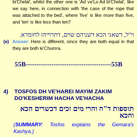
bi'Chelal', whilst the other one is 'Ad ve'Lo Ad bi'Chelal', like
we say here, in connection with 'the case of the rope that
was attached to the bed', where 'five' is like more than five,
and 'ten' is like less than ten?
וי"ל, דשאני הכא דשניהם שוים, דתרוייהו לחומרא.
(e)
Answer:
Here is different, since they are both equal in that
they are both le'Chumra.
55B----------------------------------------55B
4)
TOSFOS DH VE'HAREI MAYIM ZAKIM
DO'KESHERIM HACHA VE'HACHA
תוספות ד"ה והרי מים זכים דכשרים הכא
והכא
(
SUMMARY:
Tosfos explains the Gemara's
Kashya.)