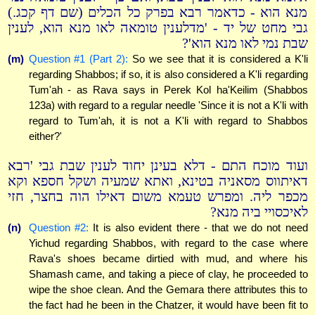
מנא הוא - כדאמר רבא בפרק כל הכלים (שם דף קכג.)
גבי מחט של יד - 'מדלענין טומאה לאו מנא הוא, לענין
שבת נמי לאו מנא הוא'?
(m)
Question #1 (Part 2):
So we see that it is considered a K'li
regarding Shabbos; if so, it is also considered a K'li regarding
Tum'ah - as Rava says in Perek Kol ha'Keilim (Shabbos
123a) with regard to a regular needle 'Since it is not a K'li with
regard to Tum'ah, it is not a K'li with regard to Shabbos
either?'
ועוד מוכח התם - דלא בעינן יחוד לענין שבת גבי 'רבא
דאיתווס מסאניה בטינא, ואתא שמעיה ושקל חספא וקא
מכפר ליה. ומפרש טעמא משום דאילו הוה בחצר, חזי
לאיכסויי ביה מנא?
(n)
Question #2:
It is also evident there - that we do not need
Yichud regarding Shabbos, with regard to the case where
Rava's shoes became dirtied with mud, and where his
Shamash came, and taking a piece of clay, he proceeded to
wipe the shoe clean. And the Gemara there attributes this to
the fact had he been in the Chatzer, it would have been fit to