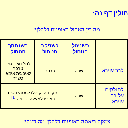
חולין דף נה:
מה דין הטחול באופנים דלהלן?
כשניטל
כשניקב
כשנחתך
הטחול
הטחול
הטחול
לתי' הא' בגמ':
טרפה
לרב עוירא
כשרה
טרפה
לאיבעית אימא:
כשרה
לחולקים
במקום הדק שלו למטה:
כשרה
על רב
כשרה
[1]
בעוביו למעלה: טרפה
עוירא
צמקה ריאתה באופנים דלהלן, מה דינה?