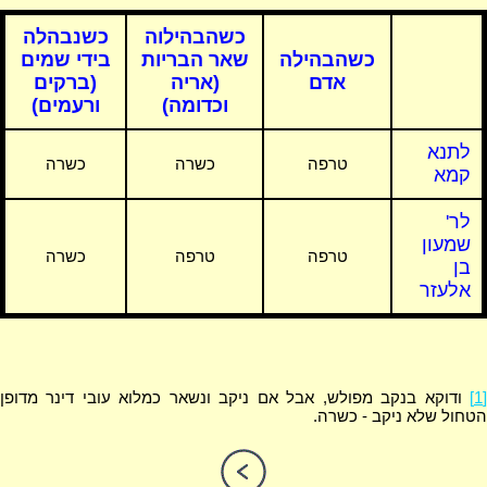
כשהבהילוה
כשנבהלה
כשהבהילה
שאר הבריות
בידי שמים
אדם
(אריה
(ברקים
וכדומה)
ורעמים)
לתנא
טרפה
כשרה
כשרה
קמא
לר'
שמעון
טרפה
טרפה
כשרה
בן
אלעזר
[1]
ודוקא בנקב מפולש, אבל אם ניקב ונשאר כמלוא עובי דינר מדופן
הטחול שלא ניקב - כשרה.