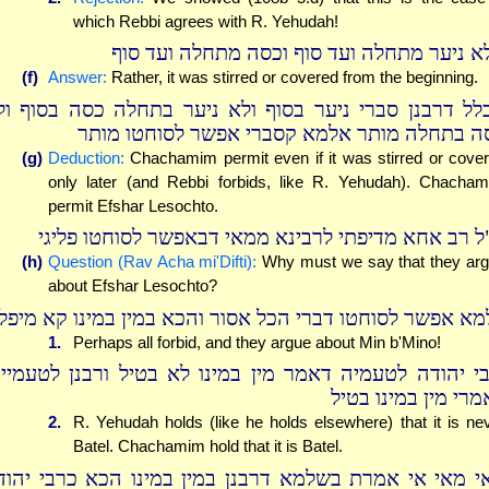
which Rebbi agrees with R. Yehudah!
א ניער מתחלה ועד סוף וכסה מתחלה ועד סוף
(f)
Answer:
Rather, it was stirred or covered from the beginning.
לל דרבנן סברי ניער בסוף ולא ניער בתחלה כסה בסוף ול
ה בתחלה מותר אלמא קסברי אפשר לסוחטו מותר
(g)
Deduction:
Chachamim permit even if it was stirred or cove
only later (and Rebbi forbids, like R. Yehudah). Chacha
permit Efshar Lesochto.
ל רב אחא מדיפתי לרבינא ממאי דבאפשר לסוחטו פליגי
(h)
Question (Rav Acha mi'Difti):
Why must we say that they ar
about Efshar Lesochto?
מא אפשר לסוחטו דברי הכל אסור והכא במין במינו קא מיפלג
1.
Perhaps all forbid, and they argue about Min b'Mino!
בי יהודה לטעמיה דאמר מין במינו לא בטיל ורבנן לטעמייה
מרי מין במינו בטיל
2.
R. Yehudah holds (like he holds elsewhere) that it is ne
Batel. Chachamim hold that it is Batel.
י מאי אי אמרת בשלמא דרבנן במין במינו הכא כרבי יהוד