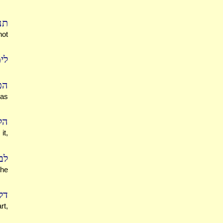
תנ
not
לי
הכ
was
הל
it,
לב
the
דל
rt,