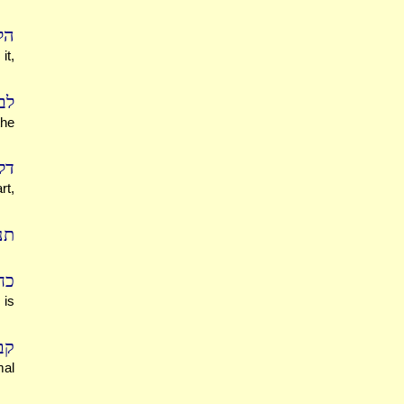
הל
it,
לב
the
דל
rt,
תנ
כח
 is
קב
mal