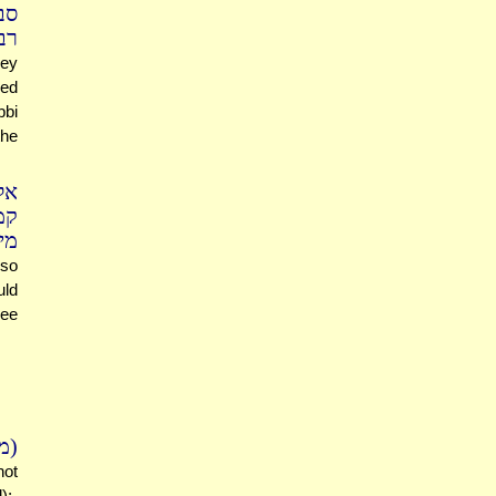
סב
רב
hey
red
bbi
the
אל
קמ
מי:
lso
uld
ree
מש
not
);