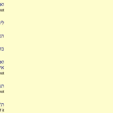
וא
not
לי
הא
בד
וא
אי
not
תנ
not
ת"
 it