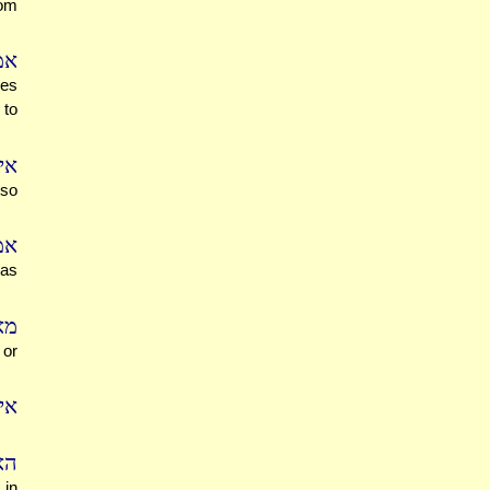
rom
אמ
bes
 to
אי
 so
אמ
was
מא
 or
אי
הא
 in