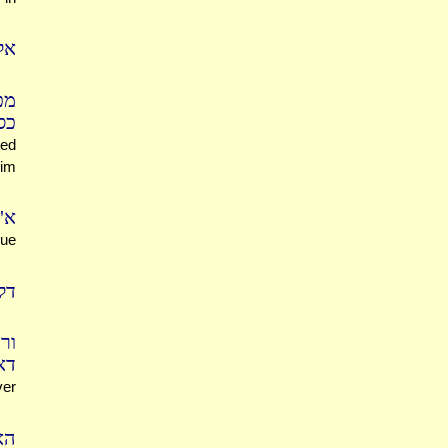
אל
מכ
כס
red
mim
א"
gue
דל
ור
דא
ver
הא