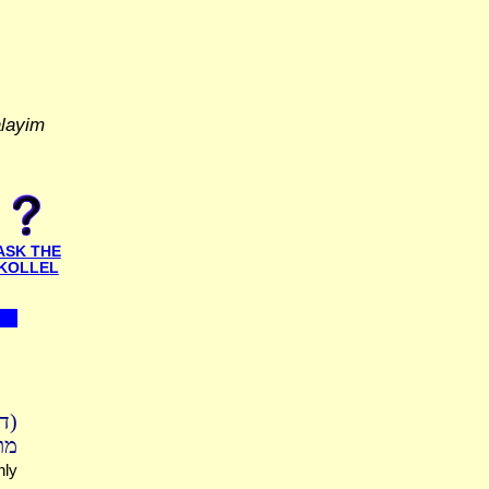
alayim
ASK THE
KOLLEL
דף
מת
nly