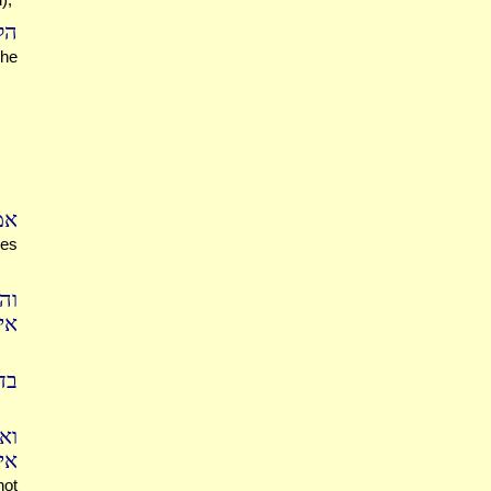
ה:
 he
אמ
oes
וה
אי
בד
וא
אי
not