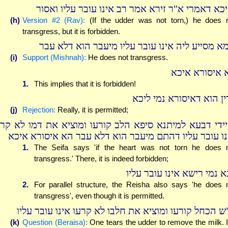
יכא דאמרי א"ר זירא אמר רב אינו עובר עליו ואסור
(h)
Version #2 (Rav):
(If the udder was not torn,) he does 
transgress, but it is forbidden.
מא מסייע ליה אינו עובר עליו מיעבר הוא דלא עבר
(i)
Support (Mishnah):
He does not transgress.
 איסורא איכא
1.
This implies that it is forbidden!
ין הוא דאיסורא נמי ליכא
(j)
Rejection:
Really, it is permitted;
יידי דבעא למיתנא סיפא הלב קורעו ומוציא את דמו לא קרע
נו עובר עליו דהתם מיעבר הוא דלא עבר הא איסורא איכא
1.
The Seifa says 'if the heart was not torn he does 
transgress.' There, it is indeed forbidden;
א נמי רישא אינו עובר עליו
2.
For parallel structure, the Reisha also says 'he does 
transgress', even though it is permitted.
ש הכחל קורעו ומוציא את חלבו לא קרעו אינו עובר עליו
(k)
Question (Beraisa):
One tears the udder to remove the milk. If