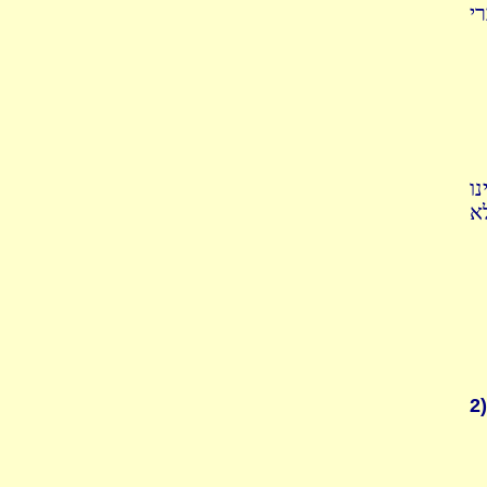
י
ו
א
2)