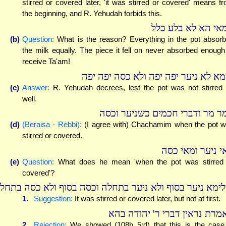
stirred or covered later, 'it was stirred or covered' means f
the beginning, and R. Yehudah forbids this.
אי הא לא בלע כלל
(b)
Question:
What is the reason? Everything in the pot absor
the milk equally. The piece it fell on never absorbed enough
receive Ta'am!
מא לא ניער יפה יפה ולא כסה יפה יפה
(c)
Answer:
R. Yehudah decrees, lest the pot was not stirred
well.
ר מר ודברי חכמים כשניער וכסה
(d)
(Beraisa - Rebbi):
(I agree with) Chachamim when the pot 
stirred or covered.
י ניער ומאי כסה
(e)
Question:
What does he mean 'when the pot was stirred
covered'?
לימא ניער בסוף ולא ניער בתחלה וכסה בסוף ולא כסה בתחל
1.
Suggestion:
It was stirred or covered later, but not at first.
מרת נראין דברי ר' יהודה בהא
2.
Rejection:
We showed (108b 5:d) that this is the case