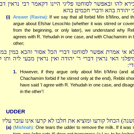
ירא להו ובאפשר לסוחטו פליגי היינו דקאמר רבי נראין דבר
י יהודה בהא ודברי חכמים בהא
(i)
Answer (Ravina):
If we say that all forbid Min b'Mino, and t
argue about Efshar Lesochto (whether it was stirred or cove
from the beginning, or only later), we understand why Re
agrees with R. Yehudah in one case, and with Chachamim in 
other;
א אי אמרת אפשר לסוחטו דברי הכל אסור והכא במין במינ
יפלגי האי נראין דברי ר' יהודה ואין נראין מבעי ליה ותו ל
די
1.
However, if they argue only about Min b'Mino (and a
Chachamim forbid if he stirred only at the end), Rebbi sho
have said 'I agree with R. Yehudah in one case, and disag
in the other'!
UDDER
(נה) הכחל קורעו ומוציא את חלבו לא קרעו אינו עובר עליו
(a)
(Mishnah):
One tears the udder to remove the milk. If it was 
torn, one (who eats it) does not transgress (a Lav, to be lashed