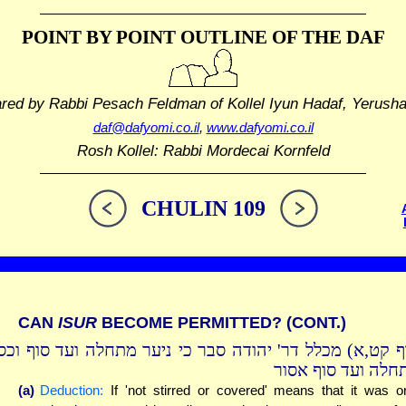
POINT BY POINT OUTLINE
OF THE DAF
ared by Rabbi Pesach Feldman
of Kollel Iyun Hadaf, Yerush
daf@dafyomi.co.il
,
www.dafyomi.co.il
Rosh Kollel: Rabbi Mordecai Kornfeld
CHULIN 109
CAN
ISUR
BECOME PERMITTED? (CONT.)
 קט,א) מכלל דר' יהודה סבר כי ניער מתחלה ועד סוף וכסה
חלה ועד סוף אסור
(a)
Deduction:
If 'not stirred or covered' means that it was o